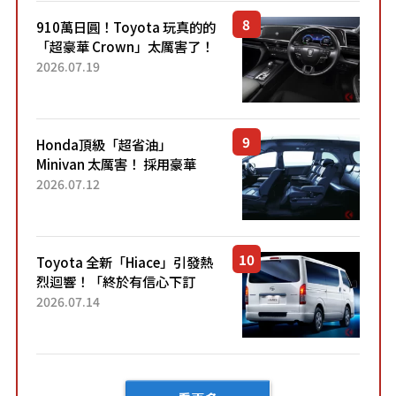
910萬日圓！Toyota 玩真的的
「超豪華 Crown」太厲害了！
採用由「匠人技藝」打造的
2026.07.19
「專屬車色」與運動化「底盤
設定」！還配備專屬豪華...
Honda頂級「超省油」
Minivan 太厲害！ 採用豪華
「真皮座椅」與專屬「黑色內
2026.07.12
裝」！ 每公升可跑約20公里，
兼具優異節能表現與舒適
「三...
Toyota 全新「Hiace」引發熱
烈迴響！「終於有信心下訂
了！」「哪個等級交車最
2026.07.14
快？」討論不斷！但下訂後竟
然還要等「超過半年」才能交
車？...