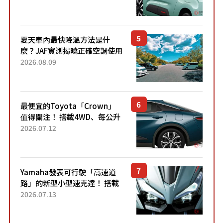
「滑門」設計！ 還推出467萬
元日圓起的5人座版...
夏天車內最快降溫方法是什
麼？JAF實測揭曉正確空調使用
方式
2026.08.09
最便宜的Toyota「Crown」
值得關注！ 搭載4WD、每公升
22.4公里低油耗表現超亮眼！
2026.07.12
配備豐富、超越售價水準，堪
稱高CP值代表的「...
Yamaha發表可行駛「高速道
路」的新型小型速克達！ 搭載
能享受超強勁「渦輪感」的動
2026.07.13
力系統！ 採用與高階「Super
Sport」車款相同的...