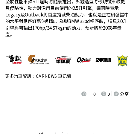
至於性能車款STI屆時將隨後推出，外觀造型將較現役車款更
具侵略性，動力則沿用目前使用的2.5升引擎，這同時表示
Legacy及Outback將首度搭載柴油動力，也就是正在研發當中
的水平對臥四缸柴油引擎。為與BMW 320d相匹敵，這具2.0升
引擎將可輸出170hp/34.57kgm的動力，預計將於2008年量
產。
更多汽車資訊：CARNEWS 車訊網
0
0
分享