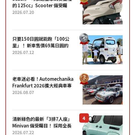
的 125cc」Scooter 備受矚
目！採用全新流線設計與各項
2026.07.20
升級，騎乘更加舒適！已陸續
開始出口的新款「B...
只要150日圓就能跑「100公
里」！ 新車售價69萬日圓的
「3人座」Trike大受歡迎！ 順
2026.07.12
應時代需求，究竟為何能迅速
熱賣？
老車迷必看！Automechanika
Frankfurt 2026擴大經典車專
區 1954年珍稀古董車現場修復
2026.08.07
清新綠色的最新「3排7人座」
Minivan 備受矚目！ 採用全長
4.7公尺剛剛好的車身尺寸與
2026.07.22