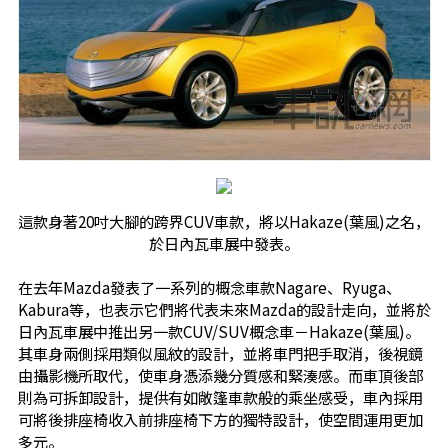
這款身著20吋大腳的跨界CUV車款，將以Hakaze(葉風)之名，
於日內瓦車展中發表。
在去年Mazda發表了一系列的概念車款Nagare、Ryuga、
Kabura等，也表示它們將代表未來Mazda的設計走向，並將於
日內瓦車展中推出另一款CUV/SUV概念車－Hakaze(葉風)。
其車身兩側採用類似風紋的設計，並將車門把手取消，後視鏡
由攝影機所取代，使車身憑添幾分質感和緊湊感。而車頂後部
則為可拆卸設計，提供有如敞篷車款般的乘坐感受，車內採用
可將後排座椅收入前排座椅下方的獨特設計，使空間運用更加
多元。