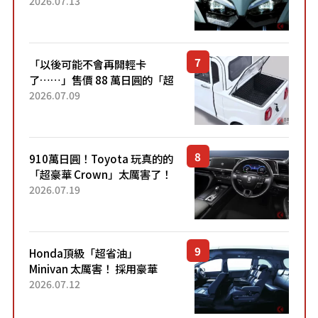
能享受超強勁「渦輪感」的動
2026.07.13
力系統！ 採用與高階「Super
Sport」車款相同的...
「以後可能不會再開輕卡
了……」售價 88 萬日圓的「超
迷你輕型貨車」引發兩極評
2026.07.09
價！「150 日圓就能跑 100 公
里！」「免驗車真的太棒
了！...
910萬日圓！Toyota 玩真的的
「超豪華 Crown」太厲害了！
採用由「匠人技藝」打造的
2026.07.19
「專屬車色」與運動化「底盤
設定」！還配備專屬豪華...
Honda頂級「超省油」
Minivan 太厲害！ 採用豪華
「真皮座椅」與專屬「黑色內
2026.07.12
裝」！ 每公升可跑約20公里，
兼具優異節能表現與舒適