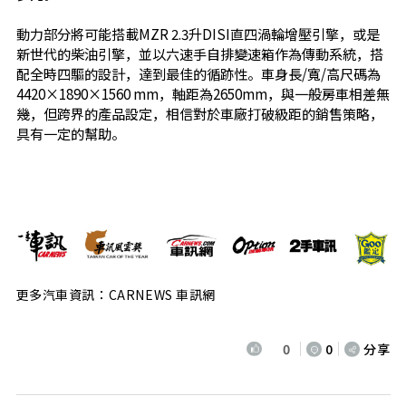
動力部分將可能搭載MZR 2.3升DISI直四渦輪增壓引擎，或是
新世代的柴油引擎，並以六速手自排變速箱作為傳動系統，搭
配全時四驅的設計，達到最佳的循跡性。車身長/寬/高尺碼為
4420×1890×1560 mm，軸距為2650mm，與一般房車相差無
幾，但跨界的產品設定，相信對於車廠打破級距的銷售策略，
具有一定的幫助。
更多汽車資訊：CARNEWS 車訊網
0
0
分享