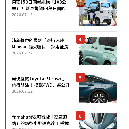
只要150日圓就能跑「100公
里」！ 新車售價69萬日圓的
「3人座」Trike大受歡迎！ 順
2026.07.12
應時代需求，究竟為何能迅速
熱賣？
清新綠色的最新「3排7人座」
Minivan 備受矚目！ 採用全長
4.7公尺剛剛好的車身尺寸與
2026.07.22
「滑門」設計！ 還推出467萬
元日圓起的5人座版...
最便宜的Toyota「Crown」
值得關注！ 搭載4WD、每公升
22.4公里低油耗表現超亮眼！
2026.07.12
配備豐富、超越售價水準，堪
稱高CP值代表的「...
Yamaha發表可行駛「高速道
路」的新型小型速克達！ 搭載