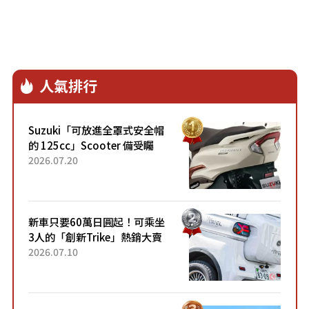
人氣排行
Suzuki「可放進全罩式安全帽
的 125cc」Scooter 備受矚
目！採用全新流線設計與各項
2026.07.20
升級，騎乘更加舒適！已陸續
開始出口的新款「B...
新車只要60萬日圓起！可乘坐
3人的「創新Trike」熱銷大賣
成為人氣車款！「養車成本真
2026.07.10
的超便宜！」「150日圓就能
跑100公里」「小朋友坐得...