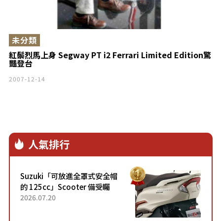
未分類
紅鬃烈馬上身 Segway PT i2 Ferrari Limited Edition驚
豔登台
2007-12-14
人氣排行
Suzuki「可放進全罩式安全帽
的 125cc」Scooter 備受矚
目！採用全新流線設計與各項
2026.07.20
升級，騎乘更加舒適！已陸續
開始出口的新款「B...