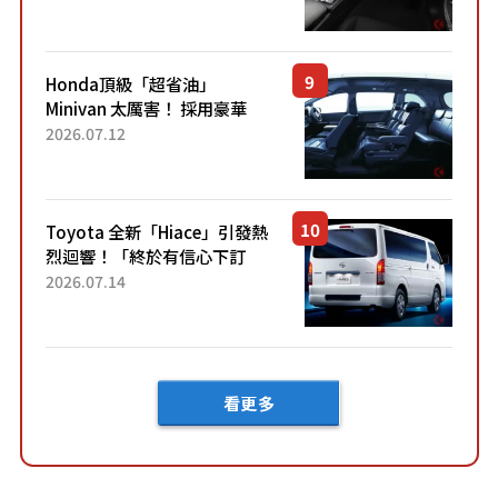
「專屬車色」與運動化「底盤
設定」！還配備專屬豪華...
Honda頂級「超省油」
Minivan 太厲害！ 採用豪華
「真皮座椅」與專屬「黑色內
2026.07.12
裝」！ 每公升可跑約20公里，
兼具優異節能表現與舒適
「三...
Toyota 全新「Hiace」引發熱
烈迴響！「終於有信心下訂
了！」「哪個等級交車最
2026.07.14
快？」討論不斷！但下訂後竟
然還要等「超過半年」才能交
車？...
看更多