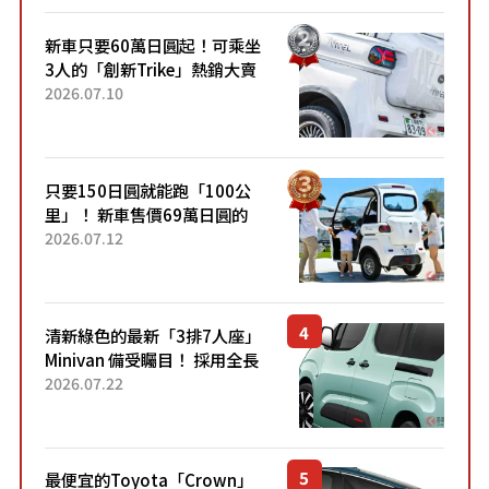
新車只要60萬日圓起！可乘坐
3人的「創新Trike」熱銷大賣
成為人氣車款！「養車成本真
2026.07.10
的超便宜！」「150日圓就能
跑100公里」「小朋友坐得...
只要150日圓就能跑「100公
里」！ 新車售價69萬日圓的
「3人座」Trike大受歡迎！ 順
2026.07.12
應時代需求，究竟為何能迅速
熱賣？
清新綠色的最新「3排7人座」
Minivan 備受矚目！ 採用全長
4.7公尺剛剛好的車身尺寸與
2026.07.22
「滑門」設計！ 還推出467萬
元日圓起的5人座版...
最便宜的Toyota「Crown」