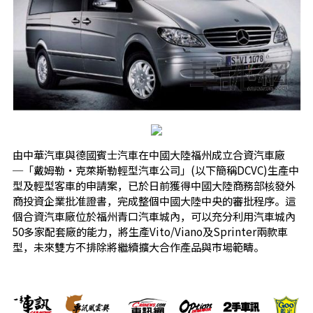
由中華汽車與德國賓士汽車在中國大陸福州成立合資汽車廠
─「戴姆勒‧克萊斯勒輕型汽車公司」(以下簡稱DCVC)生產中
型及輕型客車的申請案，已於日前獲得中國大陸商務部核發外
商投資企業批准證書，完成整個中國大陸中央的審批程序。這
個合資汽車廠位於福州青口汽車城內，可以充分利用汽車城內
50多家配套廠的能力，將生產Vito/Viano及Sprinter兩款車
型，未來雙方不排除將繼續擴大合作產品與市場範疇。