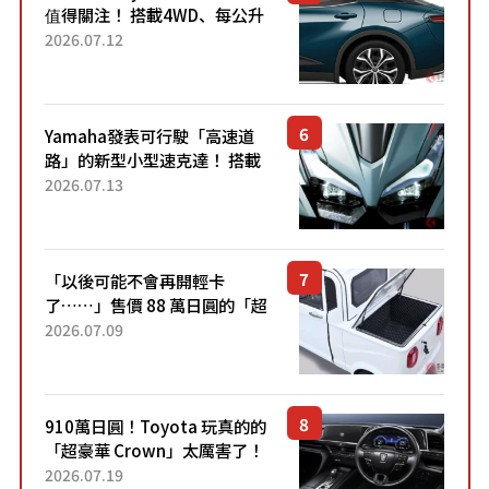
值得關注！ 搭載4WD、每公升
22.4公里低油耗表現超亮眼！
2026.07.12
配備豐富、超越售價水準，堪
稱高CP值代表的「...
Yamaha發表可行駛「高速道
路」的新型小型速克達！ 搭載
能享受超強勁「渦輪感」的動
2026.07.13
力系統！ 採用與高階「Super
Sport」車款相同的...
「以後可能不會再開輕卡
了……」售價 88 萬日圓的「超
迷你輕型貨車」引發兩極評
2026.07.09
價！「150 日圓就能跑 100 公
里！」「免驗車真的太棒
了！...
910萬日圓！Toyota 玩真的的
「超豪華 Crown」太厲害了！
採用由「匠人技藝」打造的
2026.07.19