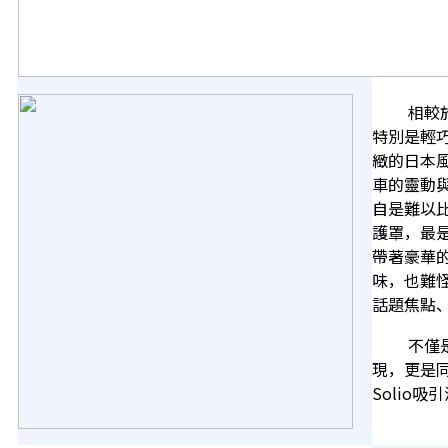
相較於同
特別是輕
緻的日本風
車的靈動與
自是難以
護罩，最是
帶著豪華
味，也難怪
話題焦點
不僅是外
現，更是
Solio