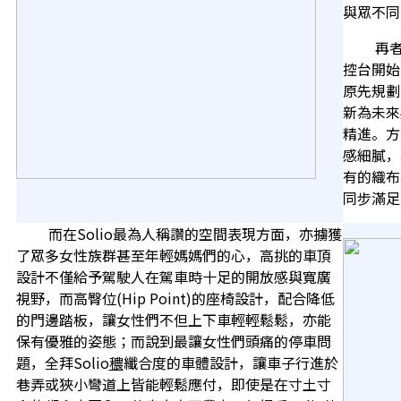
與眾不同
再者，’
控台開始
原先規劃
新為未來
精進。方
感細膩，
有的織布
同步滿足
而在Solio最為人稱讚的空間表現方面，亦擄獲
了眾多女性族群甚至年輕媽媽們的心，高挑的車頂
設計不僅給予駕駛人在駕車時十足的開放感與寬廣
視野，而高臀位(Hip Point)的座椅設計，配合降低
的門邊踏板，讓女性們不但上下車輕輕鬆鬆，亦能
保有優雅的姿態；而說到最讓女性們頭痛的停車問
題，全拜Solio
穠
纖合度的車體設計，讓車子行進於
巷弄或狹小彎道上皆能輕鬆應付，即使是在寸土寸