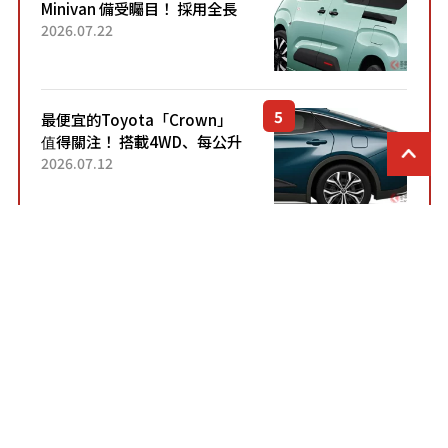
Minivan 備受矚目！ 採用全長
4.7公尺剛剛好的車身尺寸與
2026.07.22
「滑門」設計！ 還推出467萬
元日圓起的5人座版...
最便宜的Toyota「Crown」
值得關注！ 搭載4WD、每公升
22.4公里低油耗表現超亮眼！
2026.07.12
配備豐富、超越售價水準，堪
稱高CP值代表的「...
Yamaha發表可行駛「高速道
路」的新型小型速克達！ 搭載
能享受超強勁「渦輪感」的動
2026.07.13
力系統！ 採用與高階「Super
Sport」車款相同的...
「以後可能不會再開輕卡
了……」售價 88 萬日圓的「超
迷你輕型貨車」引發兩極評
2026.07.09