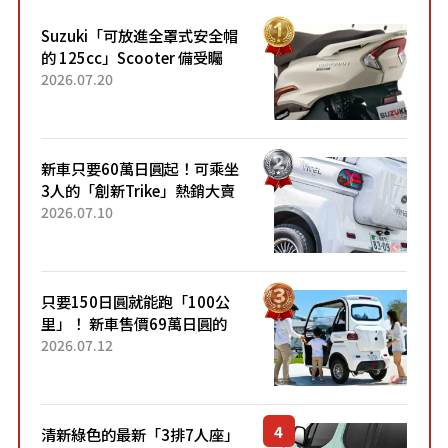
Suzuki「可放進全罩式安全帽
的 125cc」Scooter 備受矚
目！採用全新流線設計與各項
2026.07.20
升級，騎乘更加舒適！已陸續
開始出口的新款「B...
新車只要60萬日圓起！可乘坐
3人的「創新Trike」熱銷大賣
成為人氣車款！「養車成本真
2026.07.10
的超便宜！」「150日圓就能
跑100公里」「小朋友坐得...
只要150日圓就能跑「100公
里」！ 新車售價69萬日圓的
「3人座」Trike大受歡迎！ 順
2026.07.12
應時代需求，究竟為何能迅速
熱賣？
清新綠色的最新「3排7人座」