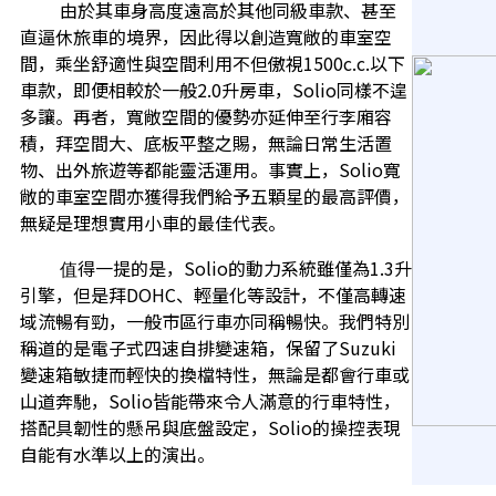
由於其車身高度遠高於其他同級車款、甚至
直逼休旅車的境界，因此得以創造寬敞的車室空
間，乘坐舒適性與空間利用不但傲視1500c.c.以下
車款，即便相較於一般2.0升房車，Solio同樣不遑
多讓。再者，寬敞空間的優勢亦延伸至行李廂容
積，拜空間大、底板平整之賜，無論日常生活置
物、出外旅遊等都能靈活運用。事實上，Solio寬
敞的車室空間亦獲得我們給予五顆星的最高評價，
無疑是理想實用小車的最佳代表。
值得一提的是，Solio的動力系統雖僅為1.3升
引擎，但是拜DOHC、輕量化等設計，不僅高轉速
域流暢有勁，一般市區行車亦同稱暢快。我們特別
稱道的是電子式四速自排變速箱，保留了Suzuki
變速箱敏捷而輕快的換檔特性，無論是都會行車或
山道奔馳，Solio皆能帶來令人滿意的行車特性，
搭配具韌性的懸吊與底盤設定，Solio的操控表現
自能有水準以上的演出。