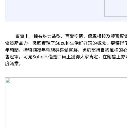
事實上，擁有魅力造型、百變空間、優異操控及豐富配備的S
優質產品力，徹底實現了Suzuki生活好好玩的概念，更獲
年時間，持續擄獲年輕族群喜愛嘗鮮、勇於堅持自我風格的心情，
售冠軍，可見Solio不僅是口碑上獲得大家肯定，在銷售上亦以
度滿意。