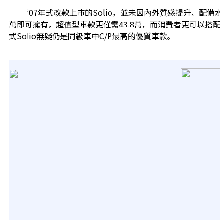
’07年式改款上市的Solio，並未因內外質感提升、配備水
萬即可擁有，超值型車款更僅需43.8萬，而消費者更可以搭配4
式Solio無疑仍是同級車中C/P最高的優質車款。