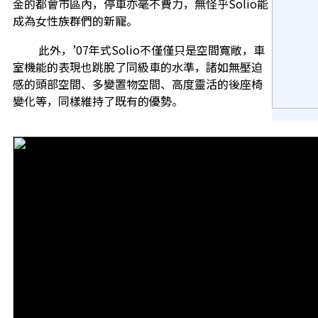
金的都會市區內，停車亦毫不費力，無怪乎Solio能
成為女性族群們的新寵。
此外，’07年式Solio不僅僅只是空間寬敞，車
室機能的表現也跳脫了同級車的水準，諸如無壓迫
感的頭部空間、多變置物空間、高度靈活的後座椅
變化等，同樣維持了既有的優勢。