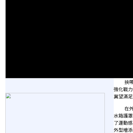
挾帶著超
強化戰力
冀望滿足
在外觀造
水箱護罩
了運動感
外型增添