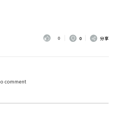
0
0
分享
 to comment