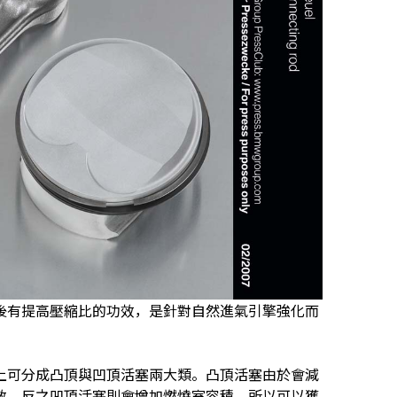
後有提高壓縮比的功效，是針對自然進氣引擎強化而
上可分成凸頂與凹頂活塞兩大類。凸頂活塞由於會減
效，反之凹頂活塞則會增加燃燒室容積，所以可以獲