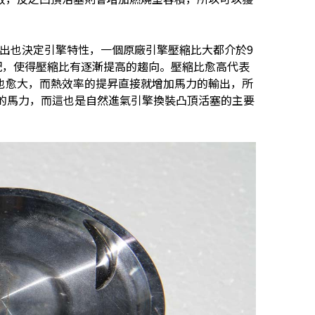
出也決定引擎特性，一個原廠引擎壓縮比大都介於9
配，使得壓縮比有逐漸提高的趨向。壓縮比愈高代表
也愈大，而熱效率的提昇直接就增加馬力的輸出，所
％的馬力，而這也是自然進氣引擎換裝凸頂活塞的主要