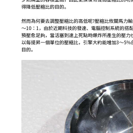
得降低壓縮比的目的。
然而為何要去調整壓縮比的高低呢?壓縮比攸關馬力輸
～10：1，由於近期科技的發達、電腦控制系統的搭
預壓愈足夠，當活塞到達上死點時爆炸所產生的壓力
以每提昇一個單位的壓縮比，引擎大約能增加3～5
目的。