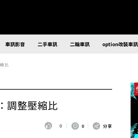
車訊影音
二手車訊
二輪車訊
option改裝車
壓縮比
：調整壓縮比
0
0
分享