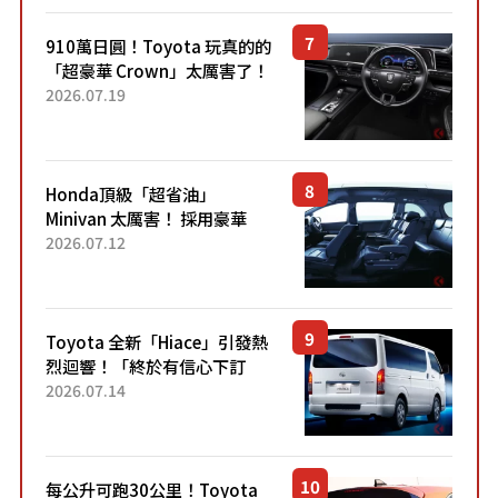
910萬日圓！Toyota 玩真的的
「超豪華 Crown」太厲害了！
採用由「匠人技藝」打造的
2026.07.19
「專屬車色」與運動化「底盤
設定」！還配備專屬豪華...
Honda頂級「超省油」
Minivan 太厲害！ 採用豪華
「真皮座椅」與專屬「黑色內
2026.07.12
裝」！ 每公升可跑約20公里，
兼具優異節能表現與舒適
「三...
Toyota 全新「Hiace」引發熱
烈迴響！「終於有信心下訂
了！」「哪個等級交車最
2026.07.14
快？」討論不斷！但下訂後竟
然還要等「超過半年」才能交
車？...
每公升可跑30公里！Toyota