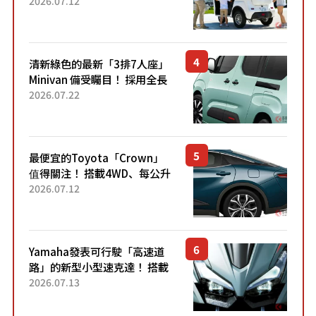
「3人座」Trike大受歡迎！ 順
2026.07.12
應時代需求，究竟為何能迅速
熱賣？
清新綠色的最新「3排7人座」
Minivan 備受矚目！ 採用全長
4.7公尺剛剛好的車身尺寸與
2026.07.22
「滑門」設計！ 還推出467萬
元日圓起的5人座版...
最便宜的Toyota「Crown」
值得關注！ 搭載4WD、每公升
22.4公里低油耗表現超亮眼！
2026.07.12
配備豐富、超越售價水準，堪
稱高CP值代表的「...
Yamaha發表可行駛「高速道
路」的新型小型速克達！ 搭載
能享受超強勁「渦輪感」的動
2026.07.13
力系統！ 採用與高階「Super
Sport」車款相同的...