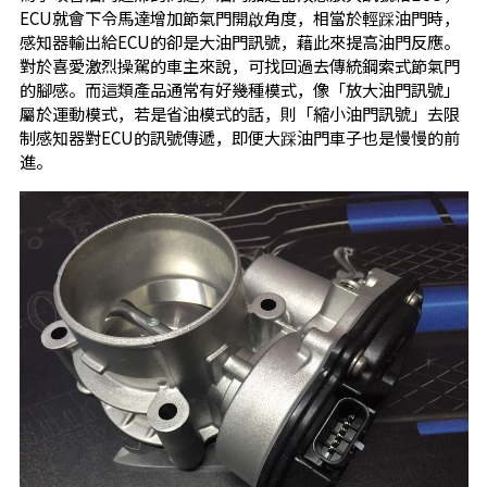
ECU就會下令馬達增加節氣門開啟角度，相當於輕踩油門時，
感知器輸出給ECU的卻是大油門訊號，藉此來提高油門反應。
對於喜愛激烈操駕的車主來說，可找回過去傳統鋼索式節氣門
的腳感。而這類產品通常有好幾種模式，像「放大油門訊號」
屬於運動模式，若是省油模式的話，則「縮小油門訊號」去限
制感知器對ECU的訊號傳遞，即便大踩油門車子也是慢慢的前
進。