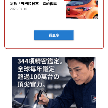
這款「五門掀背車」真的很厲
害！ 擁有全長4.3公尺的「剛剛
2026.07.10
好車身尺寸」，配備全面升
級！ 採Hybrid專屬設...
看更多