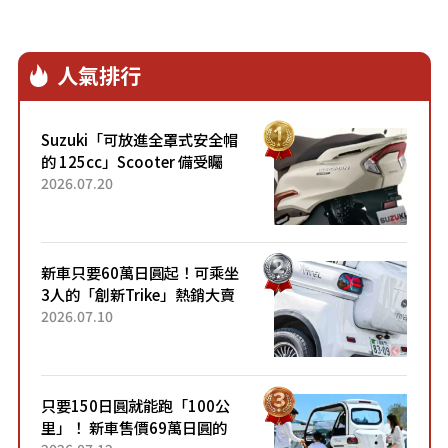
人氣排行
Suzuki「可放進全罩式安全帽
的 125cc」Scooter 備受矚
目！採用全新流線設計與各項
2026.07.20
升級，騎乘更加舒適！已陸續
開始出口的新款「B...
新車只要60萬日圓起！可乘坐
3人的「創新Trike」熱銷大賣
成為人氣車款！「養車成本真
2026.07.10
的超便宜！」「150日圓就能
跑100公里」「小朋友坐得...
只要150日圓就能跑「100公
里」！ 新車售價69萬日圓的