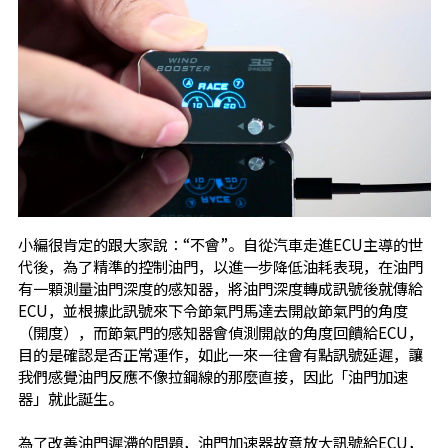
小編很肯定的跟大家說：“不會”。自從汽車走進ECU主導的世
代後，為了精準的控制油門，以進一步降低油耗表現，在油門
有一顆測量油門深度的感知器，將油門深度轉成訊號後就傳給
ECU，並根據此訊號來下令節氣門馬達去開啟節氣門的角度
（開度），而節氣門的感知器會偵測開啟的角度回饋給ECU，
目的是確認是否正常運作，如此一來一往會有點訊號延遲，讓
我們感覺油門反應不像拉鋼線的那麼直接，因此「油門加速
器」就此誕生。
為了改善油門遲滯的問題，油門加速器故意放大訊號給ECU，