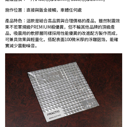
施作位置：直接與鈑金接觸，車體任何處
產品特色：這款是結合高品質與合理價格的產品，雖然制震效
果不若軍規級PREMIUM般優異，但不輸其他品牌的頂級產
品，吸震用的軟膠層同樣採用性能優異的改進配方製作而成，
可兼具效果與輕量化，搭配表面100微米厚的浮雕鋁箔，能確
實減少震動噪音。