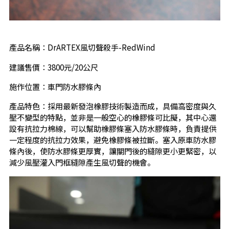
產品名稱：DrARTEX風切聲殺手-RedWind
建議售價：3800元/20公尺
施作位置：車門防水膠條內
產品特色：採用最新發泡橡膠技術製造而成，具備高密度與久
壓不變型的特點，並非是一般空心的橡膠條可比擬，其中心還
設有抗拉力棉線，可以幫助橡膠條塞入防水膠條時，負責提供
一定程度的抗拉力效果，避免橡膠條被拉斷。塞入原車防水膠
條內後，使防水膠條更厚實，讓關門後的縫隙更小更緊密，以
減少風壓灌入門框縫隙產生風切聲的機會。