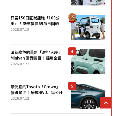
的超便宜！」「150日圓就能
跑100公里」「小朋友坐得...
只要150日圓就能跑「100公
里」！ 新車售價69萬日圓的
「3人座」Trike大受歡迎！ 順
2026.07.12
應時代需求，究竟為何能迅速
熱賣？
清新綠色的最新「3排7人座」
Minivan 備受矚目！ 採用全長
4.7公尺剛剛好的車身尺寸與
2026.07.22
「滑門」設計！ 還推出467萬
元日圓起的5人座版...
最便宜的Toyota「Crown」
值得關注！ 搭載4WD、每公升
22.4公里低油耗表現超亮眼！
2026.07.12
配備豐富、超越售價水準，堪
稱高CP值代表的「...