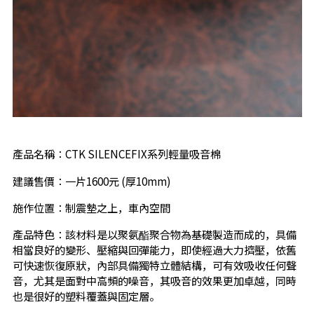
產品名稱：CTK SILENCEFIX系列輕量吸音棉
建議售價：一片1600元 (厚10mm)
施作位置：制震墊之上，車內空間
產品特色：該材料是以聚氨酯聚合物為基礎製造而成的，具備
相當良好的變形、壓縮與回彈能力，即使經過大力擠壓，依舊
可快速恢復原狀，內部具備獨特立體結構，可有效吸收任何聲
音，尤其是面對中高頻的噪音，其吸音的效果更加卓越，同時
也是很好的塑料覆蓋與固定層。