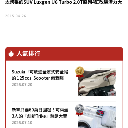
太誇張的SUV Luxgen U6 Turbo 2.0T直列4缸改裝潛力大
2015-04-26
人氣排行
Suzuki「可放進全罩式安全帽
的 125cc」Scooter 備受矚
目！採用全新流線設計與各項
2026.07.20
升級，騎乘更加舒適！已陸續
開始出口的新款「B...
新車只要60萬日圓起！可乘坐
3人的「創新Trike」熱銷大賣
成為人氣車款！「養車成本真
2026.07.10