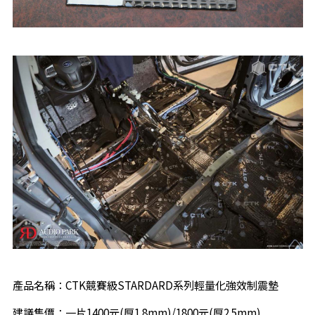
產品名稱：CTK競賽級STARDARD系列輕量化強效制震墊
建議售價：一片1400元(厚1.8mm)/1800元(厚2.5mm)