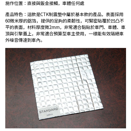
施作位置：直接與鈑金接觸，車體任何處
產品特色：這款是CTK制震墊中屬於基本款的產品，表面採用
60微米厚的鋁箔，提供的足夠的柔韌性，可緊密貼覆於凹凸不
平的表面，材料厚度微2mm，非常適合黏貼於車門、車體、車
頂與引擎蓋上，非常適合預算型車主使用，一樣能有效隔絕車
外噪音傳達到車內。