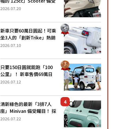
帽的 125cc」Scooter 備受
矚目！採用全新流線設計與
2026.07.20
各項升級，騎乘更加舒適！
已陸續開始出口的新款
「B...
新車只要60萬日圓起！可乘
坐3人的「創新Trike」熱銷
大賣成為人氣車款！「養車
2026.07.10
成本真的超便宜！」「150
日圓就能跑100公里」「小
朋友坐得...
只要150日圓就能跑「100
公里」！ 新車售價69萬日
圓的「3人座」Trike大受歡
2026.07.12
迎！ 順應時代需求，究竟
為何能迅速熱賣？
清新綠色的最新「3排7人
座」Minivan 備受矚目！ 採
用全長4.7公尺剛剛好的車
2026.07.22
身尺寸與「滑門」設計！