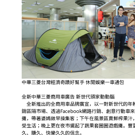
中華三菱台灣經濟奇蹟好幫手 休閒娛樂一車通包
全新中華三菱商用車廣告 新世代頭家動動腦
全新推出的全商用車品牌廣宣，以一對新世代的年
銷區隔市場、透過Facebook網路行銷、創意行動
攤，帶著婆媽做早操集客；下午在風景區賣鮮榨果汁
受生活；晚上更在夜市擺起了蔬果套圈圈遊戲攤。豐
久、賺久、快樂久久的信念。