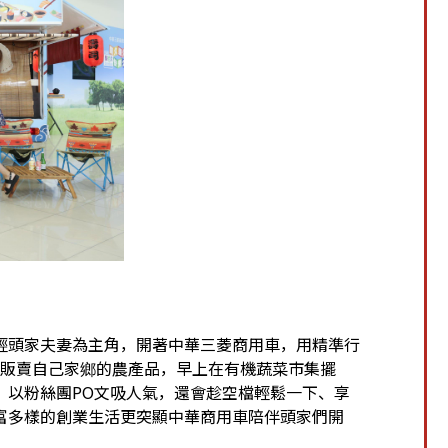
輕頭家夫妻為主角，開著中華三菱商用車，用精準行
車來販賣自己家鄉的農產品，早上在有機蔬菜市集擺
，以粉絲團PO文吸人氣，還會趁空檔輕鬆一下、享
富多樣的創業生活更突顯中華商用車陪伴頭家們開