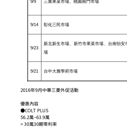
9/9
三重果菜市場、桃園南門市場
9/14
彰化三民市場
新北新生市場、新竹市果菜市場、台南怡安
9/23
場
9/21
台中大雅學府市場
2016年9月中華三菱外促活動
優惠內容
●COLT PLUS
56.2萬~63.9萬
> 30萬30期零利率