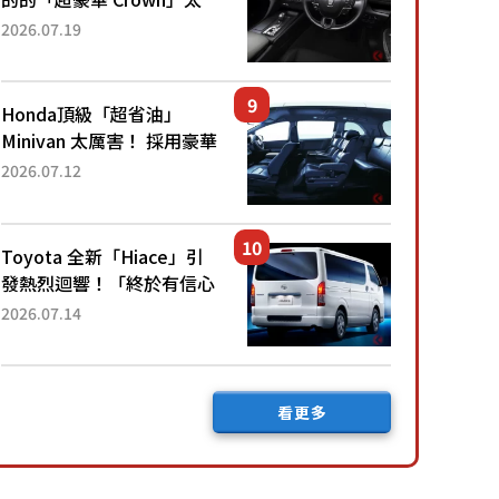
厲害了！採用由「匠人技
2026.07.19
藝」打造的「專屬車色」與
運動化「底盤設定」！還配
備專屬豪華...
Honda頂級「超省油」
Minivan 太厲害！ 採用豪華
「真皮座椅」與專屬「黑色
2026.07.12
內裝」！ 每公升可跑約20
公里，兼具優異節能表現與
舒適「三...
Toyota 全新「Hiace」引
發熱烈迴響！「終於有信心
下訂了！」「哪個等級交車
2026.07.14
最快？」討論不斷！但下訂
後竟然還要等「超過半年」
才能交車？...
看更多