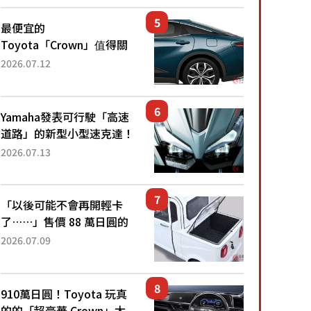
還推出467萬元日圓起的5
人座版...
最便宜的
Toyota「Crown」值得關
注！ 搭載4WD、每公升
2026.07.12
22.4公里低油耗表現超亮
眼！ 配備豐富、超越售價
水準，堪稱高CP值代表的
Yamaha發表可行駛「高速
「...
道路」的新型小型速克達！
搭載能享受超強勁「渦輪
2026.07.13
感」的動力系統！ 採用與
高階「Super Sport」車款
相同的...
「以後可能不會再開輕卡
了……」售價 88 萬日圓的
「超迷你輕型貨車」引發兩
2026.07.09
極評價！「150 日圓就能跑
100 公里！」「免驗車真的
太棒了！...
910萬日圓！Toyota 玩真
的的「超豪華 Crown」太