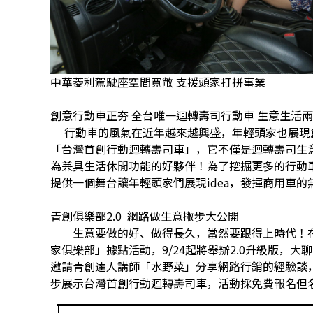
中華菱利駕駛座空間寬敞 支援頭家打拼事業
創意行動車正夯 全台唯一迴轉壽司行動車 生意生活兩
行動車的風氣在近年越來越興盛，年輕頭家也展現
「台灣首創行動迴轉壽司車」，它不僅是迴轉壽司生
為兼具生活休閒功能的好夥伴！為了挖掘更多的行動
提供一個舞台讓年輕頭家們展現idea，發揮商用車的
青創俱樂部2.0 網路做生意撇步大公開
生意要做的好、做得長久，當然要跟得上時代！在
家俱樂部」據點活動，9/24起將舉辦2.0升級版，
邀請青創達人講師「水野菜」分享網路行銷的經驗談
步展示台灣首創行動迴轉壽司車，活動採免費報名但