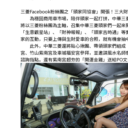
三菱Facebook粉絲團之「頭家同協會」開張！三大財
為穩固商用車市場，陪伴頭家一起打拼，中華三菱
將以三菱粉絲團為主軸，召集中華三菱頭家們一起來
「生意觀星站」、「財神報報」、「頭家吉時通」等
家的互動，只要上傳與生財愛車的合照，就有機會抽中
此外，中華三菱還將貼心揪團、帶領頭家們組成「
宮、竹山紫南宮及車城福安宮參拜，並邀請風水名師
諮詢指點。還有紫南宮超夯的「開運金雞」送給PO文