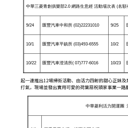
中華三菱青創俱樂部
2.0
網路生意經
活動場次表
(
名額
9/24
匯豐汽車中和所
(02)22231010
9/25
10/1
匯豐汽車平鎮所
(03)493-6555
10/2
10/22
匯豐汽車澄清所
( 07)777-6016
10/23
起一連推出12場掃街活動、由活力四射的甜心正妹
打氣，現場並發出實用可愛的荷葉扇祝頭家事業一路
中華菱利活力開運團