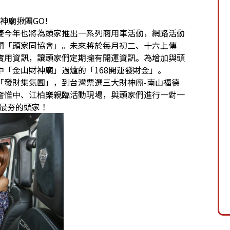
神廟揪團GO!
今年也將為頭家推出一系列商用車活動，網路活動
開「頭家同協會」。未來將於每月初二、十六上傳
實用資訊，讓頭家們定期擁有開運資訊。為增加與頭
「金山財神廟」過爐的「168開運發財金」。
發財集氣團」，到台灣票選三大財神廟-南山福德
詹惟中、江柏樂親臨活動現場，與頭家們進行一對一
最夯的頭家！