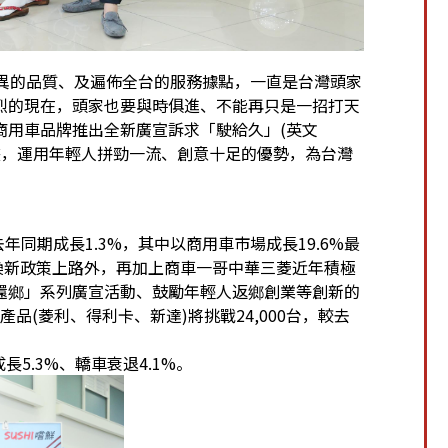
優異的品質、及遍佈全台的服務據點，一直是台灣頭家
烈的現在，頭家也要與時俱進、不能再只是一招打天
商用車品牌推出全新廣宣訴求「駛給久」(英文
的計畫，運用年輕人拼勁一流、創意十足的優勢，為台灣
同期成長1.3%，其中以商用車市場成長19.6%最
換新政策上路外，再加上商車一哥中華三菱近年積極
還鄉」系列廣宣活動、鼓勵年輕人返鄉創業等創新的
產品(菱利、得利卡、新達)將挑戰24,000台，較去
長5.3%、轎車衰退4.1%。