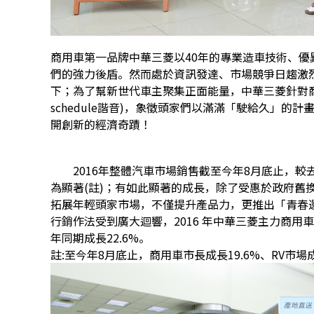
商用車第一品牌中華三菱以40年的專業造車技術、
們的強力後盾。然而處於資訊發達、市場競爭日趨激
下；為了幫新世代車主聚集正面能量，中華三菱針對
schedule諧音)，象徵頭家們以滿滿「駛給久」
開創新的經濟奇蹟！
2016年整體汽車市場銷售截至今年8月底止，較去年
為顯著(註)；有如此顯著的成長，除了受惠於政府舊
拓展年輕頭家市場，不僅提升產品力，更推出「青春
行銷作法受到廣大迴響，2016 年中華三菱主力商用車
年同期成長22.6%。
註:至今年8月底止，商用車市長成長19.6%、RV市場成