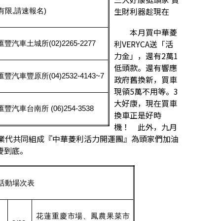
生財利器趁現在
有限
,
請速報名
)
本月買中華菱
利VERYCA送「活
匯豐汽車土城所
(02)2265-2277
力金」，還有2萬1
低頭款。還有響應
匯豐汽車豐原所
(04)2532-4143~7
政府舊換新，買車
現領5萬不用等。3
大好康，現在買車
匯豐汽車台南所
(06)254-3538
換車正是好時
機！ 此外，九月
及業代共同組成『中華菱利活力開運團』為頭家們加油
慶到底。
活動場次表
花蓮重慶市場、鳳農果菜市