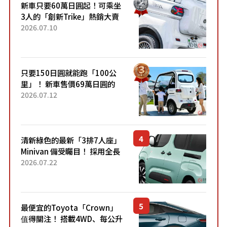
新車只要60萬日圓起！可乘坐
3人的「創新Trike」熱銷大賣
成為人氣車款！「養車成本真
2026.07.10
的超便宜！」「150日圓就能
跑100公里」「小朋友坐得...
只要150日圓就能跑「100公
里」！ 新車售價69萬日圓的
「3人座」Trike大受歡迎！ 順
2026.07.12
應時代需求，究竟為何能迅速
熱賣？
清新綠色的最新「3排7人座」
Minivan 備受矚目！ 採用全長
4.7公尺剛剛好的車身尺寸與
2026.07.22
「滑門」設計！ 還推出467萬
元日圓起的5人座版...
最便宜的Toyota「Crown」
值得關注！ 搭載4WD、每公升