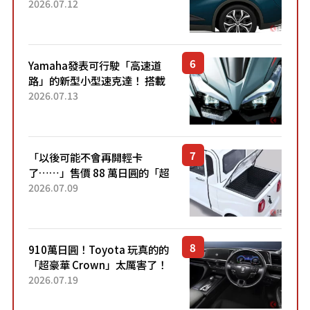
22.4公里低油耗表現超亮眼！
2026.07.12
配備豐富、超越售價水準，堪
稱高CP值代表的「...
Yamaha發表可行駛「高速道
路」的新型小型速克達！ 搭載
能享受超強勁「渦輪感」的動
2026.07.13
力系統！ 採用與高階「Super
Sport」車款相同的...
「以後可能不會再開輕卡
了……」售價 88 萬日圓的「超
迷你輕型貨車」引發兩極評
2026.07.09
價！「150 日圓就能跑 100 公
里！」「免驗車真的太棒
了！...
910萬日圓！Toyota 玩真的的
「超豪華 Crown」太厲害了！
採用由「匠人技藝」打造的
2026.07.19
「專屬車色」與運動化「底盤
設定」！還配備專屬豪華...