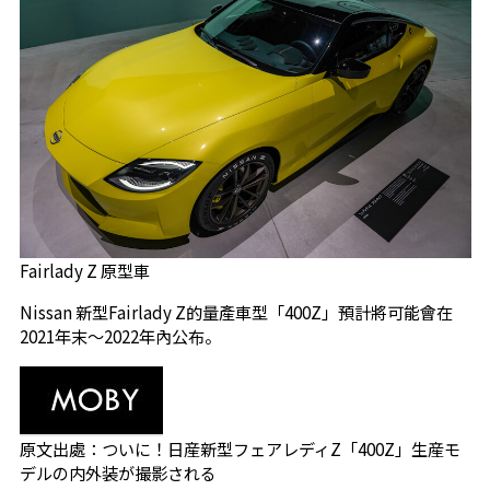
Fairlady Z 原型車
Nissan 新型Fairlady Z的量產車型「400Z」預計將可能會在
2021年末～2022年內公布。
原文出處：
ついに！日産新型フェアレディZ「400Z」生産モ
デルの内外装が撮影される