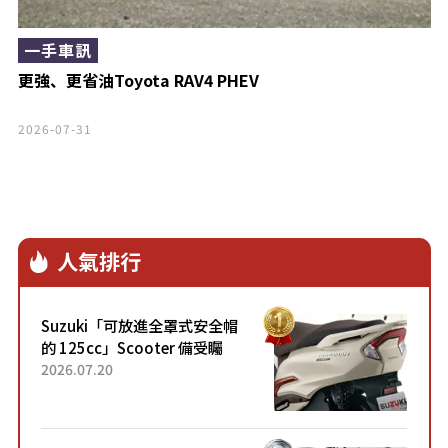
一手車訊
更強、更省油Toyota RAV4 PHEV
2026-07-31
人氣排行
Suzuki「可放進全罩式安全帽
的 125cc」Scooter 備受矚
目！採用全新流線設計與各項
2026.07.20
升級，騎乘更加舒適！已陸續
開始出口的新款「B...