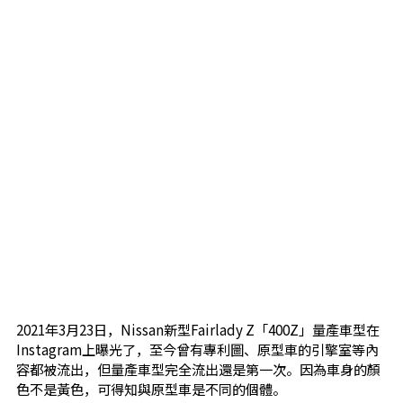
2021年3月23日，Nissan新型Fairlady Z「400Z」量產車型在
Instagram上曝光了，至今曾有專利圖、原型車的引擎室等內
容都被流出，但量產車型完全流出還是第一次。因為車身的顏
色不是黃色，可得知與原型車是不同的個體。