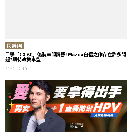
間諜照
目擊「CX-60」偽裝車間諜照! Mazda自信之作存在許多問
題?期待改款車型
2023-12-19