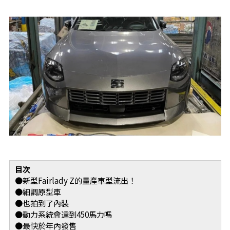
目次
●新型Fairlady Z的量產車型流出！
●細調原型車
●也拍到了內裝
●動力系統會達到450馬力嗎
●最快於年內發售