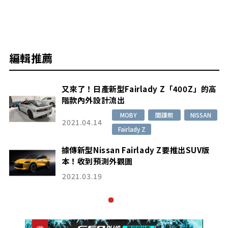
編輯推薦
的高
又來了！日產新型Fairlady Z「400Z」的高
階款內外設計流出
N
MOBY
間諜照
NISSAN
2021.04.14
Fairlady Z
據傳新型Nissan Fairlady Z要推出SUV版
本！收到預測外觀圖
2021.03.19