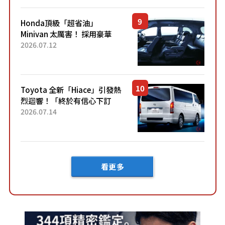
Honda頂級「超省油」
Minivan 太厲害！ 採用豪華
「真皮座椅」與專屬「黑色內
2026.07.12
裝」！ 每公升可跑約20公里，
兼具優異節能表現與舒適
「三...
Toyota 全新「Hiace」引發熱
烈迴響！「終於有信心下訂
了！」「哪個等級交車最
2026.07.14
快？」討論不斷！但下訂後竟
然還要等「超過半年」才能交
車？...
看更多