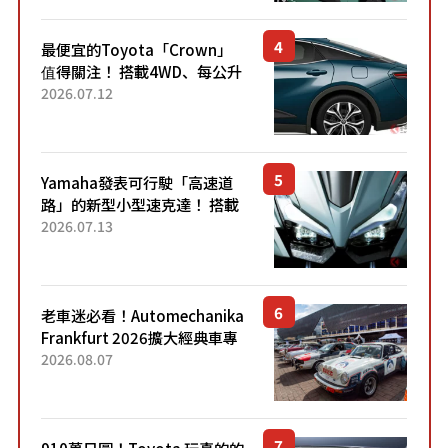
元日圓起的5人座版...
最便宜的Toyota「Crown」
值得關注！ 搭載4WD、每公升
22.4公里低油耗表現超亮眼！
2026.07.12
配備豐富、超越售價水準，堪
稱高CP值代表的「...
Yamaha發表可行駛「高速道
路」的新型小型速克達！ 搭載
能享受超強勁「渦輪感」的動
2026.07.13
力系統！ 採用與高階「Super
Sport」車款相同的...
老車迷必看！Automechanika
Frankfurt 2026擴大經典車專
區 1954年珍稀古董車現場修復
2026.08.07
910萬日圓！Toyota 玩真的的