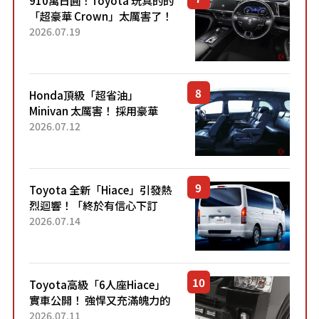
「超豪華 Crown」太厲害了！
採用由「匠人技藝」打造的
2026.07.19
「專屬車色」與運動化「底盤
設定」！還配備專屬豪華...
Honda頂級「超省油」
Minivan 太厲害！ 採用豪華
「真皮座椅」與專屬「黑色內
2026.07.12
裝」！ 每公升可跑約20公里，
兼具優異節能表現與舒適
「三...
Toyota 全新「Hiace」引發熱
烈迴響！「終於有信心下訂
了！」「哪個等級交車最
2026.07.14
快？」討論不斷！但下訂後竟
然還要等「超過半年」才能交
車？...
Toyota高級「6人座Hiace」
實車公開！ 強悍又充滿魄力的
「全黑設計」搭配特別「豪華
2026.07.11