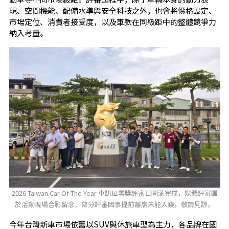
現、空間機能、配備水準與安全科技之外，也會將價格設定、
市場定位、消費者接受度，以及車款在同級距中的整體競爭力
納入考量。
2026 Taiwan Car Of The Year 車訊風雲獎評審日圓滿完成，媒體評審團
於活動現場合影留念，部分評審因事提前離席未能入鏡，敬請見諒。
今年台灣新車市場依舊以SUV與休旅車型為主力，各品牌在國