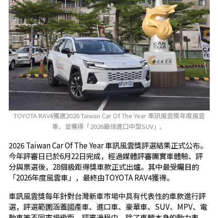
TOYOTA RAV4獲選2026 Taiwan Car Of The Year 車訊風雲獎年度風雲
車，並獲得「2026最佳進口中型SUV」。
2026 Taiwan Car Of The Year 車訊風雲獎評選結果正式公布。
今年評審日已於6月22日完成，經過媒體評審團實車體驗、評
分與票選後，28個級距得獎車款正式出爐。其中最受矚目的
「2026年度風雲車」，最終由TOYOTA RAV4獲得。
車訊風雲獎每年針對台灣新車市場中具有代表性的車款進行評
選，評選範圍涵蓋國產車、進口車、豪華車、SUV、MPV、電
動車等不同市場級距。評審過程中，除了車輛本身的動力表