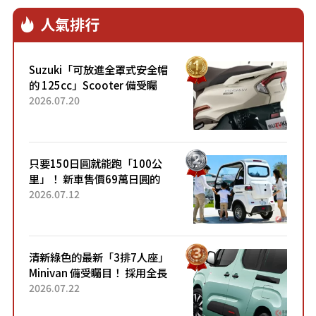
人氣排行
Suzuki「可放進全罩式安全帽
的 125cc」Scooter 備受矚
目！採用全新流線設計與各項
2026.07.20
升級，騎乘更加舒適！已陸續
開始出口的新款「B...
只要150日圓就能跑「100公
里」！ 新車售價69萬日圓的
「3人座」Trike大受歡迎！ 順
2026.07.12
應時代需求，究竟為何能迅速
熱賣？
清新綠色的最新「3排7人座」
Minivan 備受矚目！ 採用全長
4.7公尺剛剛好的車身尺寸與
2026.07.22
「滑門」設計！ 還推出467萬