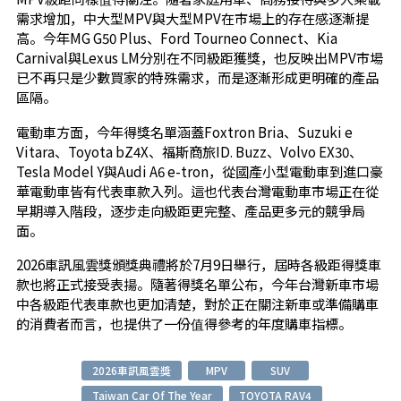
需求增加，中大型MPV與大型MPV在市場上的存在感逐漸提
高。今年MG G50 Plus、Ford Tourneo Connect、Kia
Carnival與Lexus LM分別在不同級距獲獎，也反映出MPV市場
已不再只是少數買家的特殊需求，而是逐漸形成更明確的產品
區隔。
電動車方面，今年得獎名單涵蓋Foxtron Bria、Suzuki e
Vitara、Toyota bZ4X、福斯商旅ID. Buzz、Volvo EX30、
Tesla Model Y與Audi A6 e-tron，從國產小型電動車到進口豪
華電動車皆有代表車款入列。這也代表台灣電動車市場正在從
早期導入階段，逐步走向級距更完整、產品更多元的競爭局
面。
2026車訊風雲獎頒獎典禮將於7月9日舉行，屆時各級距得獎車
款也將正式接受表揚。隨著得獎名單公布，今年台灣新車市場
中各級距代表車款也更加清楚，對於正在關注新車或準備購車
的消費者而言，也提供了一份值得參考的年度購車指標。
2026車訊風雲獎
MPV
SUV
Taiwan Car Of The Year
TOYOTA RAV4