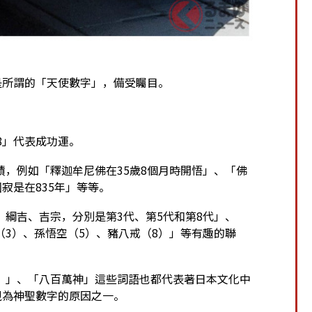
是所謂的「天使數字」，備受矚目。
8」代表成功運。
，例如「釋迦牟尼佛在35歲8個月時開悟」、「佛
寂是在835年」等等。
綱吉、吉宗，分別是第3代、第5代和第8代」、
3）、孫悟空（5）、豬八戒（8）」等有趣的聯
）」、「八百萬神」這些詞語也都代表著日本文化中
視為神聖數字的原因之一。