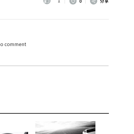
1
0
分享
 to comment