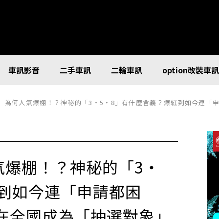
車訊影音
二手車訊
二輪車訊
option改裝車
」為何人氣爆棚！？神秘的「3・5・8」有什麼含義？爆紅到如今連「申請都困
氣爆棚！？神秘的「3・
紅到如今連「申請都困
在全國成為「抽選對象」