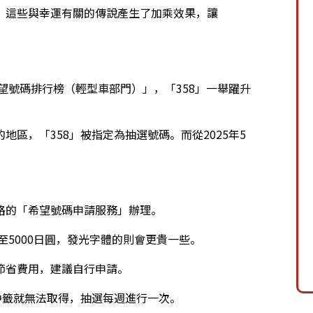
，這些與幸運有關的傳說產生了加乘效果，讓
望號碼排行榜（輕型車部門）」，「358」一舉躍升
區，「358」被指定為抽選號碼。而從2025年5
路的「希望號碼申請服務」辦理。
至5000日圓，發光字體的則會更貴一些。
節省費用，建議自行申請。
中籤就無法取得，抽選每週進行一次。