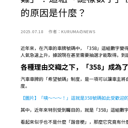
的原因是什麼？
2025.07.18 作者：
KURUMAのNEWS
近年來，在汽車的車牌號碼中，「358」這組數字變
人氣急速上升，據說現在甚至需要抽選才能取得。到
各種理由交織之下，「358」成為
汽車車牌的「希望號碼」制度，是一項可以讓車主將
度。
【圖片】「咦～～～！」這就是358號碼如此受歡迎
其中，近年來特別受到矚目的，就是「358」這組數
看起來似乎也不是什麼「諧音梗」，那麼它究竟有什