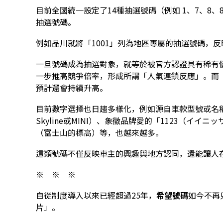
目前全國統一設定了14種抽選號碼（例如 1、7、8、
抽選號碼。
例如品川就將「1001」列為地區專屬的抽選號碼，
一旦號碼成為抽選對象，就等於被官方認證具有稀有
一步推高競爭倍率，形成所謂「人氣連鎖反應」。而「
預計還會持續升高。
目前數字選擇也日趨多樣化，例如源自車款型號或名稱的
Skyline或MINI）、象徵品牌愛的「1123（イイ
（富士山的標高）等，也越來越多。
這類號碼不僅反映車主的興趣與地方認同，還能讓人
※ ※ ※
自從制度導入以來已經超過25年，
希望號碼
如今不再
片」。