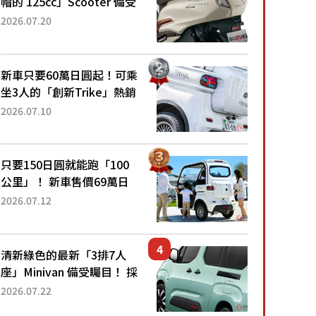
帽的 125cc」Scooter 備受
矚目！採用全新流線設計與
2026.07.20
各項升級，騎乘更加舒適！
已陸續開始出口的新款
「B...
新車只要60萬日圓起！可乘
坐3人的「創新Trike」熱銷
大賣成為人氣車款！「養車
2026.07.10
成本真的超便宜！」「150
日圓就能跑100公里」「小
朋友坐得...
只要150日圓就能跑「100
公里」！ 新車售價69萬日
圓的「3人座」Trike大受歡
2026.07.12
迎！ 順應時代需求，究竟
為何能迅速熱賣？
清新綠色的最新「3排7人
座」Minivan 備受矚目！ 採
用全長4.7公尺剛剛好的車
2026.07.22
身尺寸與「滑門」設計！