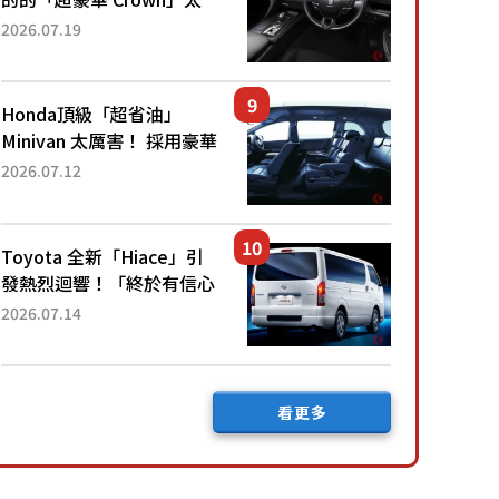
厲害了！採用由「匠人技
2026.07.19
藝」打造的「專屬車色」與
運動化「底盤設定」！還配
備專屬豪華...
Honda頂級「超省油」
Minivan 太厲害！ 採用豪華
「真皮座椅」與專屬「黑色
2026.07.12
內裝」！ 每公升可跑約20
公里，兼具優異節能表現與
舒適「三...
Toyota 全新「Hiace」引
發熱烈迴響！「終於有信心
下訂了！」「哪個等級交車
2026.07.14
最快？」討論不斷！但下訂
後竟然還要等「超過半年」
才能交車？...
看更多