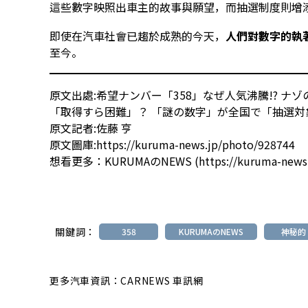
這些數字映照出車主的故事與願望，而抽選制度則增
即使在汽車社會已趨於成熟的今天，
人們對數字的執
至今。
原文出處:
希望ナンバー「358」なぜ人気沸騰!? ナ
「取得すら困難」？ 「謎の数字」が全国で「抽選対
原文記者:
佐藤 亨
原文圖庫:
https://kuruma-news.jp/photo/928744
想看更多：
KURUMAのNEWS (https://kuruma-news
關鍵詞：
358
KURUMAのNEWS
神秘的
更多汽車資訊：CARNEWS 車訊網