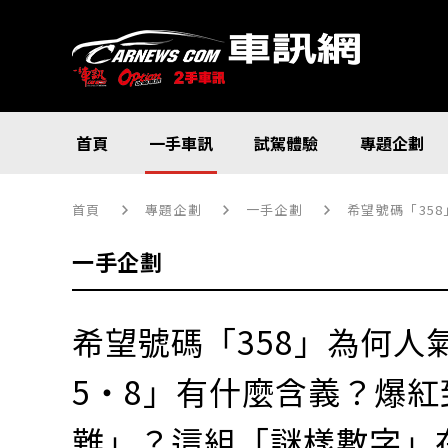
首頁
一手車訊
試駕體驗
專題企劃
首頁
專題企劃
一手企劃
希望號碼「358
一手企劃
希望號碼「358」為何人
5・8」有什麼含義？爆
難」？這組「謎樣數字」