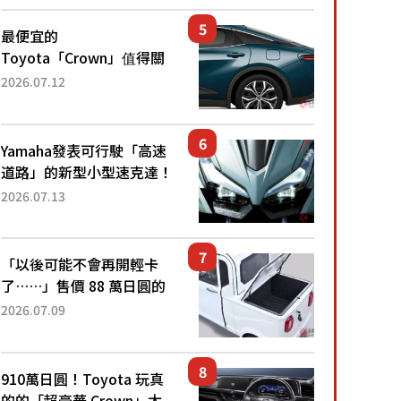
還推出467萬元日圓起的5
人座版...
最便宜的
Toyota「Crown」值得關
注！ 搭載4WD、每公升
2026.07.12
22.4公里低油耗表現超亮
眼！ 配備豐富、超越售價
水準，堪稱高CP值代表的
Yamaha發表可行駛「高速
「...
道路」的新型小型速克達！
搭載能享受超強勁「渦輪
2026.07.13
感」的動力系統！ 採用與
高階「Super Sport」車款
相同的...
「以後可能不會再開輕卡
了……」售價 88 萬日圓的
「超迷你輕型貨車」引發兩
2026.07.09
極評價！「150 日圓就能跑
100 公里！」「免驗車真的
太棒了！...
910萬日圓！Toyota 玩真
的的「超豪華 Crown」太