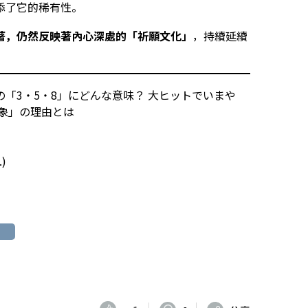
添了它的稀有性。
著，仍然反映著內心深處的「祈願文化」
，持續延續
ゾの「3・5・8」にどんな意味？ 大ヒットでいまや
象」の理由とは
.)