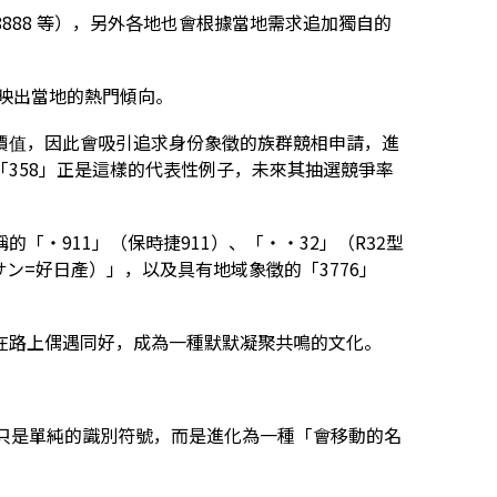
8888 等），另外各地也會根據當地需求追加獨自的
反映出當地的熱門傾向。
價值，因此會吸引追求身份象徵的族群競相申請，進
358」正是這樣的代表性例子，未來其抽選競爭率
「・911」（保時捷911）、「・・32」（R32型
ニッサン=好日產）」，以及具有地域象徵的「3776」
在路上偶遇同好，成為一種默默凝聚共鳴的文化。
只是單純的識別符號，而是進化為一種「會移動的名