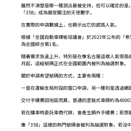
雖然不清楚是哪一種說法最被支持，但可以確定的是
「358」成為備受關注的天使數字。
在實際的申請數據上，也顯示出它的超高人氣。
根據「全國自動車標板協議會」於2023年公布的「希
為全國綜合第1名。
隨著需求急速上升，特別是在像名古屋這樣人氣很高的地
月起，這組號碼正式在全國範圍內被列為抽選對象。
關於申請希望號碼的方式，主要有兩種：
一是在運輸支局附設的窗口申請，另一種則是透過網
交付手續費因地區而異，普通的塗裝式車牌約為4000
若在購車時委託車商代辦，會產生額外手續費；若想
像「358」這樣的熱門號碼會被列為抽選對象，若沒