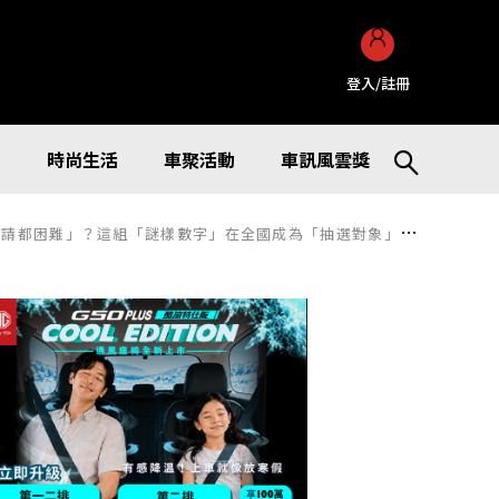
登入/註冊
訊
時尚生活
車聚活動
車訊風雲獎
難」？這組「謎樣數字」在全國成為「抽選對象」的原因是什麼？