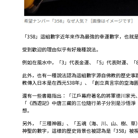
「358」這組數字近年來作為最強的幸運數字，也就
受到歡迎的理由似乎有好幾種說法。
例如在風水中，「3」代表金運、「5」代表財運、「
此外，也有一種說法認為這組數字源自佛教的歷史事蹟
教傳入日本是在西元538年」、「創立真言宗的空海圓
還有一些書籍指出：「江戶幕府著名的將軍德川家光、
「《西遊記》中唐三藏的三位隨行弟子分別是沙悟淨（
想。
另外，「三種神器」、「五魂（海、川、山、樹、草
神聖的數字，這樣的歷史背景也被認為是「358」被