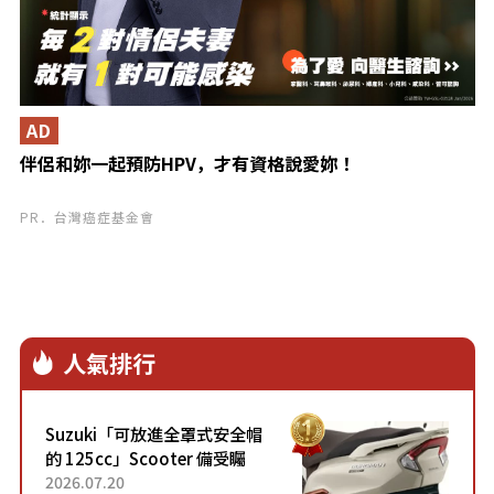
AD
伴侶和妳一起預防HPV，才有資格說愛妳！
PR．台灣癌症基金會
人氣排行
Suzuki「可放進全罩式安全帽
的 125cc」Scooter 備受矚
目！採用全新流線設計與各項
2026.07.20