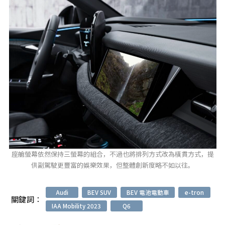
座艙螢幕依然保持三螢幕的組合，不過也將排列方式改為橫貫方式，提
供副駕駛更豐富的娛樂效果，但整體創新度略不如以往。
Audi
BEV SUV
BEV 電池電動車
e-tron
關鍵詞：
IAA Mobility 2023
Q6