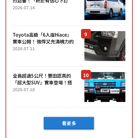
烈迴響！「終於有信心下訂
了！」「哪個等級交車最
2026.07.14
快？」討論不斷！但下訂後竟
然還要等「超過半年」才能交
車？...
Toyota高級「6人座Hiace」
實車公開！ 強悍又充滿魄力的
「全黑設計」搭配特別「豪華
2026.07.11
內裝」！ Premium打造的「限
定Bruno」由...
全長超過5公尺！豐田認真的
「超大型SUV」實車登場！搭
載後輪也會轉向的「四輪轉
2026.07.18
向」系統！以宛如「軍用
車!?」般的硬派規格開發的
「Mega C...
看更多