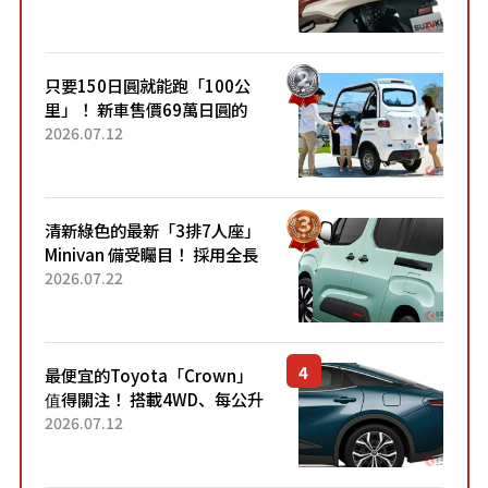
升級，騎乘更加舒適！已陸續
開始出口的新款「B...
只要150日圓就能跑「100公
里」！ 新車售價69萬日圓的
「3人座」Trike大受歡迎！ 順
2026.07.12
應時代需求，究竟為何能迅速
熱賣？
清新綠色的最新「3排7人座」
Minivan 備受矚目！ 採用全長
4.7公尺剛剛好的車身尺寸與
2026.07.22
「滑門」設計！ 還推出467萬
元日圓起的5人座版...
最便宜的Toyota「Crown」
值得關注！ 搭載4WD、每公升
22.4公里低油耗表現超亮眼！
2026.07.12
配備豐富、超越售價水準，堪
稱高CP值代表的「...