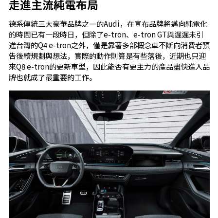
走進主流純電布局
德系傳統三大豪華品牌之一的Audi，在宣布品牌將邁向純電化
的時間已有一段時日，但除了e-tron、e-tron GT與遲遲未引
進台灣的Q4 e-tron之外，僅是靠著多部概念車不斷向消費者預
告後續規劃與想法，實際的動作則算是有些落後，近期也只迎
來Q8 e-tron的更新車型，因此能否有更主力的產品盡快進入品
牌也就成了最重要的工作。