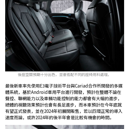
後座空間預期十分出色，並會搭配不同的座椅用料處理。
最後新車率先使用E3電子技術平台與Cariad合作所開發的多媒
體系統，基於Android車用平台進行開發，預計在整體不論在
聲控、聯網能力以及車輛功能控制的能力都會有大幅的進步，
總體的視聽效果預計也會有長足進步，而本車預計在今年底就
有望正式發表，並在2024年初展開販售，若以四環正常的導入
速度而論，或許2024年的後半年會是比較有機會的時間。