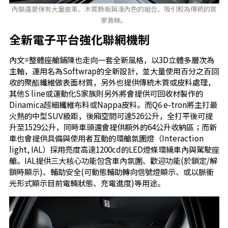
內裝還是保有大量皮革、木質飾板與淺內色的組合，吸引較為傳統的買
家青睞。
全新電子平台強化聯網機制
內文=整體座艙鋪陳也走向一套全新風格，以3D立體多層次為
主軸，運用名為Softwrap的全新設計，並大量使用百分之百回
收的聚酯纖維做表面材質，另外也提供傳統木質或皮料處理，
其他S line或運動化S家族則另外將會提供可回收材製作的
Dinamica超細纖維布料或Nappa皮料。而Q6 e-tron將主打最
火熱的中型SUV級距，後廂空間可達526公升，全打平後可提
升至1529公升，同時車頭還會提供額外的64公升收納區；而新
車也會提供具備與使用者互動的環艙氛圍燈（Interaction
light, IAL）採用亮度高達1200cd的LED燈條環繞車內與駕駛座
艙。IAL提供三大核心功能包含車內氛圍、歡迎功能(於鎖定/解
鎖時顯示)、輔助安全(可動態輔助轉向信號燈顯示、或以脈衝
光形式顯示目前電輛狀態、充電進度)等用途。