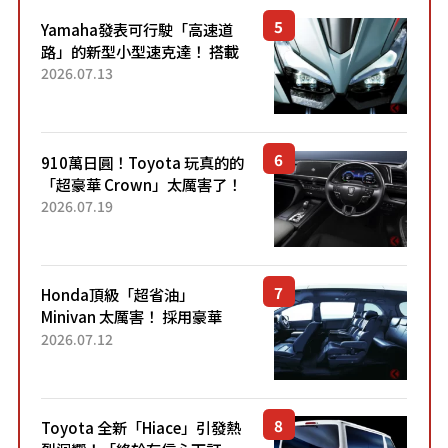
Yamaha發表可行駛「高速道
路」的新型小型速克達！ 搭載
能享受超強勁「渦輪感」的動
2026.07.13
力系統！ 採用與高階「Super
Sport」車款相同的...
910萬日圓！Toyota 玩真的的
「超豪華 Crown」太厲害了！
採用由「匠人技藝」打造的
2026.07.19
「專屬車色」與運動化「底盤
設定」！還配備專屬豪華...
Honda頂級「超省油」
Minivan 太厲害！ 採用豪華
「真皮座椅」與專屬「黑色內
2026.07.12
裝」！ 每公升可跑約20公里，
兼具優異節能表現與舒適
「三...
Toyota 全新「Hiace」引發熱