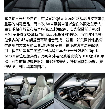
當然從早先的預告後，可以看出Q6 e-tron將成為品牌接下來最
重要的純電產品，而本次IAA車展新車僅以全白外觀造型示人，
主要重點在於公布新車座艙設計與配置，首先駕駛前方Audi
MMI 全景顯示螢幕採用曲面設計與OLED技術，由11.9吋的數
位儀表與14.5吋觸控螢幕所組合而成，並且一如集團其他品牌
在副駕前方設有第三具10.9吋顯示幕，預期這應會是選配項
目，但三組螢幕完美整合出品牌在早先便十分強調的Digital
Stage 數位座艙舞台。另可額外選配擴增實境的HUD抬頭顯示
器，可於前擋玻璃投射出清晰影像畫面，提供駕駛如速度、交
通號誌、輔助與導航圖示。