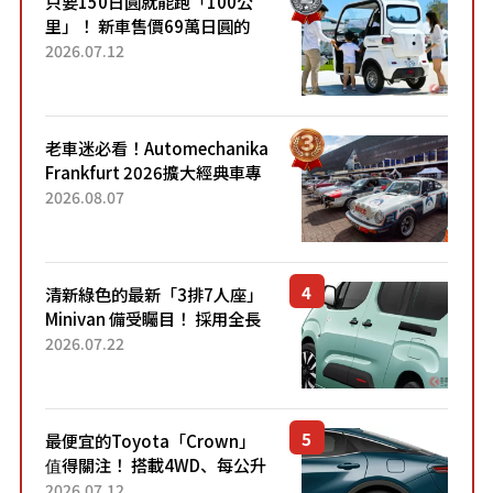
只要150日圓就能跑「100公
里」！ 新車售價69萬日圓的
「3人座」Trike大受歡迎！ 順
2026.07.12
應時代需求，究竟為何能迅速
熱賣？
老車迷必看！Automechanika
Frankfurt 2026擴大經典車專
區 1954年珍稀古董車現場修復
2026.08.07
清新綠色的最新「3排7人座」
Minivan 備受矚目！ 採用全長
4.7公尺剛剛好的車身尺寸與
2026.07.22
「滑門」設計！ 還推出467萬
元日圓起的5人座版...
最便宜的Toyota「Crown」
值得關注！ 搭載4WD、每公升
22.4公里低油耗表現超亮眼！
2026.07.12