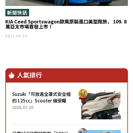
新聞快訊
KIA Ceed Sportswagon歐風原裝進口美型跑旅， 109. 8
萬亞太市場首發上市！
2021-09-15
人氣排行
Suzuki「可放進全罩式安全帽
的 125cc」Scooter 備受矚
目！採用全新流線設計與各項
2026.07.20
升級，騎乘更加舒適！已陸續
開始出口的新款「B...