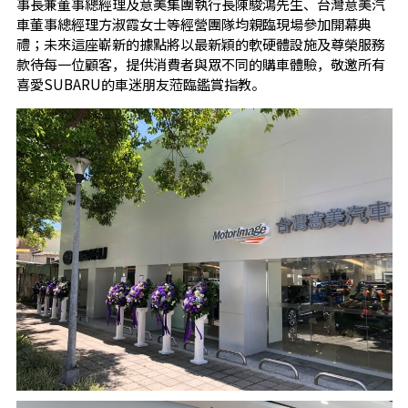
事長兼董事總經理及意美集團執行長陳駿鴻先生、台灣意美汽
車董事總經理方淑霞女士等經營團隊均親臨現場參加開幕典
禮；未來這座嶄新的據點將以最新穎的軟硬體設施及尊榮服務
款待每一位顧客，提供消費者與眾不同的購車體驗，敬邀所有
喜愛SUBARU的車迷朋友蒞臨鑑賞指教。