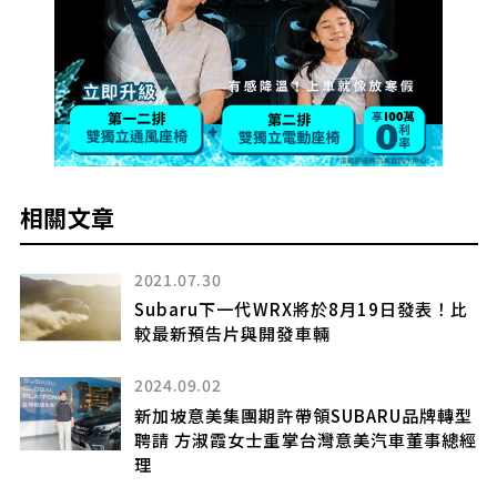
相關文章
0
2026.06.10
u下一代WRX將於8月19日發表！比
SUBARU自家開
告片與開發車輛
Wagon」引發
有望導入日本，「
將回歸！這款
2
crossover
集團期許帶領SUBARU品牌轉型
時代前面的名
淑霞女士重掌台灣意美汽車董事總經
2025.11.30