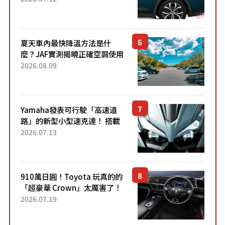
配備豐富、超越售價水準，堪
稱高CP值代表的「...
夏天車內最快降溫方法是什
麼？JAF實測揭曉正確空調使用
方式
2026.08.09
Yamaha發表可行駛「高速道
路」的新型小型速克達！ 搭載
能享受超強勁「渦輪感」的動
2026.07.13
力系統！ 採用與高階「Super
Sport」車款相同的...
910萬日圓！Toyota 玩真的的
「超豪華 Crown」太厲害了！
採用由「匠人技藝」打造的
2026.07.19
「專屬車色」與運動化「底盤
設定」！還配備專屬豪華...