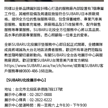
同樣以全新品牌識別設計精心打造的服務廠內部設置有
7個專屬
工作位，其維修設備及周邊設施皆符合SUBARU日本原廠規
格，提供全方位的售後服務項目，包含保養維修、專業汽車美
容服務、電動車充電樁、原廠精品及STI改裝零件、配件銷售
服務等專業服務，SUBARU北投全方位服務中心將以高品質、
高水準的原廠專業服務，悉心照顧每一位車主的愛車。
全新SUBARU北投展示暨服務中心即日起正式開幕，全體團隊
成員將竭誠為大台北地區消費者服務，歡迎所有車迷們蒞臨指
教並隨時關切最新動向。有關SUBARU全台各地展示中心與服
務廠資訊，歡迎瀏覽SUBARU台灣意美汽車官方網站
https://www.SUBARU.asia/tw/zh/home/
或致電SUBARU客
戶服務專線0800-486-168洽詢。
【
SUBARU
北投展示中心】
地址：台北市北投區承德路7段137號
展示中心專線：02-2827-0888
展示中心傳真：02-2822-6222
展示中心營運時間：周一至周六 上午8:30 ~ 下午9:00