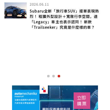
來看看Suba
1
高性能水平對臥
u全新「旅行車SUV」接單表現熱
米，尺寸「恰
外型設計＋寬敞行李空間，連
有的FR車型「
cy」車主也表示認同！ 新款
應？
seeker」究竟是什麼樣的車？
2025.11.15
全長3.4m！S
車」大反響！
搭載「3排座椅
了！」幾乎是
泊的「Domin