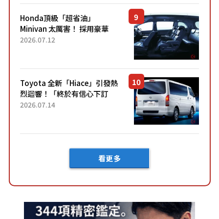
Honda頂級「超省油」
Minivan 太厲害！ 採用豪華
「真皮座椅」與專屬「黑色內
2026.07.12
裝」！ 每公升可跑約20公里，
兼具優異節能表現與舒適
「三...
Toyota 全新「Hiace」引發熱
烈迴響！「終於有信心下訂
了！」「哪個等級交車最
2026.07.14
快？」討論不斷！但下訂後竟
然還要等「超過半年」才能交
車？...
看更多