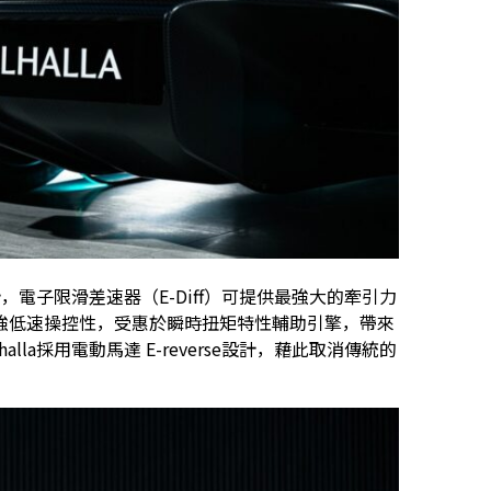
電子限滑差速器（E-Diff）可提供最強大的牽引力
強低速操控性，受惠於瞬時扭矩特性輔助引擎，帶來
la採用電動馬達 E-reverse設計，藉此取消傳統的