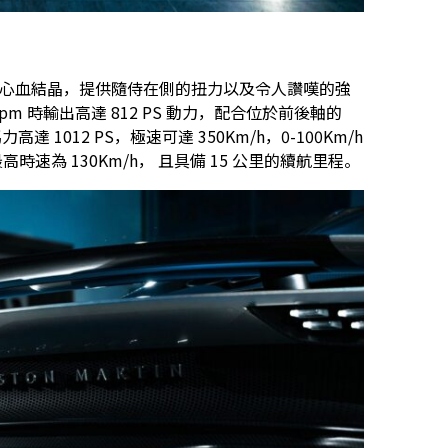
隊合作之心血結晶，提供隨侍在側的扭力以及令人讚嘆的強
0rpm 時輸出高達 812 PS 動力，配合位於前後軸的
高達 1012 PS，極速可達 350Km/h，0-100Km/h
最高時速為 130Km/h， 且具備 15 公里的續航里程。