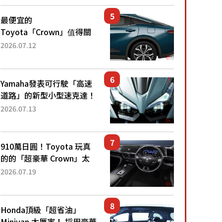
還推出467萬元日圓起的5
人座版...
最便宜的
Toyota「Crown」值得關
注！ 搭載4WD、每公升
2026.07.12
22.4公里低油耗表現超亮
眼！ 配備豐富、超越售價
水準，堪稱高CP值代表的
Yamaha發表可行駛「高速
「...
道路」的新型小型速克達！
搭載能享受超強勁「渦輪
2026.07.13
感」的動力系統！ 採用與
高階「Super Sport」車款
相同的...
910萬日圓！Toyota 玩真
的的「超豪華 Crown」太
厲害了！採用由「匠人技
2026.07.19
藝」打造的「專屬車色」與
運動化「底盤設定」！還配
備專屬豪華...
Honda頂級「超省油」
Minivan 太厲害！ 採用豪華