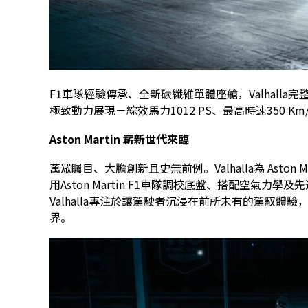
F1車隊經驗傳承、全新碳纖維單體座艙，Valhalla
極致動力展現
－綜效馬力1012 PS、最高時速350 Km/
Aston Martin
嶄新世代來臨
萬眾矚目、大膽創新且史無前例。Valhalla為 Asto
用Aston Martin F1車隊調校底盤、搭配空氣
Valhalla專注於讓駕駛者沉浸在前所未有的駕馭
界。