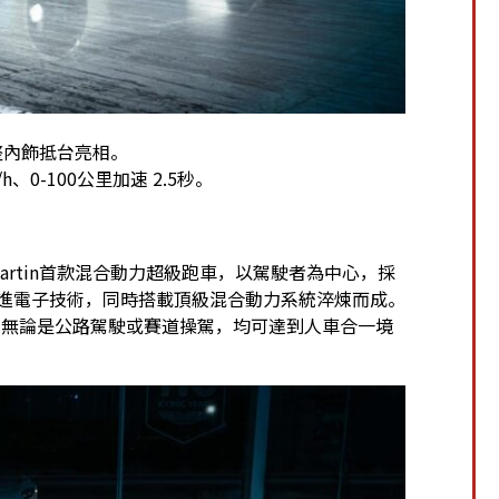
完整內飾抵台亮相。
h、0-100公里加速 2.5秒。
n Martin首款混合動力超級跑車，以駕駛者為中心，採
力學及先進電子技術，同時搭載頂級混合動力系統淬煉而成。
體驗，無論是公路駕駛或賽道操駕，均可達到人車合一境