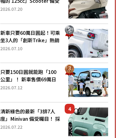
帽的 125cc」Scooter 備受
矚目！採用全新流線設計與
2026.07.20
各項升級，騎乘更加舒適！
已陸續開始出口的新款
「B...
新車只要60萬日圓起！可乘
坐3人的「創新Trike」熱銷
大賣成為人氣車款！「養車
2026.07.10
成本真的超便宜！」「150
日圓就能跑100公里」「小
朋友坐得...
只要150日圓就能跑「100
公里」！ 新車售價69萬日
圓的「3人座」Trike大受歡
2026.07.12
迎！ 順應時代需求，究竟
為何能迅速熱賣？
清新綠色的最新「3排7人
座」Minivan 備受矚目！ 採
用全長4.7公尺剛剛好的車
2026.07.22
身尺寸與「滑門」設計！