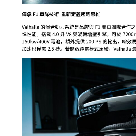
傳承
F1
車隊
技術
重新定義超跑思維
Valhalla 的混合動力系統是品牌與 F1 賽車團
悍性能。搭載 4.0 升 V8 雙渦輪增壓引擎，可於 720
150kw/400V 電池，額外提供 200 PS 的輸出，綜效馬力
加速也僅需 2.5 秒。若開啟純電模式駕駛，Valhalla 