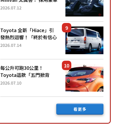
「真皮座椅」與專屬「黑色
2026.07.12
內裝」！ 每公升可跑約20
公里，兼具優異節能表現與
舒適「三...
Toyota 全新「Hiace」引
發熱烈迴響！「終於有信心
下訂了！」「哪個等級交車
2026.07.14
最快？」討論不斷！但下訂
後竟然還要等「超過半年」
才能交車？...
每公升可跑30公里！
Toyota這款「五門掀背
車」真的很厲害！ 擁有全
2026.07.10
長4.3公尺的「剛剛好車身
尺寸」，配備全面升級！
採Hybrid專屬設...
看更多