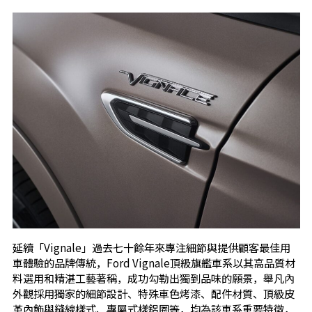
延續「Vignale」過去七十餘年來專注細節與提供顧客最佳用
車體驗的品牌傳統，Ford Vignale頂級旗艦車系以其高品質材
料選用和精湛工藝著稱，成功勾勒出獨到品味的願景，舉凡內
外觀採用獨家的細節設計、特殊車色烤漆、配件材質、頂級皮
革內飾與縫線樣式、專屬式樣鋁圈等，均為該車系重要特徵，