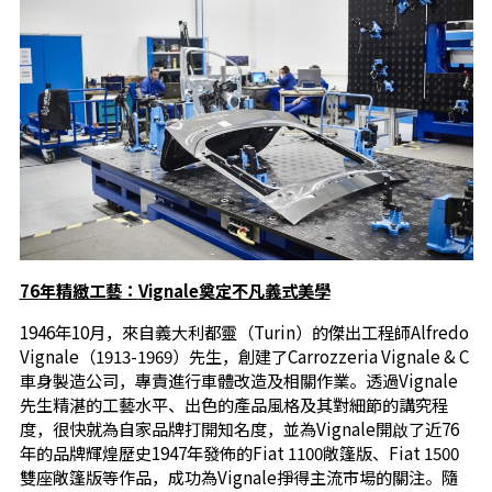
76
年精緻工藝：
Vignale
奠定不凡義式美學
1946年10月，來自義大利都靈（Turin）的傑出工程師Alfredo
Vignale（1913-1969）先生，創建了Carrozzeria Vignale & C
車身製造公司，專責進行車體改造及相關作業。透過Vignale
先生精湛的工藝水平、出色的產品風格及其對細節的講究程
度，很快就為自家品牌打開知名度，並為Vignale開啟了近76
年的品牌輝煌歷史1947年發佈的Fiat 1100敞篷版、Fiat 1500
雙座敞篷版等作品，成功為Vignale掙得主流市場的關注。隨