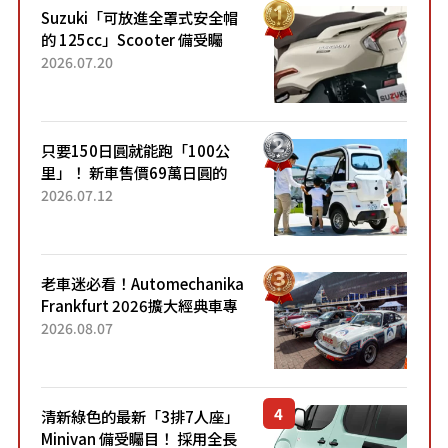
Suzuki「可放進全罩式安全帽
的 125cc」Scooter 備受矚
目！採用全新流線設計與各項
2026.07.20
升級，騎乘更加舒適！已陸續
開始出口的新款「B...
只要150日圓就能跑「100公
里」！ 新車售價69萬日圓的
「3人座」Trike大受歡迎！ 順
2026.07.12
應時代需求，究竟為何能迅速
熱賣？
老車迷必看！Automechanika
Frankfurt 2026擴大經典車專
區 1954年珍稀古董車現場修復
2026.08.07
清新綠色的最新「3排7人座」
Minivan 備受矚目！ 採用全長