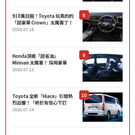
Sport」車款相同的...
910萬日圓！Toyota 玩真的的
「超豪華 Crown」太厲害了！
採用由「匠人技藝」打造的
2026.07.19
「專屬車色」與運動化「底盤
設定」！還配備專屬豪華...
Honda頂級「超省油」
Minivan 太厲害！ 採用豪華
「真皮座椅」與專屬「黑色內
2026.07.12
裝」！ 每公升可跑約20公里，
兼具優異節能表現與舒適
「三...
Toyota 全新「Hiace」引發熱
烈迴響！「終於有信心下訂
了！」「哪個等級交車最
2026.07.14
快？」討論不斷！但下訂後竟
然還要等「超過半年」才能交
車？...