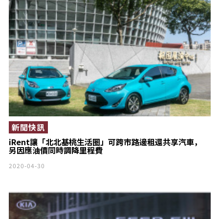
新聞快訊
iRent讓「北北基桃生活圈」可跨市路邊租還共享汽車，
另因應油價同時調降里程費
2020-04-30