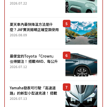
4.7公尺剛剛好的車身尺寸與
2026.07.22
「滑門」設計！ 還推出467萬
元日圓起的5人座版...
夏天車內最快降溫方法是什
麼？JAF實測揭曉正確空調使用
方式
2026.08.09
最便宜的Toyota「Crown」
值得關注！ 搭載4WD、每公升
22.4公里低油耗表現超亮眼！
2026.07.12
配備豐富、超越售價水準，堪
稱高CP值代表的「...
Yamaha發表可行駛「高速道
路」的新型小型速克達！ 搭載
能享受超強勁「渦輪感」的動
2026.07.13
力系統！ 採用與高階「Super