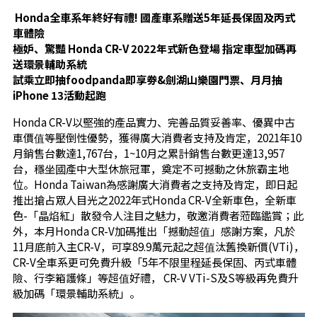
Honda
全車系年終好有禮
!
國產車系贈送
5
年延長保固及丙式
車體險
極妒、驚豔
Honda CR-V 2022
年式新色登場
指定車型加碼再
送環景輔助系統
試乘立即抽
foodpanda
即享劵
&
劍湖山樂園門票、月月抽
iPhone 13
活動起跑
Honda CR-V以堅強的產品實力、完善品質妥善率、優異中古
車價值等壓倒性優勢，獲得廣大消費者支持及肯定，2021年10
月銷售台數達1,767台，1~10月之累計銷售台數更達13,957
台，穩坐國產中大型休旅冠軍，奠定不可撼動之休旅霸主地
位。Honda Taiwan為感謝廣大消費者之支持及肯定，即日起
推出搶占眾人目光之2022年式Honda CR-V全新車色，全新車
色-「晶焰紅」散發令人注目之魅力，敬邀消費者蒞臨鑑賞；此
外，本月Honda CR-V加碼推出「撼動超值」感謝方案，凡於
11月底前入主CR-V，可享89.9萬元起之超值汰舊換新價(VTi)，
CR-V全車系更可免費升級「5年不限里程延長保固、丙式車體
險、行李箱護條」等超值好禮， CR-V VTi-S及S等級再免費升
級加碼「環景輔助系統」。