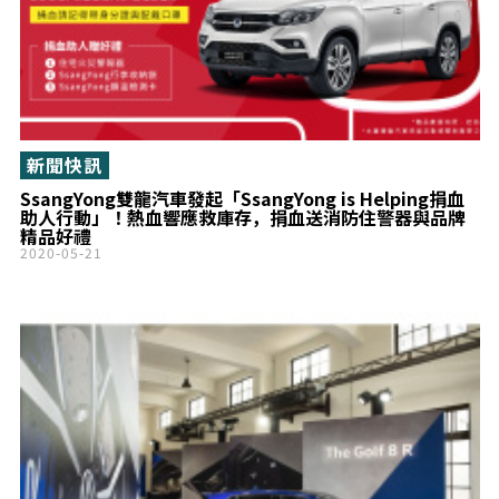
新聞快訊
SsangYong雙龍汽車發起「SsangYong is Helping捐血
助人行動」！熱血響應救庫存，捐血送消防住警器與品牌
精品好禮
2020-05-21