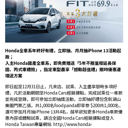
Honda
全車系年終好有禮，立即抽、月月抽
iPhone 13
活動起
跑；
入主
Honda
國產全車系，即免費贈送「
5
年不限里程延長保
固、丙式車體險」，指定車型盡享「撼動超值禮」限時優惠連
環送方案
即日起至12月31日止，凡來店、試乘、入主盡享限時多項好
禮，凡於活動期間至Honda Cars經銷據點，完成試乘任一車款
並完成登錄，即可參加立即抽獎活動，立即抽好禮包含劍湖山
樂園門票乙張，共1,000名foodpanda即享劵 $200共1,000名，
還可參加月月抽
iPhone 13共4名，越早欲知更多Honda車款優
惠內容或體驗試乘，請洽全國Honda Cars經銷據點或登入
Honda Taiwan專屬網站 http://www.honda-