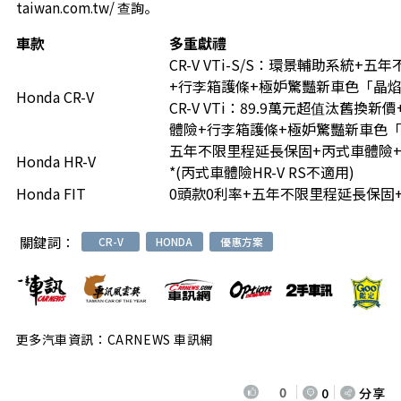
taiwan.com.tw/ 查詢。
車款
多重獻禮
CR-V VTi-S/S：環景輔助系統+
+行李箱護條+極妒驚豔新車色「晶
Honda CR-V
CR-V VTi：89.9萬元超值汰舊
體險+行李箱護條+極妒驚豔新車色
五年不限里程延長保固+丙式車體險
Honda HR-V
*(丙式車體險HR-V RS不適用)
Honda FIT
0頭款0利率+五年不限里程延長保固
關鍵詞：
CR-V
HONDA
優惠方案
更多汽車資訊：CARNEWS 車訊網
0
0
分享