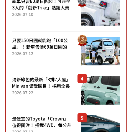
新車只要60萬日圓起！可乘坐
3人的「創新Trike」熱銷大賣
成為人氣車款！「養車成本真
2026.07.10
的超便宜！」「150日圓就能
跑100公里」「小朋友坐得...
只要150日圓就能跑「100公
里」！ 新車售價69萬日圓的
「3人座」Trike大受歡迎！ 順
2026.07.12
應時代需求，究竟為何能迅速
熱賣？
清新綠色的最新「3排7人座」
Minivan 備受矚目！ 採用全長
4.7公尺剛剛好的車身尺寸與
2026.07.22
「滑門」設計！ 還推出467萬
元日圓起的5人座版...
最便宜的Toyota「Crown」
值得關注！ 搭載4WD、每公升
22.4公里低油耗表現超亮眼！
2026.07.12