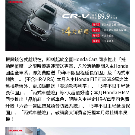
振興錢包就趁現在，即刻起於全國Honda Cars 同步推出「撼
動超值禮」之限時優惠連環送專案，凡於活動期間入主Honda
國產全車系，即免費贈送「5年不限里程延長保固」及「丙式車
體險」。 (不含HR-V RS) 本月入主Honda FIT可享69.9萬之汰
舊換新價外，更加碼贈送「零頭款零利率」、「5年不限里程延
長保固」、「丙式車體險」等3大超值好禮；本月Honda HR-V
同步推出「晶焰紅」全新車色，限時入主指定HR-V車型可免費
升級「六合一盲區智慧語音防護系統」、「5年不限里程延長保
固」、「丙式車體險」，敬請廣大消費者把握本月最佳購車良
機！