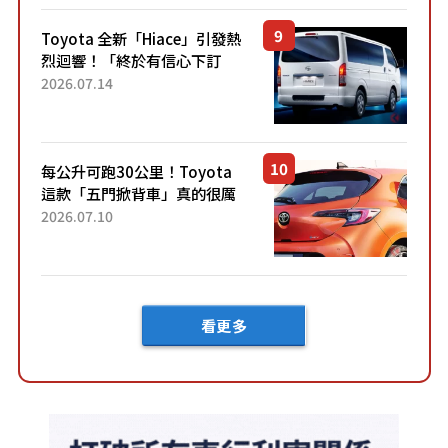
「三...
Toyota 全新「Hiace」引發熱
烈迴響！「終於有信心下訂
了！」「哪個等級交車最
2026.07.14
快？」討論不斷！但下訂後竟
然還要等「超過半年」才能交
車？...
每公升可跑30公里！Toyota
這款「五門掀背車」真的很厲
害！ 擁有全長4.3公尺的「剛剛
2026.07.10
好車身尺寸」，配備全面升
級！ 採Hybrid專屬設...
看更多