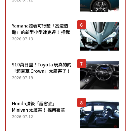
配備豐富、超越售價水準，堪
稱高CP值代表的「...
Yamaha發表可行駛「高速道
路」的新型小型速克達！ 搭載
能享受超強勁「渦輪感」的動
2026.07.13
力系統！ 採用與高階「Super
Sport」車款相同的...
910萬日圓！Toyota 玩真的的
「超豪華 Crown」太厲害了！
採用由「匠人技藝」打造的
2026.07.19
「專屬車色」與運動化「底盤
設定」！還配備專屬豪華...
Honda頂級「超省油」
Minivan 太厲害！ 採用豪華
「真皮座椅」與專屬「黑色內
2026.07.12
裝」！ 每公升可跑約20公里，
兼具優異節能表現與舒適