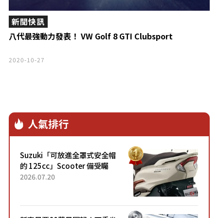
新聞快訊
八代最強動力發表！ VW Golf 8 GTI Clubsport
2020-10-27
人氣排行
Suzuki「可放進全罩式安全帽
的 125cc」Scooter 備受矚
目！採用全新流線設計與各項
2026.07.20
升級，騎乘更加舒適！已陸續
開始出口的新款「B...