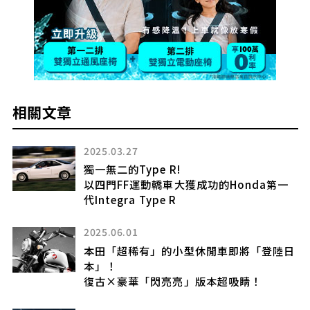
相關文章
2025.03.27
獨一無二的Type R!
擎
以四門FF運動轎車大獲成功的Honda第一
入
代Integra Type R
」
2025.06.01
本田「超稀有」的小型休閒車即將「登陸日
本」！
復古×豪華「閃亮亮」版本超吸睛！
8