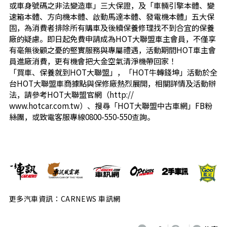
或車身號碼之非法變造車」三大保證，及「車輛引擎本體、變
速箱本體、方向機本體、啟動馬達本體、發電機本體」五大保
固，為消費者排除所有購車及後續保養修理找不到合宜的保養
廠的疑慮。即日起免費申請成為HOT大聯盟車主會員，不僅享
有毫無後顧之憂的堅實服務與專屬禮遇，活動期間HOT車主會
員進廠消費，更有機會把大金空氣清淨機帶回家！
「買車、保養就到HOT大聯盟」，「HOT牛轉錢坤」活動於全
台HOT大聯盟車商據點與保修廠熱烈展開，相關詳情及活動辦
法，請參考HOT大聯盟官網（http://
www.hotcar.com.tw）、搜尋「HOT大聯盟中古車網」FB粉
絲團，或致電客服專線0800-550-550查詢。
更多汽車資訊：CARNEWS 車訊網