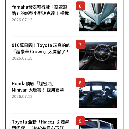
Yamaha發表可行駛「高速道
路」的新型小型速克達！ 搭載
能享受超強勁「渦輪感」的動
2026.07.13
力系統！ 採用與高階「Super
Sport」車款相同的...
910萬日圓！Toyota 玩真的的
「超豪華 Crown」太厲害了！
採用由「匠人技藝」打造的
2026.07.19
「專屬車色」與運動化「底盤
設定」！還配備專屬豪華...
Honda頂級「超省油」
Minivan 太厲害！ 採用豪華
「真皮座椅」與專屬「黑色內
2026.07.12
裝」！ 每公升可跑約20公里，
兼具優異節能表現與舒適
「三...
Toyota 全新「Hiace」引發熱
烈迴響！「終於有信心下訂