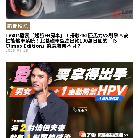
新聞快訊
Lexus發表「超強FR房車」！搭載481匹馬力V8引擎×高
性能煞車系統！比基礎車型高出約100萬日圓的「IS
Climax Edition」究竟有何不同？
2025-07-26