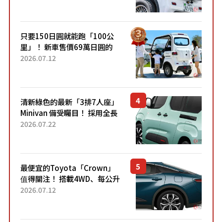
的超便宜！」「150日圓就能
跑100公里」「小朋友坐得...
只要150日圓就能跑「100公
里」！ 新車售價69萬日圓的
「3人座」Trike大受歡迎！ 順
2026.07.12
應時代需求，究竟為何能迅速
熱賣？
清新綠色的最新「3排7人座」
Minivan 備受矚目！ 採用全長
4.7公尺剛剛好的車身尺寸與
2026.07.22
「滑門」設計！ 還推出467萬
元日圓起的5人座版...
最便宜的Toyota「Crown」
值得關注！ 搭載4WD、每公升
22.4公里低油耗表現超亮眼！
2026.07.12
配備豐富、超越售價水準，堪
稱高CP值代表的「...