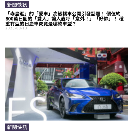
新聞快訊
「寺島進」的「愛車」高級轎車公開引發話題！ 價值約
800萬日圓的「愛人」讓人直呼「意外！」「好帥」！ 穩
重有型的日產車究竟是哪款車型？
2025-08-13
新聞快訊