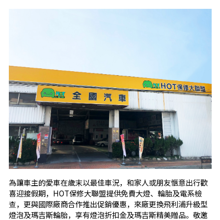
為讓車主的愛車在歲末以最佳車況，和家人或朋友愜意出行歡
喜迎接假期，HOT保修大聯盟提供免費大燈、輪胎及電系檢
查，更與國際廠商合作推出促銷優惠，來廠更換飛利浦升級型
燈泡及瑪吉斯輪胎，享有燈泡折扣金及瑪吉斯精美贈品。敬邀