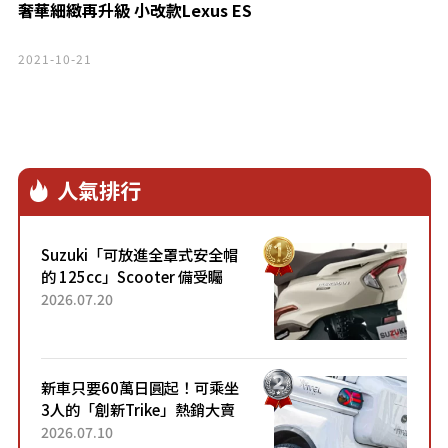
奢華細緻再升級 小改款Lexus ES
2021-10-21
人氣排行
Suzuki「可放進全罩式安全帽
的 125cc」Scooter 備受矚
目！採用全新流線設計與各項
2026.07.20
升級，騎乘更加舒適！已陸續
開始出口的新款「B...
新車只要60萬日圓起！可乘坐
3人的「創新Trike」熱銷大賣
成為人氣車款！「養車成本真
2026.07.10