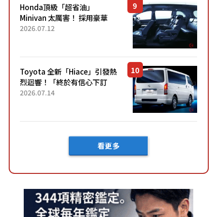
Honda頂級「超省油」
Minivan 太厲害！ 採用豪華
「真皮座椅」與專屬「黑色內
2026.07.12
裝」！ 每公升可跑約20公里，
兼具優異節能表現與舒適
「三...
Toyota 全新「Hiace」引發熱
烈迴響！「終於有信心下訂
了！」「哪個等級交車最
2026.07.14
快？」討論不斷！但下訂後竟
然還要等「超過半年」才能交
車？...
看更多