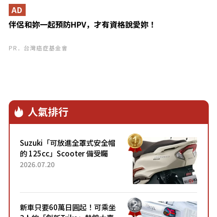
AD
伴侶和妳一起預防HPV，才有資格說愛妳！
PR．台灣癌症基金會
人氣排行
Suzuki「可放進全罩式安全帽
的 125cc」Scooter 備受矚
目！採用全新流線設計與各項
2026.07.20
升級，騎乘更加舒適！已陸續
開始出口的新款「B...
新車只要60萬日圓起！可乘坐