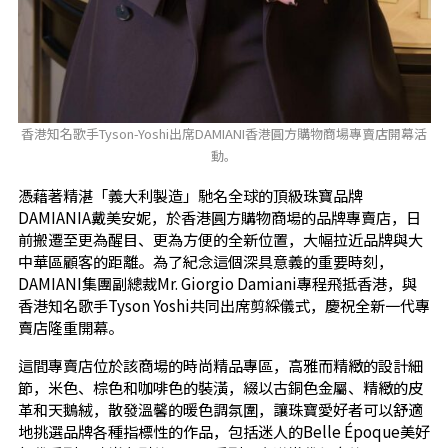
香港知名歌手Tyson-Yoshi出席DAMIANI香港圓方購物商場專賣店開幕活
動。
憑藉著精湛「義大利製造」馳名全球的頂級珠寶品牌
DAMIANIA戴美安妮，於香港圓方購物商場的品牌專賣店，日
前搬遷至更為醒目、更為方便的全新位置，大幅拉近品牌與大
中華區顧客的距離。為了紀念這個深具意義的重要時刻，
DAMIANI集團副總裁Mr. Giorgio Damiani專程飛抵香港，與
香港知名歌手Tyson Yoshi共同出席剪綵儀式，慶祝全新一代專
賣店隆重開幕。
這間專賣店位於該商場的時尚精品專區，高雅而精緻的設計細
節，米色、棕色和咖啡色的裝潢，綴以古銅色金屬、精緻的皮
革和天鵝絨，散發溫馨的暖色調氛圍，讓珠寶愛好者可以舒適
地挑選品牌各種指標性的作品，包括迷人的Belle Époque美好