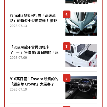
稱高CP值代表的「...
Yamaha發表可行駛「高速道
路」的新型小型速克達！ 搭載
能享受超強勁「渦輪感」的動
2026.07.13
力系統！ 採用與高階「Super
Sport」車款相同的...
「以後可能不會再開輕卡
了……」售價 88 萬日圓的「超
迷你輕型貨車」引發兩極評
2026.07.09
價！「150 日圓就能跑 100 公
里！」「免驗車真的太棒
了！...
910萬日圓！Toyota 玩真的的
「超豪華 Crown」太厲害了！
採用由「匠人技藝」打造的
2026.07.19
「專屬車色」與運動化「底盤
設定」！還配備專屬豪華...