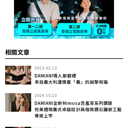
相關文章
2023.02.13
DAMIANI情人節獻禮
戀
來自義大利濃情蜜「義」的誠摯祝福
2024.10.23
璨開
DAMIANI全新Mimosa含羞草系列鑽錶
完美體現義式卓越設計與極致鑽石鑲嵌工藝
十
尊榮上市