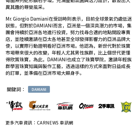
甸園系列蛇形鑽石手環，充滿靈動氛圍與活力設計，散發出大
異其趣的尊榮風采。
Mr. Giorgio Damiani在受訪時則表示，目前全球景氣仍處低迷
狀態，但對於DAMIANI而言，亞洲是一個深具潛力的市場，集
團會持續於亞洲各地進行投資，努力找尋合適的地點開設專賣
店，並陸續邀請在亞太各地甚至全球發揮影響力的亞洲品牌大
使，以實際行動證明看好亞洲市場。他認為，新世代對於珠寶
市場帶來很大的改變，年輕人尤其男性族群，比上個世代更懂
得欣賞珠寶，為此，DAMIANI也成立了珠寶學院，邀請年輕族
群學習珠寶知識與製作工藝，透過這樣的方式來面對日益成長
的訂單，並準備在亞洲市場大顯身手。
關鍵詞：
DAMIANI
更多汽車資訊：CARNEWS 車訊網