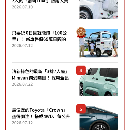
3人的「創新Trike」熱銷大賣
成為人氣車款！「養車成本真
2026.07.10
的超便宜！」「150日圓就能
跑100公里」「小朋友坐得...
只要150日圓就能跑「100公
里」！ 新車售價69萬日圓的
「3人座」Trike大受歡迎！ 順
2026.07.12
應時代需求，究竟為何能迅速
熱賣？
清新綠色的最新「3排7人座」
Minivan 備受矚目！ 採用全長
4.7公尺剛剛好的車身尺寸與
2026.07.22
「滑門」設計！ 還推出467萬
元日圓起的5人座版...
最便宜的Toyota「Crown」
值得關注！ 搭載4WD、每公升
22.4公里低油耗表現超亮眼！
2026.07.12
配備豐富、超越售價水準，堪