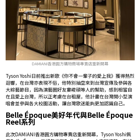
DAMIANI香港圓方購物商場專賣店重新開幕
Tyson Yoshi日前推出新歌《你不會一輩子的愛上我》獲得熱烈
迴響，在台灣亦表現不俗，他特別抽空來到台灣宣傳及參與各
大綜藝節目，因為演藝圈好友婁峻碩等人的幫助，感到相當自
在且愛上台灣，所以正考慮在台租屋，他計畫在台灣開小型演
唱會並參與各大校園活動，讓台灣歌迷能夠更加認識自己。
Belle
É
poque
美好年代與
Belle
É
poque
Reel
系列
此次DAMIANI香港圓方購物專賣店重新開幕，Tyson Yoshi佩