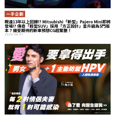
一手企劃
睽違13年以上回歸!? Mitsubishi「新型」Pajero Mini即將
登場!? 傳奇「輕型SUV」採用「方正設計」並升級為5門版
本？備受期待的新車預想CG超驚艷！
2026-08-07