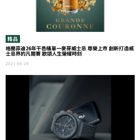
精品
格蘭菲迪26年干邑桶單一麥芽威士忌 尊榮上市 創新打造威
士忌界的凡爾賽 歌頌人生榮耀時刻
2021-06-29