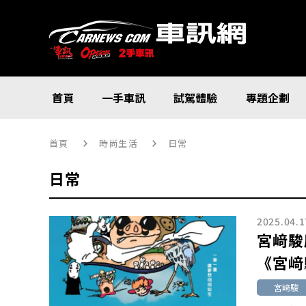
首頁
一手車訊
試駕體驗
專題企劃
首頁
時尚生活
日常
日常
2025.04.1
宮﨑
《宮﨑
宮﨑駿