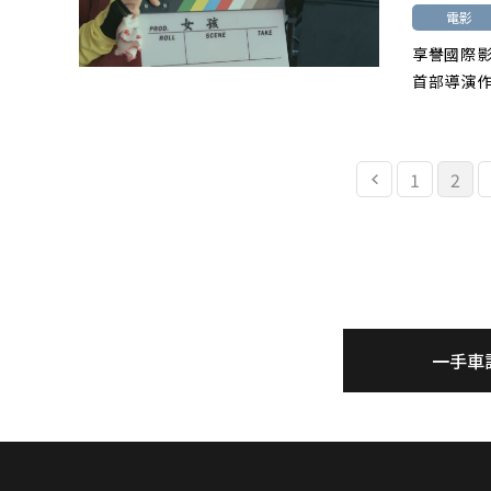
電影
享譽國際
首部導演作
1
2
一手車