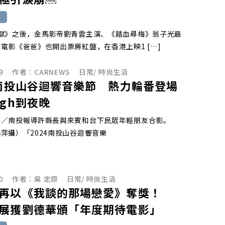
地獄》之後，金馬影帝劉青雲主演、《踏血尋梅》翁子光最
電影《爸爸》也開出票房紅盤，在香港上映1 […]
9
作者：
CARNEWS
日常
/
時尚生活
4南投山谷迴響音樂節 熱力輪番登場
igh到夜晚
萍／南投報導許縣長與來賓和台下民眾年輕朋友合影。
萍攝）「2024南投山谷迴響音樂
0
作者：
吳 定原
日常
/
時尚生活
再以《我談的那場戀愛》奪獎！
展獲劉德華頒「年度期待電影」