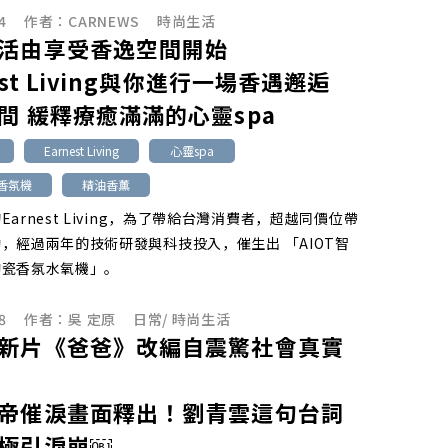
4
作者：
CARNEWS
時尚生活
活由享受香逸空間開始
est Living與你進行一場香遇邂逅
間 緩釋療癒滿滿的心靈spa
Earnest Living
心靈spa
香氛機
精油香薰
arnest Living，為了帶給台灣消費者，超越同價位帶
，經過兩年的技術研發與科技投入，催生出 「AIOT智
陶瓷香氛水氧機」。
8
作者：
吳 定原
日常
/
時尚生活
新片《爸爸》改編自震驚社會真實
帝催淚畫面釋出！劉青雲這句台詞
極引淚崩￼