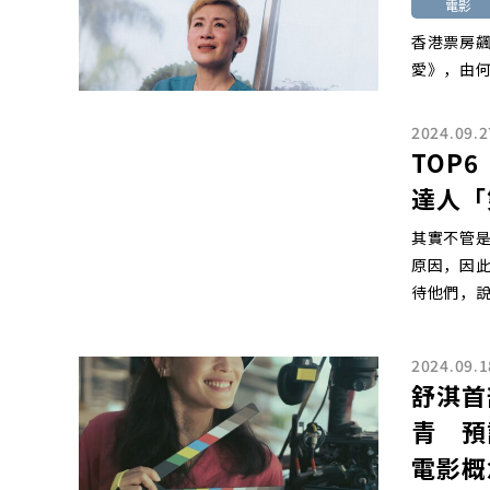
電影
香港票房飆
愛》，由何
2024.09.2
TOP
達人「
其實不管
原因，因
待他們，
2024.09.1
舒淇首
青 預
電影概