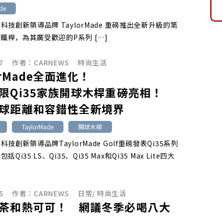
de
科技創新領導品牌 TaylorMade 重磅推出全新升級的第
90鐵桿，為其廣受歡迎的P系列 […]
7
作者：
CARNEWS
時尚生活
orMade全面進化！
限Qi35家族開球木桿重磅亮相！
球距離和容錯性全新境界
TaylorMade
開球木桿
技創新領導品牌TaylorMade Golf重磅發表Qi35系列
Qi35 LS、Qi35、Qi35 Max和Qi35 Max Lite四大
5
作者：
CARNEWS
日常
/
時尚生活
茶和熱可可！ 網議冬季必喝八大