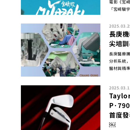
電影《宮﨑駿的
「宮﨑駿宇
2025.03.2
長庚機
尖培訓
長庚醫療
分析系統，
醫材與精
2025.03.1
Tay
P·79
首度發
￼