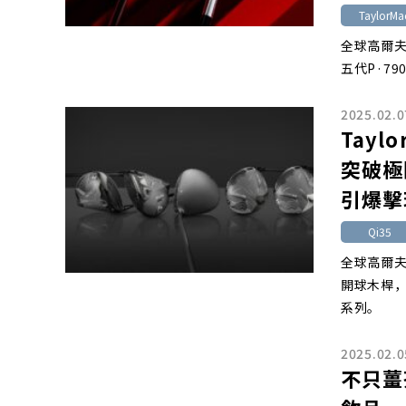
TaylorMa
全球高爾夫
五代P·7
2025.02.0
Tayl
突破極
引爆擊
Qi35
全球高爾夫科
開球木桿，包括
系列。
2025.02.0
不只薑