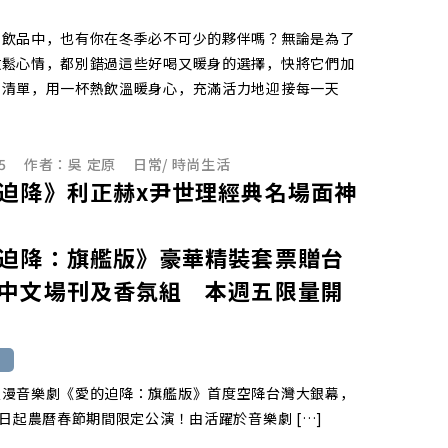
身飲品中，也有你在冬季必不可少的夥伴嗎？無論是為了
放鬆心情，都別錯過這些好喝又暖身的選擇，快將它們加
季清單，用一杯熱飲溫暖身心，充滿活力地迎接每一天
5
作者：
吳 定原
日常
/
時尚生活
迫降》利正赫x尹世理經典名場面神
迫降：旗艦版》豪華精裝套票贈台
中文場刊及香氛組 本週五限量開
浪漫音樂劇《愛的迫降：旗艦版》首度空降台灣大銀幕，
5日起農曆春節期間限定公演！由活躍於音樂劇 […]