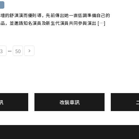
影壇的舒淇演而優則導，先前傳出她一直低調準備自己的
品，並邀請知名演員及新生代演員共同參與演出 […]
...
3
50
訊
改裝車訊