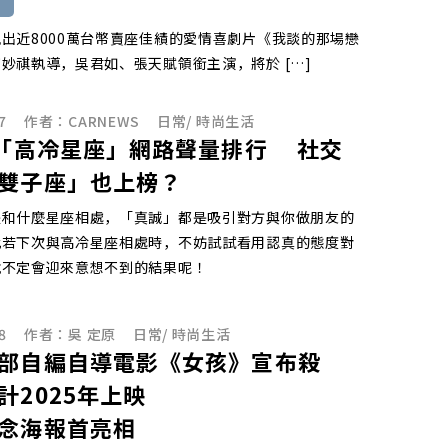
出近8000萬台幣賣座佳績的愛情喜劇片《我談的那場戀
妙祺執導，吳君如、張天賦領銜主演，將於 […]
7
作者：
CARNEWS
日常
/
時尚生活
6「高冷星座」網路聲量排行 社交
雙子座」也上榜？
是和什麼星座相處，「真誠」都是吸引對方與你做朋友的
此若下次與高冷星座相處時，不妨試試看用認真的態度對
說不定會迎來意想不到的結果呢！
8
作者：
吳 定原
日常
/
時尚生活
部自編自導電影《女孩》宣布殺
計2025年上映
念海報首亮相