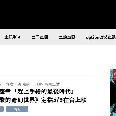
車訊影音
二手車訊
二輪車訊
option改裝車
7
作者：
吳 定原
日常
/
時尚生活
駿慶幸「趕上手繪的最後時代」
駿的奇幻世界》定檔5/9在台上映
電影