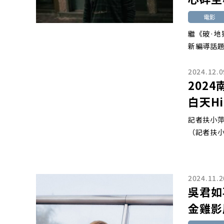
電影
繼《破·
新編導話題
2024.12.0
202
白天H
記者扶小
（記者扶小
2024.11.2
吳君如
金雞影