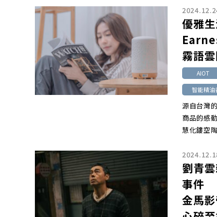
2024.12.2
優雅生
Earn
霧語雲
AIOT
智能精油
源自台灣的E
商品的感動
慧化鏤空
2024.12.1
劉青雲
事件
金馬影
心碎至