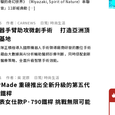
奇幻世界》（Miyazaki, Spirit of Nature）串聯
宙」11部經典動 […]
5
作者：
CARNEWS
日常
/
時尚生活
器手臂助攻微創手術 打造亞洲頂
基地
團隊正積極導入國際機器人手術領導廠商研發的數位手術
藉由大數據與AI分析輔助醫師診療判斷，同時搭配創新
準醫療策略，全面升級智慧手術效能。
1
作者：
吳 定原
日常
/
時尚生活
lorMade 重磅推出全新升級的第五代
0鐵桿
表女仕款P·790鐵桿 挑戰無限可能