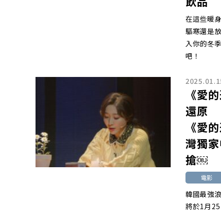
飲品
在這些暖
驅寒還是
入你的冬
吧！
2025.01.1
《愛的
還原
《愛的
灣獨家
搶￼
電影
韓國最強
將於1月2