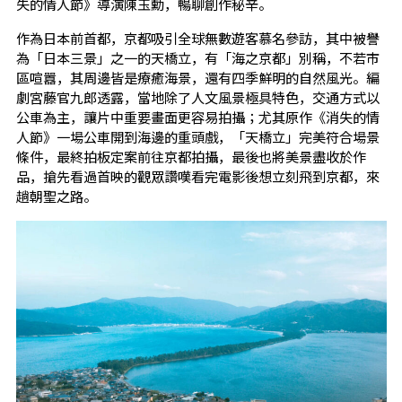
失的情人節》導演陳玉勳，暢聊創作秘辛。
作為日本前首都，京都吸引全球無數遊客慕名參訪，其中被譽
為「日本三景」之一的天橋立，有「海之京都」別稱，不若市
區喧囂，其周邊皆是療癒海景，還有四季鮮明的自然風光。編
劇宮藤官九郎透露，當地除了人文風景極具特色，交通方式以
公車為主，讓片中重要畫面更容易拍攝；尤其原作《消失的情
人節》一場公車開到海邊的重頭戲，「天橋立」完美符合場景
條件，最終拍板定案前往京都拍攝，最後也將美景盡收於作
品，搶先看過首映的觀眾讚嘆看完電影後想立刻飛到京都，來
趟朝聖之路。