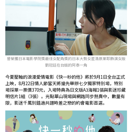
曾榮獲日本電影學院獎最佳女配角獎的日本大勢女星清原果耶飾演女版
劉冠廷在台版的阿泰一角
今夏壓軸的浪漫愛情電影《快一秒的他》將於9月1日全台正式
上映，8月22日情人節當天將搶先舉辦七夕獨家特別場，特別
場採單一票價370元，入場特典為日文版A3海報1張與影迷珍藏
明信片1組（3張）。光點華山現場與網路同步熱賣中，數量有
限，影迷千萬別錯過共譜時差之戀的約會電影首選。