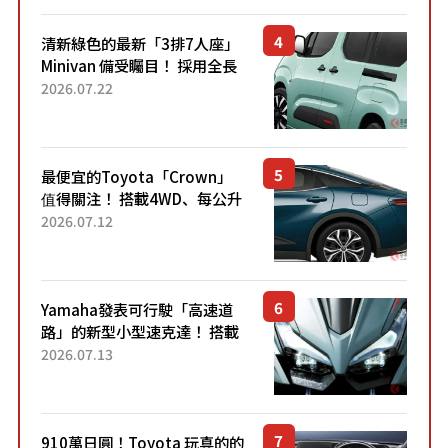
清新綠色的最新「3排7人座」
Minivan 備受矚目！ 採用全長
4.7公尺剛剛好的車身尺寸與
2026.07.22
「滑門」設計！ 還推出467萬
元日圓起的5人座版...
最便宜的Toyota「Crown」
值得關注！ 搭載4WD、每公升
22.4公里低油耗表現超亮眼！
2026.07.12
配備豐富、超越售價水準，堪
稱高CP值代表的「...
Yamaha發表可行駛「高速道
路」的新型小型速克達！ 搭載
能享受超強勁「渦輪感」的動
2026.07.13
力系統！ 採用與高階「Super
Sport」車款相同的...
910萬日圓！Toyota 玩真的的