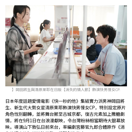
】岡田將生與清原果耶在日版【消失的情人節】飾演快男慢女CP.
日本年度話題愛情電影《快一秒的他》集結實力派男神岡田將
生、新生代大勢女星清原果耶飾演快男慢女CP，特別設定原片
角色性別翻轉，並將舞台搬至古城京都，復古元素加上撒糖劇
情，將在9月1日在台浪漫獻映，令台灣粉絲相當期待大銀幕放
映。導演山下敦弘日前來台，率編劇宮藤官九郎合體原作《消