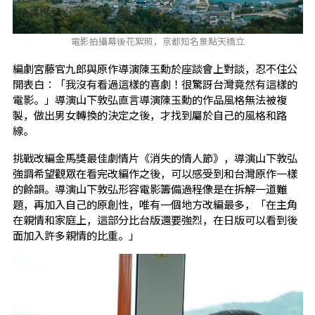
電影拍攝幕後花絮照，京都知名景點天橋立
編劇宮藤官九郎與原作導演陳玉勳於座談會上對談，忍不住公
開表白：「我沒有看過這樣的喜劇！很驚訝台灣竟然有這樣的
電影。」導演山下敦弘直言導演陳玉勳的作品風格無法被複
製，做出男女轉換的決定之後，才找到屬於自己的風格和路
線。
挑戰改編金馬獎最佳劇情片《消失的情人節》，導演山下敦弘
強調希望觀眾在看完改編作之後，可以感受到和台灣原作一樣
的餘韻。導演山下敦弘形容電影籌備過程像是在拆解一道難
題，再加入自己的原創性，唯有一個地方改編最多，「在主角
在親情和家庭上，這部分比台版還要強烈，在日版可以看到後
面加入許多親情的比重。」