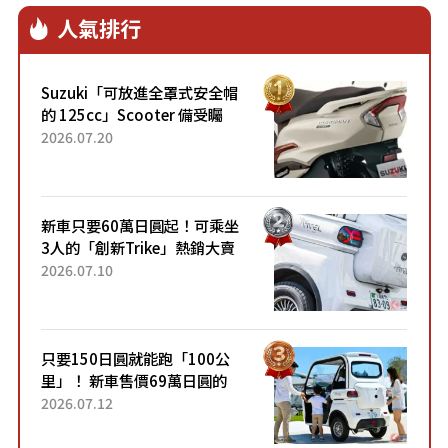
人氣排行
Suzuki「可放進全罩式安全帽
的 125cc」Scooter 備受矚
目！採用全新流線設計與各項
2026.07.20
升級，騎乘更加舒適！已陸續
開始出口的新款「B...
新車只要60萬日圓起！可乘坐
3人的「創新Trike」熱銷大賣
成為人氣車款！「養車成本真
2026.07.10
的超便宜！」「150日圓就能
跑100公里」「小朋友坐得...
只要150日圓就能跑「100公
里」！ 新車售價69萬日圓的
「3人座」Trike大受歡迎！ 順
2026.07.12
應時代需求，究竟為何能迅速
熱賣？