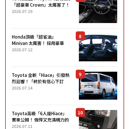
「超豪華 Crown」太厲害了！
採用由「匠人技藝」打造的
2026.07.19
「專屬車色」與運動化「底盤
設定」！還配備專屬豪華...
Honda頂級「超省油」
Minivan 太厲害！ 採用豪華
「真皮座椅」與專屬「黑色內
2026.07.12
裝」！ 每公升可跑約20公里，
兼具優異節能表現與舒適
「三...
Toyota 全新「Hiace」引發熱
烈迴響！「終於有信心下訂
了！」「哪個等級交車最
2026.07.14
快？」討論不斷！但下訂後竟
然還要等「超過半年」才能交
車？...
Toyota高級「6人座Hiace」
實車公開！ 強悍又充滿魄力的
「全黑設計」搭配特別「豪華
2026.07.11