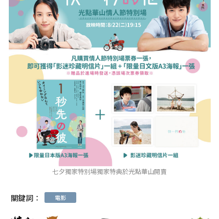
七夕獨家特別場獨家特典於光點華山開賣
關鍵詞：
電影