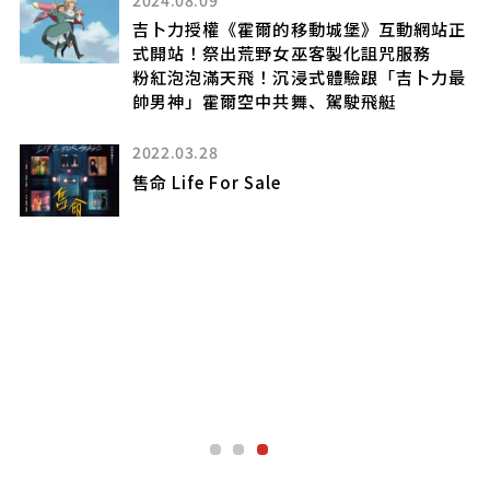
吉卜力授權《霍爾的移動城堡》互動網站正
式開站！祭出荒野女巫客製化詛咒服務
聯
粉紅泡泡滿天飛！沉浸式體驗跟「吉卜力最
帥男神」霍爾空中共舞、駕駛飛艇
2022.03.28
」
售命 Life For Sale