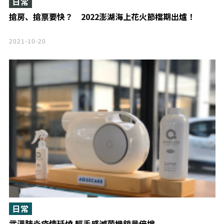
日常
搶房、搶票要快？ 2022澎湖海上花火節檔期出爐！
2021-10-20
日常
武漢肺炎疫情延燒 輕手感滅菌機銷量倍增