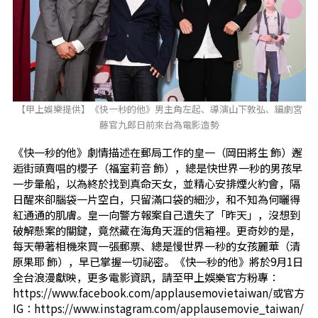
【甲上娛樂提供】《快一秒的他》男主角左起、導演山下敦弘、編劇宮
藤官九郎日前來台為電影造勢
《快一秒的他》劇情描述在郵局工作的皇一（岡田將生 飾）邂
逅街頭賣唱的櫻子（福室莉音 飾），總是快世界一秒的男孩早
一步暈船，以為終於找到真命天女，並精心安排煙火約會，隔
日醒來卻腦袋一片空白，只留滿口袋的細沙，和不知為何曬得
紅通通的肌膚。皇一向警方報案自己遺失了「昨天」，沒想到
破解懸案的關鍵，竟然藏在海角天涯的信箱裡。更奇妙的是，
每天帶著相機來買一張郵票、總是慢世界一秒的女孩麗華（清
原果耶 飾），早已掌握一切祕密。《快一秒的他》將於9月1日
全台浪漫獻映，更多電影資訊，請至甲上娛樂官方粉專：
https://www.facebook.com/applausemovietaiwan/
或官方
IG：
https://www.instagram.com/applausemovie_taiwan/