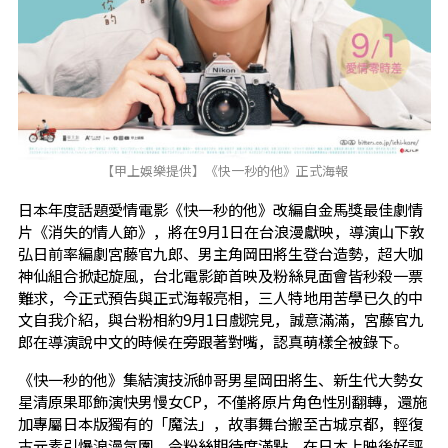
【甲上娛樂提供】《快一秒的他》正式海報
日本年度話題愛情電影《快一秒的他》改編自金馬獎最佳劇情
片《消失的情人節》，將在9月1日在台浪漫獻映，導演山下敦
弘日前率編劇宮藤官九郎、男主角岡田將生登台造勢，超大咖
神仙組合掀起旋風，台北電影節首映及粉絲見面會皆秒殺一票
難求，今正式預告與正式海報亮相，三人特地用苦學已久的中
文自我介紹，與台粉相約9月1日戲院見，誠意滿滿，宮藤官九
郎在導演說中文的時候在旁跟著對嘴，認真萌樣全被錄下。
《快一秒的他》集結演技派帥哥男星岡田將生、新生代大勢女
星清原果耶飾演快男慢女CP，不僅將原片角色性別翻轉，還施
加專屬日本版獨有的「魔法」，故事舞台搬至古城京都，輕復
古元素引爆浪漫氛圍，令粉絲期待度滿點，在日本上映後好評