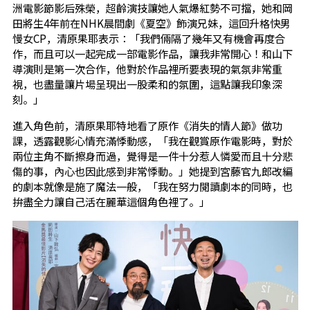
洲電影節影后殊榮，超齡演技讓她人氣爆紅勢不可擋，她和岡
田將生4年前在NHK晨間劇《夏空》飾演兄妹，這回升格快男
慢女CP，清原果耶表示：「我們倆隔了幾年又有機會再度合
作，而且可以一起完成一部電影作品，讓我非常開心！和山下
導演則是第一次合作，他對於作品裡所要表現的氣氛非常重
視，也盡量讓片場呈現出一股柔和的氛圍，這點讓我印象深
刻。」
進入角色前，清原果耶特地看了原作《消失的情人節》做功
課，透露觀影心情充滿悸動感，「我在觀賞原作電影時，對於
兩位主角不斷擦身而過，覺得是一件十分惹人憐愛而且十分悲
傷的事，內心也因此感到非常悸動。」她提到宮藤官九郎改編
的劇本就像是施了魔法一般，「我在努力閱讀劇本的同時，也
拚盡全力讓自己活在麗華這個角色裡了。」