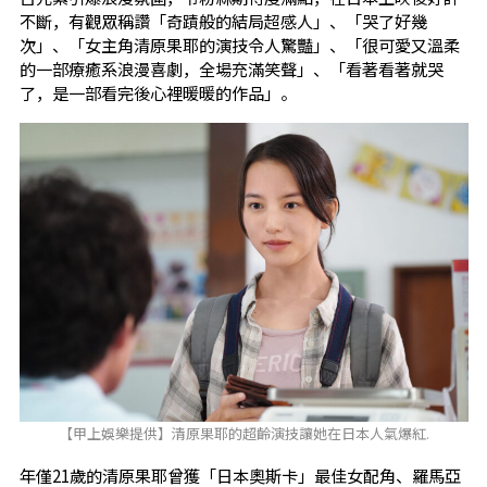
不斷，有觀眾稱讚「奇蹟般的結局超感人」、「哭了好幾
次」、「女主角清原果耶的演技令人驚豔」、「很可愛又溫柔
的一部療癒系浪漫喜劇，全場充滿笑聲」、「看著看著就哭
了，是一部看完後心裡暖暖的作品」。
【甲上娛樂提供】清原果耶的超齡演技讓她在日本人氣爆紅.
年僅21歲的清原果耶曾獲「日本奧斯卡」最佳女配角、羅馬亞