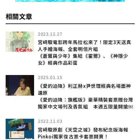
相關文章
2023.12.27
鐘
宮﨑駿電影跨年馬拉松來了！限定3天送真
人手繪海報、全套明信片組
自
《蒼鷺與少年》集結《霍爾》、《神隱少
女》經典作品彩蛋
2025.01.15
思
《愛的迫降》利正赫x尹世理經典名場面神
還原
《愛的迫降：旗艦版》豪華精裝套票贈台灣
獨家中文場刊及香氛組 本週五限量開搶￼
2022.11.03
宮﨑駿原創《天空之城》發布紀念版海報
Pinkoi獨家復古票卡套票開賣！