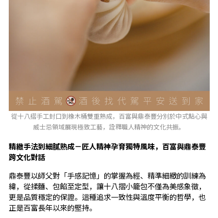
從十八摺手工封口到橡木桶雙重熟成，百富與鼎泰豐分別於中式點心與
威士忌領域展現極致工藝，詮釋職人精神的文化共振。
精緻手法到細膩熟成－匠人精神孕育獨特風味，百富與鼎泰豐
跨文化對話
鼎泰豐以師父對「手感記憶」的掌握為經、精準細緻的訓練為
緯，從揉麵、包餡至定型，讓十八摺小籠包不僅為美感象徵，
更是品質穩定的保證。這種追求一致性與溫度平衡的哲學，也
正是百富長年以來的堅持。