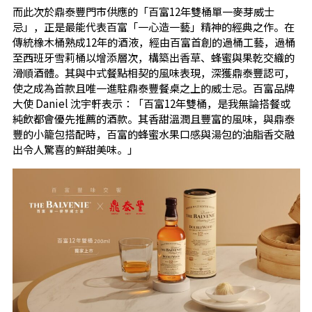
而此次於鼎泰豐門市供應的「百富12年雙桶單一麥芽威士
忌」，正是最能代表百富「一心造一藝」精神的經典之作。在
傳統橡木桶熟成12年的酒液，經由百富首創的過桶工藝，過桶
至西班牙雪莉桶以增添層次，構築出香草、蜂蜜與果乾交織的
滑順酒體。其與中式餐點相契的風味表現，深獲鼎泰豐認可，
使之成為首款且唯一進駐鼎泰豐餐桌之上的威士忌。百富品牌
大使 Daniel 沈宇軒表示：「百富12年雙桶，是我無論搭餐或
純飲都會優先推薦的酒款。其香甜溫潤且豐富的風味，與鼎泰
豐的小籠包搭配時，百富的蜂蜜水果口感與湯包的油脂香交融
出令人驚喜的鮮甜美味。」