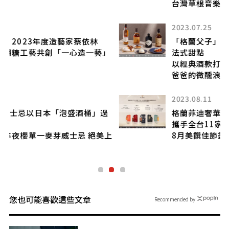
台灣草根音樂浪潮
2023.07.25
「格蘭父子」攜手「WUnique吳一無二」
」
法式甜點
以經典酒款打造父親節「男人系」甜點 專屬
爸爸的微醺浪漫
2023.08.11
格蘭菲迪奢華系列
攜手全台11家高檔餐廳推出品酩餐酒合作
上
8月美饌佳節盡享頂級餐酒饗宴！
您也可能喜歡這些文章
Recommended by