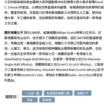
士忌的經典風味是由獲頒大英帝國勳章MBE的調酒大師大衛史都華David
C. Stewart所創造，以標誌性蜂蜜風味為基礎，每種酒款都有其獨特的風
味，豐富而順滑。百富致力於傳承蘇格蘭威士忌傳統五大工藝，堅持自
種大麥、手工鋪地發芽、並自聘銅匠和桶匠，造就百富成為單一麥芽威
士忌之最。
關於格蘭父子
西元1886年，威廉格蘭(William Grant)帶領九位兒女，於
蘇格蘭高地山谷中，徒手建立了格蘭菲迪酒廠，並於1887年的聖誕節當
天，蒸餾出第一滴格蘭菲迪威士忌。格蘭父子洋酒公司堅持最初的夢
想，以獨立、專注、追求極致的精神釀製出獲獎無數的知名品牌，包括
第一支推向全世界的單一麥芽威士忌－格蘭菲迪單一麥芽威士忌
(Glenfiddich Single Malt Whisky)，百富單一麥芽威士忌(The Balvenie
Single Malt Whisky)，格蘭調和威士忌(Grant’s Scotch Whisky)，三隻猴
子三重麥芽威士忌(Monkey Shoulder Blended Malt Scotch Whisky)及亨
利爵士琴酒(Hendrick’s Gin)、傑瑞水手蘭姆酒(Sailor Jerry Rum)等全系
列產品。
一心造一藝
有溫度的極緻工藝
格蘭父子
關鍵詞：
百富
鼎泰豐