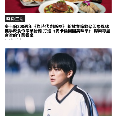
時尚生活
麥卡倫200週年《為時代 創新味》 綻放春節歡聚印象風味
攜手飲食作家葉怡蘭 打造《麥卡倫團圓美味學》 探索專屬
台灣的年菜餐桌
2024-12-18