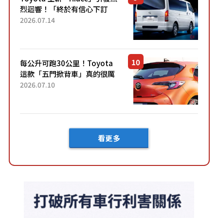
烈迴響！「終於有信心下訂
了！」「哪個等級交車最
2026.07.14
快？」討論不斷！但下訂後竟
然還要等「超過半年」才能交
車？...
每公升可跑30公里！Toyota
這款「五門掀背車」真的很厲
害！ 擁有全長4.3公尺的「剛剛
2026.07.10
好車身尺寸」，配備全面升
級！ 採Hybrid專屬設...
看更多