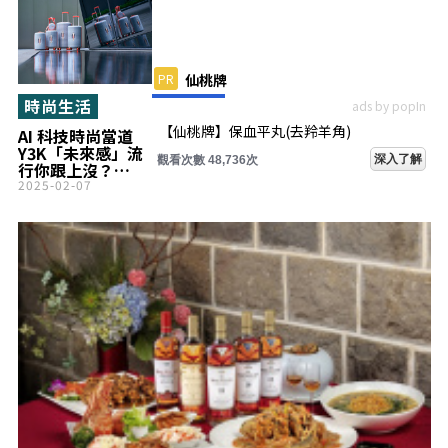
PR
仙桃牌
時尚生活
ads by popIn
【仙桃牌】保血平丸(去羚羊角)
AI 科技時尚當道
Y3K「未來感」流
深入了解
觀看次數 48,736次
行你跟上沒？
American
2025-02-07
Tourister 新一代
「ROLLIO」系列
閃耀登場 金屬炫光
閃爆時髦旅行！