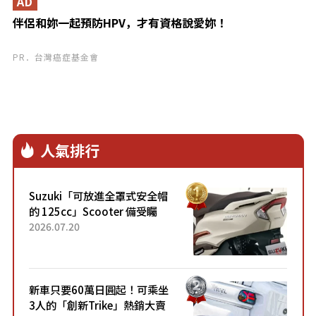
AD
伴侶和妳一起預防HPV，才有資格說愛妳！
PR．台灣癌症基金會
人氣排行
Suzuki「可放進全罩式安全帽
的 125cc」Scooter 備受矚
目！採用全新流線設計與各項
2026.07.20
升級，騎乘更加舒適！已陸續
開始出口的新款「B...
新車只要60萬日圓起！可乘坐
3人的「創新Trike」熱銷大賣