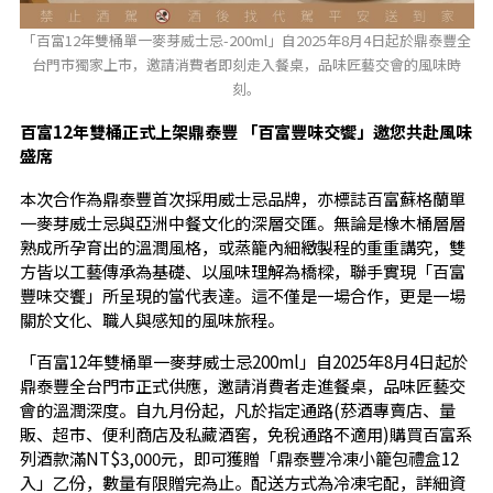
「百富12年雙桶單一麥芽威士忌-200ml」自2025年8月4日起於鼎泰豐全
台門市獨家上市，邀請消費者即刻走入餐桌，品味匠藝交會的風味時
刻。
百富
12
年雙桶正式上架鼎泰豐
「百富
豐
味交
饗
」邀您共赴風味
盛席
本次合作為鼎泰豐首次採用威士忌品牌，亦標誌百富蘇格蘭單
一麥芽威士忌與亞洲中餐文化的深層交匯。無論是橡木桶層層
熟成所孕育出的溫潤風格，或蒸籠內細緻製程的重重講究，雙
方皆以工藝傳承為基礎、以風味理解為橋樑，聯手實現「百富
豐味交饗」所呈現的當代表達。這不僅是一場合作，更是一場
關於文化、職人與感知的風味旅程。
「百富12年雙桶單一麥芽威士忌200ml」自2025年8月4日起於
鼎泰豐全台門市正式供應，邀請消費者走進餐桌，品味匠藝交
會的溫潤深度。自九月份起，凡於指定通路(菸酒專賣店、量
販、超市、便利商店及私藏酒窖，免稅通路不適用)購買百富系
列酒款滿NT$3,000元，即可獲贈「鼎泰豐冷凍小籠包禮盒12
入」乙份，數量有限贈完為止。配送方式為冷凍宅配，詳細資