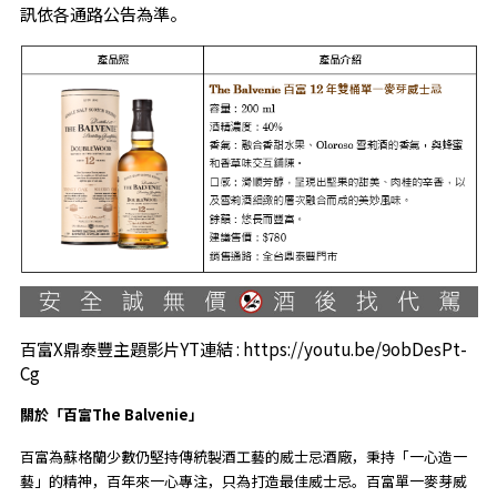
訊依各通路公告為準。
百富X鼎泰豐主題影片YT連結 :
https://youtu.be/9obDesPt-
Cg
關於「百富The Balvenie」
百富為蘇格蘭少數仍堅持傳統製酒工藝的威士忌酒廠，秉持「一心造一
藝」的精神，百年來一心專注，只為打造最佳威士忌。百富單一麥芽威