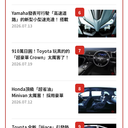
稱高CP值代表的「...
Yamaha發表可行駛「高速道
路」的新型小型速克達！ 搭載
能享受超強勁「渦輪感」的動
2026.07.13
力系統！ 採用與高階「Super
Sport」車款相同的...
910萬日圓！Toyota 玩真的的
「超豪華 Crown」太厲害了！
採用由「匠人技藝」打造的
2026.07.19
「專屬車色」與運動化「底盤
設定」！還配備專屬豪華...
Honda頂級「超省油」
Minivan 太厲害！ 採用豪華
「真皮座椅」與專屬「黑色內
2026.07.12
裝」！ 每公升可跑約20公里，
兼具優異節能表現與舒適
「三...
Toyota 全新「Hiace」引發熱