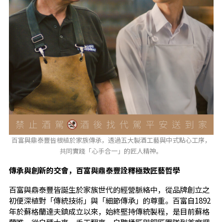
百富與鼎泰豐皆根植於家族傳承，透過五大製酒工藝與中式點心工序，
共同實踐「心手合一」的匠人精神。
傳承與創新的交會，百富與鼎泰豐詮釋極致匠藝哲學
百富與鼎泰豐皆誕生於家族世代的經營脈絡中，從品牌創立之
初便深植對「傳統技術」與「細節傳承」的尊重。百富自1892
年於蘇格蘭達夫鎮成立以來，始終堅持傳統製程，是目前蘇格
蘭唯一從自種大麥、手工翻麥、自聘桶匠與銅匠團隊到首席調