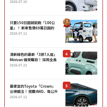
成為人氣車款！「養車成本真
2026.07.10
的超便宜！」「150日圓就能
跑100公里」「小朋友坐得...
只要150日圓就能跑「100公
里」！ 新車售價69萬日圓的
「3人座」Trike大受歡迎！ 順
2026.07.12
應時代需求，究竟為何能迅速
熱賣？
清新綠色的最新「3排7人座」
Minivan 備受矚目！ 採用全長
4.7公尺剛剛好的車身尺寸與
2026.07.22
「滑門」設計！ 還推出467萬
元日圓起的5人座版...
最便宜的Toyota「Crown」
值得關注！ 搭載4WD、每公升
22.4公里低油耗表現超亮眼！
2026.07.12
配備豐富、超越售價水準，堪