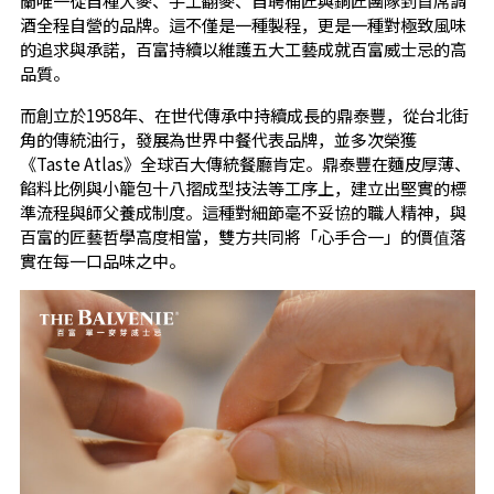
酒全程自營的品牌。這不僅是一種製程，更是一種對極致風味
的追求與承諾，百富持續以維護五大工藝成就百富威士忌的高
品質。
而創立於1958年、在世代傳承中持續成長的鼎泰豐，從台北街
角的傳統油行，發展為世界中餐代表品牌，並多次榮獲
《Taste Atlas》全球百大傳統餐廳肯定。鼎泰豐在麵皮厚薄、
餡料比例與小籠包十八摺成型技法等工序上，建立出堅實的標
準流程與師父養成制度。這種對細節毫不妥協的職人精神，與
百富的匠藝哲學高度相當，雙方共同將「心手合一」的價值落
實在每一口品味之中。