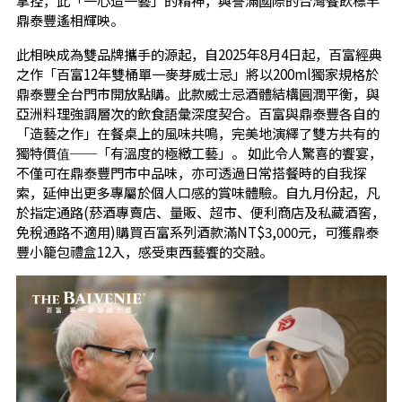
鼎泰豐遙相輝映。
此相映成為雙品牌攜手的源起，自2025年8月4日起，百富經典
之作「百富12年雙桶單一麥芽威士忌」將以200ml獨家規格於
鼎泰豐全台門市開放點購。此款威士忌酒體結構圓潤平衡，與
亞洲料理強調層次的飲食語彙深度契合。百富與鼎泰豐各自的
「造藝之作」在餐桌上的風味共鳴，完美地演繹了雙方共有的
獨特價值──「有溫度的極緻工藝」。 如此令人驚喜的饗宴，
不僅可在鼎泰豐門市中品味，亦可透過日常搭餐時的自我探
索，延伸出更多專屬於個人口感的賞味體驗。自九月份起，凡
於指定通路(菸酒專賣店、量販、超市、便利商店及私藏酒窖，
免稅通路不適用)購買百富系列酒款滿NT$3,000元，可獲鼎泰
豐小籠包禮盒12入，感受東西藝饗的交融。