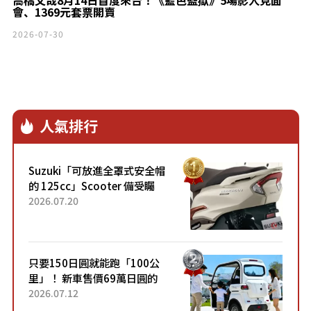
高橋文哉8月14日首度來台！《藍色監獄》5場影人見面
會、1369元套票開賣
2026-07-30
人氣排行
Suzuki「可放進全罩式安全帽
的 125cc」Scooter 備受矚
目！採用全新流線設計與各項
2026.07.20
升級，騎乘更加舒適！已陸續
開始出口的新款「B...
只要150日圓就能跑「100公
里」！ 新車售價69萬日圓的
「3人座」Trike大受歡迎！ 順
2026.07.12
應時代需求，究竟為何能迅速