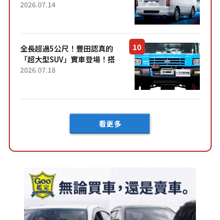
了！」「哪個等級交車最
2026.07.14
快？」討論不斷！但下訂後竟
然還要等「超過半年」才能交
車？...
全長超過5公尺！豐田認真的
「超大型SUV」實車登場！搭
載後輪也會轉向的「四輪轉
2026.07.18
向」系統！以宛如「軍用
車!?」般的硬派規格開發的
「Mega C...
看更多