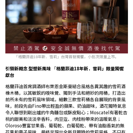
「格蘭菲迪18年新．雪莉」台灣首發獨饗，小批次限量上市。
引領新概念
型塑新風味
「
格蘭菲迪
18
年新．雪莉
」限量獨饗
獻台
格蘭菲迪首席調酒師布萊恩金斯曼結合風格各異其趣的雪莉酒
橡木桶，以其敏銳的嗅味覺、獨到手法和絕妙的用桶，打造出
前所未有的雪莉風味領域。細數三款雪莉桶各自展現的背景風
味，前段先由Fino帶出輕盈的蘋果、奶油甜味，酒花獨特氣息
令人聯想到剛出爐的牛角麵包或酥皮點心；Moscatel有著乾杏
桃的甜美和淡淡辛香料，肉豆蔻、肉桂粉帶來的溫暖氣息；
Oloroso豐富甘果香、葡萄乾、白葡萄乾、帶有油脂香氣的無
花果和棗子風味，最終呈現出全新且獨特的雪莉風格，不只有