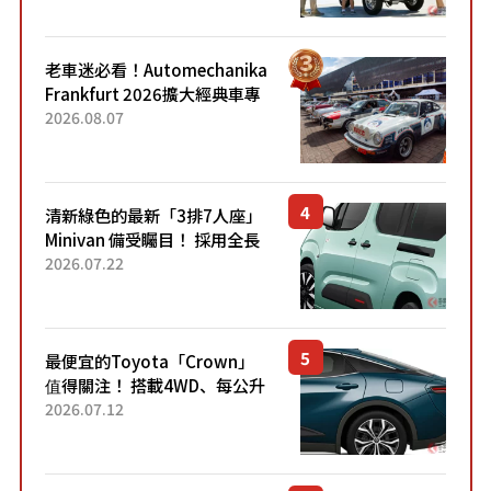
熱賣？
老車迷必看！Automechanika
Frankfurt 2026擴大經典車專
區 1954年珍稀古董車現場修復
2026.08.07
清新綠色的最新「3排7人座」
Minivan 備受矚目！ 採用全長
4.7公尺剛剛好的車身尺寸與
2026.07.22
「滑門」設計！ 還推出467萬
元日圓起的5人座版...
最便宜的Toyota「Crown」
值得關注！ 搭載4WD、每公升
22.4公里低油耗表現超亮眼！
2026.07.12
配備豐富、超越售價水準，堪
稱高CP值代表的「...