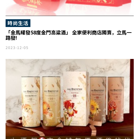
時尚生活
「金馬耀發58度金門高粱酒」 全家便利商店獨賣，立馬一
路發!
2023-12-05