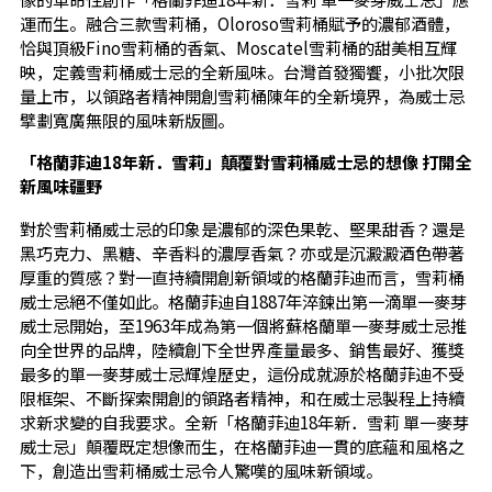
運而生。融合三款雪莉桶，Oloroso雪莉桶賦予的濃郁酒體，
恰與頂級Fino雪莉桶的香氣、Moscatel雪莉桶的甜美相互輝
映，定義雪莉桶威士忌的全新風味。台灣首發獨饗，小批次限
量上市，以領路者精神開創雪莉桶陳年的全新境界，為威士忌
擘劃寬廣無限的風味新版圖。
「格蘭菲迪18年新．雪莉」顛覆對雪莉桶威士忌的想像 打開全
新風味疆野
對於雪莉桶威士忌的印象是濃郁的深色果乾、堅果甜香？還是
黑巧克力、黑糖、辛香料的濃厚香氣？亦或是沉澱澱酒色帶著
厚重的質感？對一直持續開創新領域的格蘭菲迪而言，雪莉桶
威士忌絕不僅如此。格蘭菲迪自1887年淬鍊出第一滴單一麥芽
威士忌開始，至1963年成為第一個將蘇格蘭單一麥芽威士忌推
向全世界的品牌，陸續創下全世界產量最多、銷售最好、獲獎
最多的單一麥芽威士忌輝煌歷史，這份成就源於格蘭菲迪不受
限框架、不斷探索開創的領路者精神，和在威士忌製程上持續
求新求變的自我要求。全新「格蘭菲迪18年新．雪莉 單一麥芽
威士忌」顛覆既定想像而生，在格蘭菲迪一貫的底蘊和風格之
下，創造出雪莉桶威士忌令人驚嘆的風味新領域。