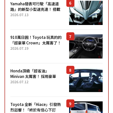
Yamaha發表可行駛「高速道
路」的新型小型速克達！ 搭載
能享受超強勁「渦輪感」的動
2026.07.13
力系統！ 採用與高階「Super
Sport」車款相同的...
910萬日圓！Toyota 玩真的的
「超豪華 Crown」太厲害了！
採用由「匠人技藝」打造的
2026.07.19
「專屬車色」與運動化「底盤
設定」！還配備專屬豪華...
Honda頂級「超省油」
Minivan 太厲害！ 採用豪華
「真皮座椅」與專屬「黑色內
2026.07.12
裝」！ 每公升可跑約20公里，
兼具優異節能表現與舒適
「三...
Toyota 全新「Hiace」引發熱
烈迴響！「終於有信心下訂