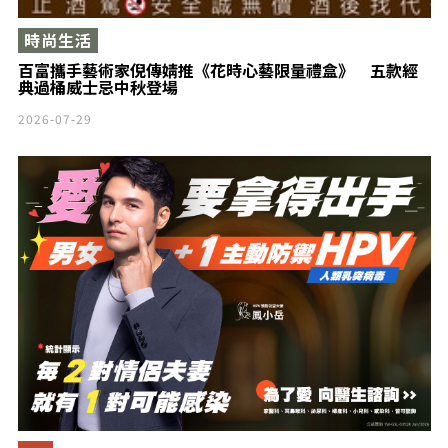
時尚生活
百富攜手藝術家倪傳婧推《花時心藝限量禮盒》 五款經
典過桶威士忌中秋登場
2026-07-29