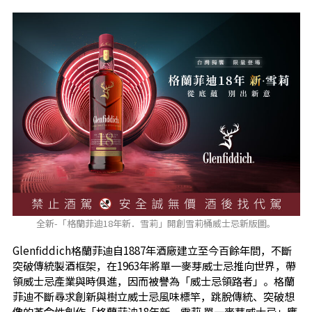
全新-「格蘭菲迪18年新．雪莉」開創雪莉桶威士忌新版圖。
Glenfiddich格蘭菲迪自1887年酒廠建立至今百餘年間，不斷
突破傳統製酒框架，在1963年將單一麥芽威士忌推向世界，帶
領威士忌產業與時俱進，因而被譽為「威士忌領路者」。格蘭
菲迪不斷尋求創新與樹立威士忌風味標竿，跳脫傳統、突破想
像的革命性創作「格蘭菲迪18年新．雪莉 單一麥芽威士忌」應