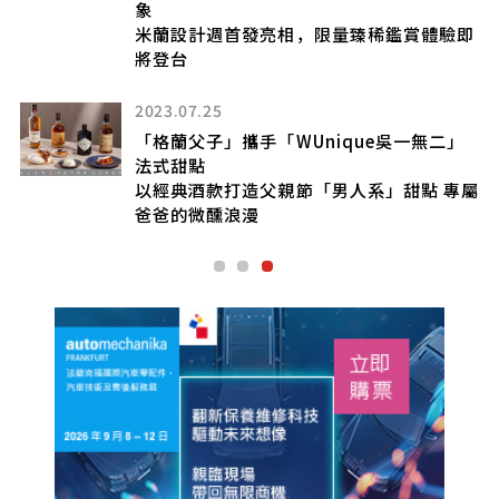
象
米蘭設計週首發亮相，限量臻稀鑑賞體驗即
蘭威
將登台
2023.07.25
「格蘭父子」攜手「WUnique吳一無二」
法式甜點
以經典酒款打造父親節「男人系」甜點 專屬
爸爸的微醺浪漫