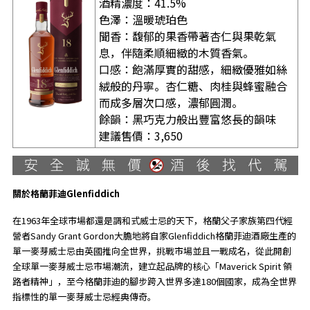
酒精濃度：41.5%
色澤：溫暖琥珀色
聞香：馥郁的果香帶著杏仁與果乾氣
息，伴隨柔順細緻的木質香氣。
口感：飽滿厚實的甜感，細緻優雅如絲
絨般的丹寧。杏仁糖、肉桂與蜂蜜融合
而成多層次口感，濃郁圓潤。
餘韻：黑巧克力般出豐富悠長的韻味
建議售價：3,650
關於格蘭菲迪
Glenfiddich
在1963年全球市場都還是調和式威士忌的天下，格蘭父子家族第四代經
營者Sandy Grant Gordon大膽地將自家Glenfiddich格蘭菲迪酒廠生產的
單一麥芽威士忌由英國推向全世界，挑戰市場並且一戰成名，從此開創
全球單一麥芽威士忌市場潮流，建立起品牌的核心「Maverick Spirit 領
路者精神」，至今格蘭菲迪的腳步跨入世界多達180個國家，成為全世界
指標性的單一麥芽威士忌經典傳奇。