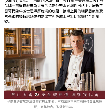
(James)表示。「格蘭菲迪18年新．雪莉 單一麥芽威士忌」在
品牌一貫堅持經典斯貝賽的清新芬芳水果調性風格上，展現了
雪莉桶陳年威士忌渾厚飽滿的底蘊，接續上揚的細緻香氣和驚
喜亮眼的獨特尾韻更勾勒出雪莉桶威士忌無比驚豔的全新風
貌。
格蘭菲迪首席調酒師布萊恩金斯曼，萃取三款不同雪莉桶各自風味特
點，完美融合，型塑新風味。