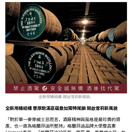
全新用桶結構-開啟雪莉新風貌。
全新用桶結構
豐厚飽滿底蘊疊加獨特尾韻
開啟雪莉新風貌
「對於單一麥芽威士忌而言，酒廠精神與風格是最珍貴的資
產，也一直為格蘭菲迪所堅持」格蘭菲迪品牌大使詹昌憲