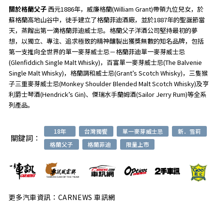
關於格蘭父子
西元1886年，威廉格蘭(William Grant)帶領九位兒女，於
蘇格蘭高地山谷中，徒手建立了格蘭菲迪酒廠，並於1887年的聖誕節當
天，蒸餾出第一滴格蘭菲迪威士忌。格蘭父子洋酒公司堅持最初的夢
想，以獨立、專注、追求極致的精神釀製出獲獎無數的知名品牌，包括
第一支推向全世界的單一麥芽威士忌－格蘭菲迪單一麥芽威士忌
(Glenfiddich Single Malt Whisky)，百富單一麥芽威士忌(The Balvenie
Single Malt Whisky)，格蘭調和威士忌(Grant’s Scotch Whisky)，三隻猴
子三重麥芽威士忌(Monkey Shoulder Blended Malt Scotch Whisky)及亨
利爵士琴酒(Hendrick’s Gin)、傑瑞水手蘭姆酒(Sailor Jerry Rum)等全系
列產品。
18年
台灣獨饗
單一麥芽威士忌
新．雪莉
關鍵詞：
格蘭父子
格蘭菲迪
限量上市
更多汽車資訊：CARNEWS 車訊網