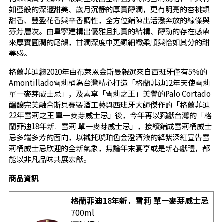
如蜜般的深邃甜美、歲月沉靜的厚實醇潤，更有明亮的杏桃類
甜香、豐盈花香與辛香調性，全方位鋪陳出活潑奔放的線條與
芬芳層次。由單寧建構出優雅且扎實的結構、醇勁的存在感帶
來厚實圓潤的尾韻，甘潤深度中更顯細緻柔順與恰如其分的甜
美感。
格蘭菲迪繼2020年由布萊恩金斯曼親選來自西班牙僅有5%的
Amontillado雪莉桶為台灣精心打造「格蘭菲迪12年天使雪莉
單一麥芽威士忌」，及素享「雪莉之王」美譽的Palo Cortado
醞釀完美融合斯貝賽製酒工藝與西班牙大師傑作的「格蘭菲迪
22年雪莉之王 單一麥芽威士忌」後，今年再以獨獻台灣的「格
蘭菲迪18年新．雪莉 單一麥芽威士忌」，接續鋪成雪莉桶威士
忌多端多芳的面向，以襯托琥珀色金澄酒液的絳紫深紅宣告雪
莉桶威士忌欣迎的全新氣象，無論年末宴享或是新春獻禮，都
能以非凡品味共展宏猷。
商品資訊
格蘭菲迪18年新．雪莉 單一麥芽威士忌
700ml