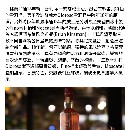
「格蘭菲迪18年新．雪莉 單一麥芽威士忌」融合三款各具特色
的雪莉桶，選用歐洲紅橡木Oloroso雪莉桶中陳年18年的原
酒，另外將陳年於波本桶18年的威士忌分別換至美國白橡木製
的Fino雪莉桶和Moscatel雪莉桶過桶，再予以調和。格蘭菲迪
首席調酒師布萊恩金斯曼(Brian Kinsman)：「我希望萃取三
款不同雪莉桶各自呈現的風味特點，將其完美融合，創造出這
款全新作品。18年新．雪莉以新穎、獨特的風味詮釋了格蘭菲
迪雪莉桶熟成風格，具有更顯著的活力和清新丹寧感。豐富的
層次逐漸綻放，呈現細緻、飽滿、平衡的體驗。」三款雪莉桶
Oloroso賦予濃郁厚實質感，Fino捎來輕盈與香氣，Moscatel
疊加甜感，各展特色，交融後相互輝映，展現出更卓越醉人風
采。