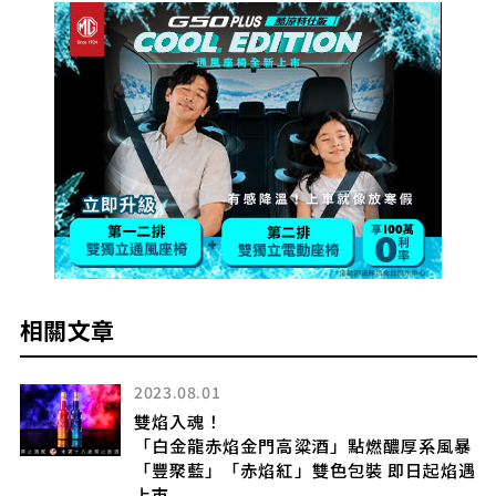
相關文章
2023.08.01
雙焰入魂！
版
「白金龍赤焰金門高粱酒」點燃醲厚系風暴
「豐聚藍」「赤焰紅」雙色包裝 即日起焰遇
上市