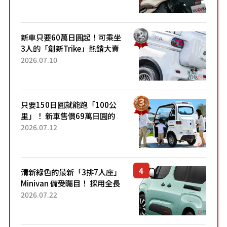
升級，騎乘更加舒適！已陸續
開始出口的新款「B...
新車只要60萬日圓起！可乘坐
3人的「創新Trike」熱銷大賣
成為人氣車款！「養車成本真
2026.07.10
的超便宜！」「150日圓就能
跑100公里」「小朋友坐得...
只要150日圓就能跑「100公
里」！ 新車售價69萬日圓的
「3人座」Trike大受歡迎！ 順
2026.07.12
應時代需求，究竟為何能迅速
熱賣？
清新綠色的最新「3排7人座」
Minivan 備受矚目！ 採用全長
4.7公尺剛剛好的車身尺寸與
2026.07.22
「滑門」設計！ 還推出467萬
元日圓起的5人座版...