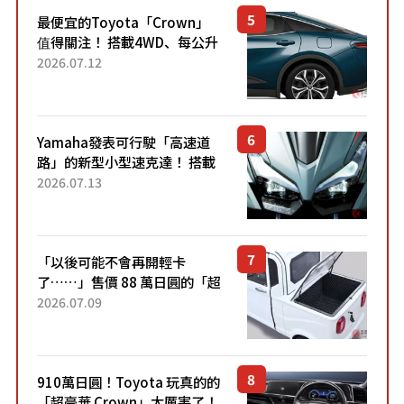
最便宜的Toyota「Crown」
值得關注！ 搭載4WD、每公升
22.4公里低油耗表現超亮眼！
2026.07.12
配備豐富、超越售價水準，堪
稱高CP值代表的「...
Yamaha發表可行駛「高速道
路」的新型小型速克達！ 搭載
能享受超強勁「渦輪感」的動
2026.07.13
力系統！ 採用與高階「Super
Sport」車款相同的...
「以後可能不會再開輕卡
了……」售價 88 萬日圓的「超
迷你輕型貨車」引發兩極評
2026.07.09
價！「150 日圓就能跑 100 公
里！」「免驗車真的太棒
了！...
910萬日圓！Toyota 玩真的的
「超豪華 Crown」太厲害了！