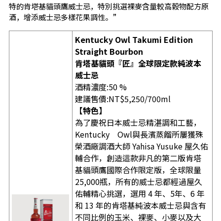
特的肯塔基貓頭鷹威士忌，特別挑選裸麥含量較高穀物配方原
酒，增添威士忌多樣花果調性。”
Kentucky Owl Takumi Edition
Straight Bourbon
肯塔基貓頭『匠』全球限定款純波本
威士忌
酒精濃度:50 %
建議售價:NT$5,250/700ml
【特色】
為了慶祝日本威士忌精湛調和工藝，
Kentucky Owl與長濱蒸餾所屢獲殊
榮酒廠調酒大師 Yahisa Yusuke 屋久佑
輔合作，創造這款非凡的第二版肯塔
基貓頭鷹國際合作限定版，全球限量
25,000瓶，所有的威士忌都經過屋久
佑輔精心挑選，選用 4 年、5年、6 年
和 13 年的肯塔基純波本威士忌與含有
不同比例的玉米、裸麥、小麥以及大