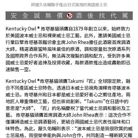
師屋久佑輔聯手推出日式風格的美國威士忌
Kentucky Owl ® 肯塔基貓頭鷹自1879 年創立以來，始終致力
於美國波本威士忌和裸麥威士忌工藝。此外，邀請美國威士忌
行業巨擘肯塔基蒸餾協會主席John Rhea擔任此酒廠首席調酒
大師，精選酒廠當時風味最佳的原酒，調和限量批次原酒系列
及國際跨界合作系列，無法再次複製的調和配方，受到許多美
國威士忌愛好者追捧及投資收藏，每款酒款推出造成轟動即迅
速銷售一空。
Kentucky Owl ®肯塔基貓頭鷹Takumi『匠』全球限定款，融
合不同產區威士忌特色，透過日本威士忌視角演繹肯塔基波本
威士忌。肯塔基州和日本都是威士忌愛好者心之嚮往產地，兩
地匠人尊重傳統工藝，但也崇尚創新。“Takumi”在日語中的
意思是“大師”，「匠」的名稱慶祝了當代威士忌調和藝術及工
藝。 肯塔基貓頭鷹首席調酒大師John Rhea表示：這次合作不
僅讓締造威士忌調酒藝術，更結合兩國威士忌代表性風味和口
味特色。為此，屋久佑輔則表示：“波本威士忌是我很欣賞的威
士忌風格，我很榮幸能夠與John合作，共同創造一種新穎又獨