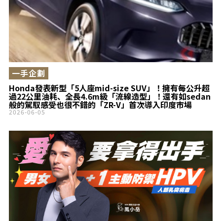
一手企劃
Honda發表新型「5人座mid-size SUV」！擁有每公升超
過22公里油耗、全長4.6m級「流線造型」！還有如sedan
般的駕馭感受也很不錯的「ZR-V」首次導入印度市場
2026-06-05