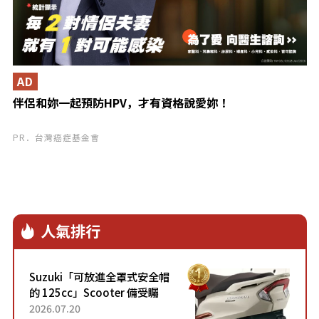
AD
伴侶和妳一起預防HPV，才有資格說愛妳！
PR．台灣癌症基金會
人氣排行
Suzuki「可放進全罩式安全帽
的 125cc」Scooter 備受矚
目！採用全新流線設計與各項
2026.07.20