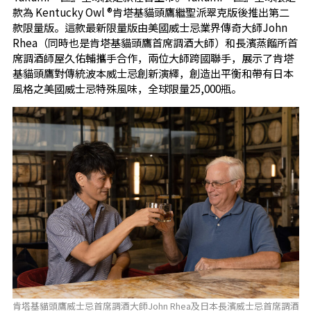
款為 Kentucky Owl ®肯塔基貓頭鷹繼聖派翠克版後推出第二
款限量版。這款最新限量版由美國威士忌業界傳奇大師John
Rhea（同時也是肯塔基貓頭鷹首席調酒大師）和長濱蒸餾所首
席調酒師屋久佑輔攜手合作，兩位大師跨國聯手，展示了肯塔
基貓頭鷹對傳統波本威士忌創新演繹，創造出平衡和帶有日本
風格之美國威士忌特殊風味，全球限量25,000瓶。
肯塔基貓頭鷹威士忌首席調酒大師John Rhea及日本長濱威士忌首席調酒