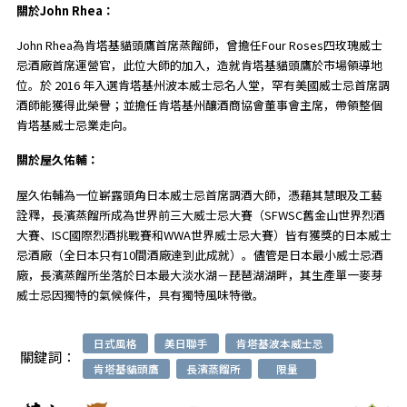
關於John Rhea：
John Rhea為肯塔基貓頭鷹首席蒸餾師，曾擔任Four Roses四玫瑰威士
忌酒廠首席運營官，此位大師的加入，造就肯塔基貓頭鷹於市場領導地
位。於 2016 年入選肯塔基州波本威士忌名人堂，罕有美國威士忌首席調
酒師能獲得此榮譽；並擔任肯塔基州釀酒商協會董事會主席，帶領整個
肯塔基威士忌業走向。
關於屋久佑輔：
屋久佑輔為一位嶄露頭角日本威士忌首席調酒大師，憑藉其慧眼及工藝
詮釋，長濱蒸餾所成為世界前三大威士忌大賽（SFWSC舊金山世界烈酒
大賽、ISC國際烈酒挑戰賽和WWA世界威士忌大賽）皆有獲獎的日本威士
忌酒廠（全日本只有10間酒廠達到此成就）。儘管是日本最小威士忌酒
廠，長濱蒸餾所坐落於日本最大淡水湖－琵琶湖湖畔，其生產單一麥芽
威士忌因獨特的氣候條件，具有獨特風味特徵。
日式風格
美日聯手
肯塔基波本威士忌
關鍵詞：
肯塔基貓頭鷹
長濱蒸餾所
限量