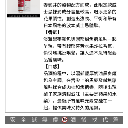
麥麥芽的穀物配方而成，此限定款威
士忌裸麥成分含量較高，增添更多的
花果調性，創造出強勁、平衡和帶有
日本風格的波本威士忌體驗。
【香氣】
淡雅黑麥麵包與濃郁甜焦糖風味一起
呈現，帶有馥郁芬芳水果沙拉香氣，
愉悅地挑逗嗅覺，讓人迫不急待想要
品嘗風味。
【口感】
品酒旅程中，以濃郁豐厚奶油黑麥麵
包為主調，在舌尖上的黑麥及鹹焦糖
風味揉合成肉桂和焦糖醬，隨後出現
梨子家族清甜滋味（主要是蘋果和水
梨），最後所有風味元素交融在一
起，提供美味又持久的尾韻。