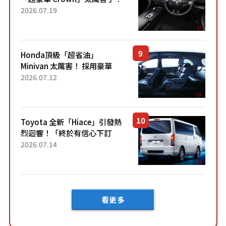
採用由「匠人技藝」打造的
2026.07.19
「專屬車色」與運動化「底盤
設定」！還配備專屬豪華...
Honda頂級「超省油」
Minivan 太厲害！ 採用豪華
「真皮座椅」與專屬「黑色內
2026.07.12
裝」！ 每公升可跑約20公里，
兼具優異節能表現與舒適
「三...
Toyota 全新「Hiace」引發熱
烈迴響！「終於有信心下訂
了！」「哪個等級交車最
2026.07.14
快？」討論不斷！但下訂後竟
然還要等「超過半年」才能交
車？...
看更多