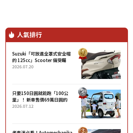
人氣排行
Suzuki「可放進全罩式安全帽
的 125cc」Scooter 備受矚
目！採用全新流線設計與各項
2026.07.20
升級，騎乘更加舒適！已陸續
開始出口的新款「B...
只要150日圓就能跑「100公
里」！ 新車售價69萬日圓的
「3人座」Trike大受歡迎！ 順
2026.07.12
應時代需求，究竟為何能迅速
熱賣？
老車迷必看！Automechanika