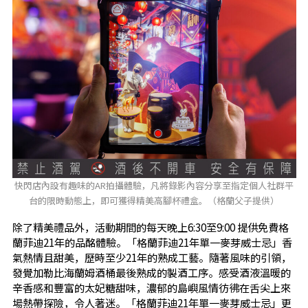
快閃店內設有趣味的AR拍攝體驗，凡將錄影內容分享至指定個人社群平
台的限時動態上，即可獲得精美高腳杯禮盒。（格蘭父子提供）
除了精美禮品外，活動期間的每天晚上6:30至9:00 提供免費格
蘭菲迪21年的品酩體驗。「格蘭菲迪21年單一麥芽威士忌」香
氣熱情且甜美，歷時至少21年的熟成工藝。隨著風味的引領，
發覺加勒比海蘭姆酒桶最後熟成的製酒工序。感受酒液溫暖的
辛香感和豐富的太妃糖甜味，濃郁的島嶼風情彷彿在舌尖上來
場熱帶探險，令人著迷。「格蘭菲迪21年單一麥芽威士忌」更