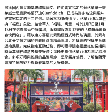
頻獲國內頂尖頒獎典禮與藝文、時尚饗宴指定的蘇格蘭單一麥
芽威士忌品牌格蘭菲迪Glenfiddich，已成為許多名流與風味
鑑賞家指定的不二佳選。隨著2023新春將至，格蘭菲迪以其經
典「福鹿」象徵，結合華人「福祿」寓意，將於1月7日至1月
18日在信義威秀中庭廣場，限時開設為期12天的「格蘭菲迪新
春快閃店」。藉以東方喜慶元素點綴西式時尚玻璃屋，於素有
台北曼哈頓之稱的信義區時尚精華區域，將福鹿的祝福美意傳
遞給民眾。完成指定互動任務，即可獲得限定福鹿紅包袋組與
時尚高腳杯禮盒等精美好禮；每晚更提供格蘭菲迪21年品飲機
會。多項好禮與難得的品酩環節，是您親身感受、了解格蘭菲
迪獨特風味魅力與新春集氣的大好機會。