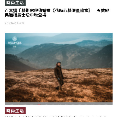
時尚生活
百富攜手藝術家倪傳婧推《花時心藝限量禮盒》 五款經
典過桶威士忌中秋登場
2026-07-29
時尚生活