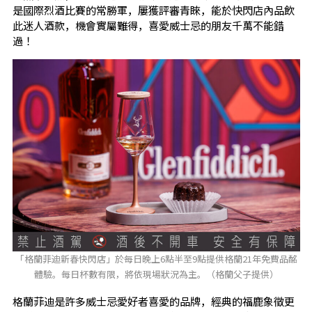
是國際烈酒比賽的常勝軍，屢獲評審青睞，能於快閃店內品飲
此迷人酒款，機會實屬難得，喜愛威士忌的朋友千萬不能錯
過！
「格蘭菲迪新春快閃店」於每日晚上6點半至9點提供格蘭21年免費品酩
體驗。每日杯數有限，將依現場狀況為主。（格蘭父子提供）
格蘭菲迪是許多威士忌愛好者喜愛的品牌，經典的福鹿象徵更