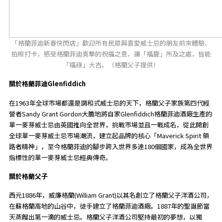
「格蘭菲迪新春快閃店」歡迎所有民眾與喜愛威士忌的朋友前來體驗、
拍照打卡，感受格蘭菲迪真摯的祝福之意，讓「福鹿」所及之處，皆能
「福祿」大吉。（格蘭父子提供）
關於格蘭菲迪
Glenfiddich
在1963年全球市場都還是調和式威士忌的天下，格蘭父子家族第四代經
營者Sandy Grant Gordon大膽地將自家Glenfiddich格蘭菲迪酒廠生產的
單一麥芽威士忌由英國推向全世界，挑戰市場並且一戰成名，從此開創
全球單一麥芽威士忌市場潮流，建立起品牌的核心「Maverick Spirit 領
路者精神」，至今格蘭菲迪的腳步跨入世界多達180個國家，成為全世界
指標性的單一麥芽威士忌經典傳奇。
關於格蘭父子
西元1886年，威廉格蘭(William Grant)以其名創立了格蘭父子洋酒公司，
在蘇格蘭高地的山谷中，徒手建立了格蘭菲迪酒廠。1887年的聖誕節當
天蒸餾出第一滴的威士忌。格蘭父子洋酒公司堅持最初的夢想，以獨