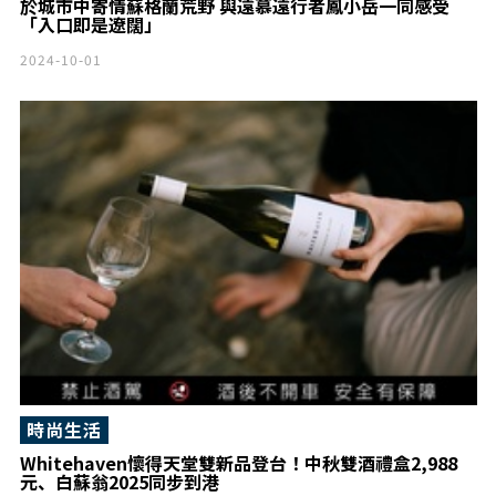
於城市中寄情蘇格蘭荒野 與遠慕遠行者鳳小岳一同感受
「入口即是遼闊」
2024-10-01
時尚生活
Whitehaven懷得天堂雙新品登台！中秋雙酒禮盒2,988
元、白蘇翁2025同步到港