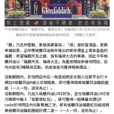
今年格蘭菲迪以「福鹿所及．福祿大吉」為靈感於1月7日至1月18日在信
義威秀中庭廣場限時開設新春快閃店。（格蘭父子提供）
「鹿」乃吉祥聖獸，象徵長壽富裕；「祿」是財富滿盈，更顯
幸福如意，正呼應格蘭菲迪每年推出的新年禮盒上喜氣盈盈的
福鹿：希望福鹿所及之處．皆有福祿大吉的美事，因此今年格
蘭菲迪以「福鹿所及．福祿大吉」為靈感開設新春快閃店，店
內共設有3種簡易互動，完成後皆可獲得精美禮品：
活動期間內，於快閃店內任一角落拍照並在個人社群平台打卡
標註#格蘭菲迪#威士忌領路者，即可獲得精美格蘭菲迪鑰匙圈
組（一人一份，送完為止）。
活動期間內，凡加入格蘭菲迪LINE好友，並在格蘭菲迪LINE官
方賬號中輸入「我要領紅包」，便可獲得一組專屬兌禮QR
code於快閃店內玩販賣機乙次，將有格蘭菲迪福鹿紅包組或精
美格蘭菲迪鑰匙圈組好禮二選一（一人一份，送完為止）。