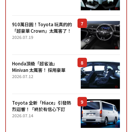
力系統！ 採用與高階「Super
Sport」車款相同的...
910萬日圓！Toyota 玩真的的
「超豪華 Crown」太厲害了！
採用由「匠人技藝」打造的
2026.07.19
「專屬車色」與運動化「底盤
設定」！還配備專屬豪華...
Honda頂級「超省油」
Minivan 太厲害！ 採用豪華
「真皮座椅」與專屬「黑色內
2026.07.12
裝」！ 每公升可跑約20公里，
兼具優異節能表現與舒適
「三...
Toyota 全新「Hiace」引發熱
烈迴響！「終於有信心下訂
了！」「哪個等級交車最
2026.07.14
快？」討論不斷！但下訂後竟
然還要等「超過半年」才能交