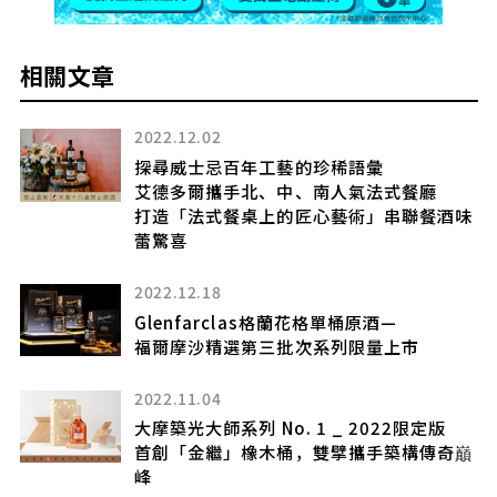
相關文章
2022.12.02
探尋威士忌百年工藝的珍稀語彙
艾德多爾攜手北、中、南人氣法式餐廳
無止
打造「法式餐桌上的匠心藝術」串聯餐酒味
蕾驚喜
2022.12.18
款
Glenfarclas格蘭花格單桶原酒—
福爾摩沙精選第三批次系列限量上市
2022.11.04
大摩築光大師系列 No. 1 _ 2022限定版
場
首創「金繼」橡木桶，雙擘攜手築構傳奇巔
鉅
峰