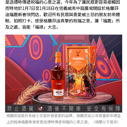
是送禮時傳遞祝福的心意之選，今年為了讓民眾更容易接觸因
而特地於1月7日至1月18日在信義威秀中庭廣場開設於格蘭菲
迪福鹿新春快閃店，歡迎所有民眾與喜愛威士忌的朋友前來體
驗、拍照打卡，感受格蘭菲迪真摯的祝福之意，讓「福鹿」所
及之處，皆能「福祿」大吉。
格蘭菲迪是許多威士忌愛好者喜愛的品牌，格蘭菲迪21年限量新年禮盒
上的經典福鹿象徵更是送禮時傳遞祝福的心意之選。（格蘭父子提供）