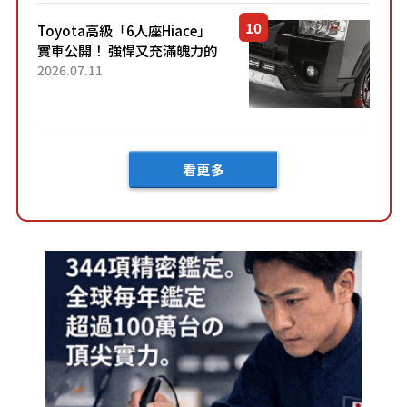
車？...
Toyota高級「6人座Hiace」
實車公開！ 強悍又充滿魄力的
「全黑設計」搭配特別「豪華
2026.07.11
內裝」！ Premium打造的「限
定Bruno」由...
看更多