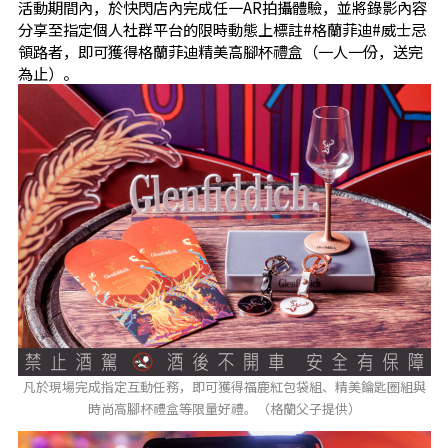
活動期間內，於快閃店內完成任一AR拍攝體驗，並將錄影內容
分享至指定個人社群平台的限時動態上標註#格蘭菲迪#威士忌
領路者，即可獲得格蘭菲迪精美高腳杯禮盒（一人一份，送完
為止）。
凡於現場完成指定互動任務，即可獲得福鹿紅包袋組、精美鑰匙圈組與
時尚高腳杯禮盒等限量好禮。（格蘭父子提供）