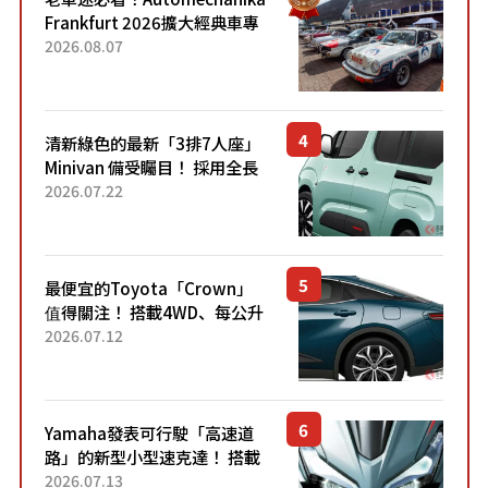
Frankfurt 2026擴大經典車專
區 1954年珍稀古董車現場修復
2026.08.07
清新綠色的最新「3排7人座」
Minivan 備受矚目！ 採用全長
4.7公尺剛剛好的車身尺寸與
2026.07.22
「滑門」設計！ 還推出467萬
元日圓起的5人座版...
最便宜的Toyota「Crown」
值得關注！ 搭載4WD、每公升
22.4公里低油耗表現超亮眼！
2026.07.12
配備豐富、超越售價水準，堪
稱高CP值代表的「...
Yamaha發表可行駛「高速道
路」的新型小型速克達！ 搭載
能享受超強勁「渦輪感」的動
2026.07.13