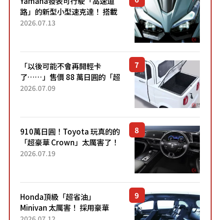
Yamaha發表可行駛「高速道
路」的新型小型速克達！ 搭載
能享受超強勁「渦輪感」的動
2026.07.13
力系統！ 採用與高階「Super
Sport」車款相同的...
「以後可能不會再開輕卡
了……」售價 88 萬日圓的「超
迷你輕型貨車」引發兩極評
2026.07.09
價！「150 日圓就能跑 100 公
里！」「免驗車真的太棒
了！...
910萬日圓！Toyota 玩真的的
「超豪華 Crown」太厲害了！
採用由「匠人技藝」打造的
2026.07.19
「專屬車色」與運動化「底盤
設定」！還配備專屬豪華...
Honda頂級「超省油」
Minivan 太厲害！ 採用豪華
「真皮座椅」與專屬「黑色內
2026.07.12