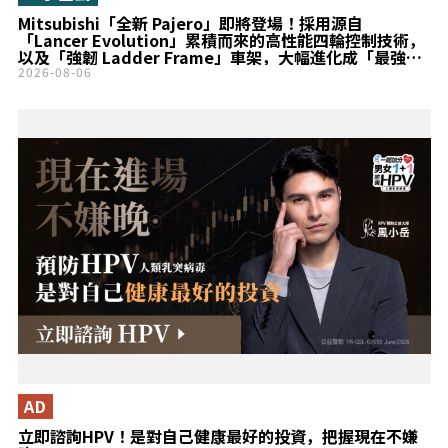
Mitsubishi「全新 Pajero」即將登場！採用源自
「Lancer Evolution」累積而來的高性能四輪控制技術，
以及「強韌 Ladder Frame」車架，大幅進化成「最強
SUV」！全新「Mitsubishi 代表車款」Teaser Site 更
2026-08-06
新！
AD
立即諮詢HPV！是對自己健康最好的投資，把握現在不嫌