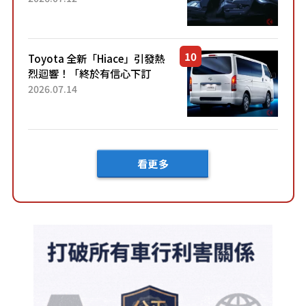
裝」！ 每公升可跑約20公里，
兼具優異節能表現與舒適
「三...
Toyota 全新「Hiace」引發熱
烈迴響！「終於有信心下訂
了！」「哪個等級交車最
2026.07.14
快？」討論不斷！但下訂後竟
然還要等「超過半年」才能交
車？...
看更多