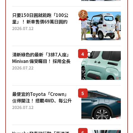
跑100公里」「小朋友坐得...
只要150日圓就能跑「100公
里」！ 新車售價69萬日圓的
「3人座」Trike大受歡迎！ 順
2026.07.12
應時代需求，究竟為何能迅速
熱賣？
清新綠色的最新「3排7人座」
Minivan 備受矚目！ 採用全長
4.7公尺剛剛好的車身尺寸與
2026.07.22
「滑門」設計！ 還推出467萬
元日圓起的5人座版...
最便宜的Toyota「Crown」
值得關注！ 搭載4WD、每公升
22.4公里低油耗表現超亮眼！
2026.07.12
配備豐富、超越售價水準，堪
稱高CP值代表的「...