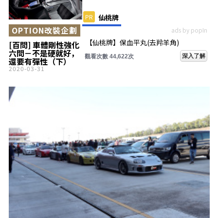
PR
仙桃牌
OPTION改裝企劃
ads by popIn
【仙桃牌】保血平丸(去羚羊角)
[百問] 車體剛性強化
六問－不是硬就好，
深入了解
觀看次數 44,622次
還要有彈性（下）
2020-03-31