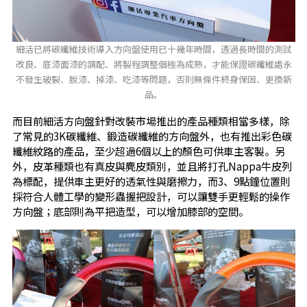
細活已將碳纖維技術導入方向盤使用已十幾年時間，透過長時間的測試
改良、底漆面漆的調配、將製程調整個極為成熟，才能保證碳纖維處永
不發生破裂、脫漆、掉漆、吃漆等問題，否則無條件終身保固、更換新
品。
而目前細活方向盤針對改裝市場推出的產品種類相當多樣，除
了常見的3K碳纖維、鍛造碳纖維的方向盤外，也有推出彩色碳
纖維紋路的產品，至少超過6個以上的顏色可供車主客製。另
外，皮革種類也有真皮與麂皮類別，並且將打孔Nappa牛皮列
為標配，提供車主更好的透氣性與磨擦力，而3、9點鐘位置則
採符合人體工學的變形蟲握把設計，可以讓雙手更輕鬆的操作
方向盤；底部則為平把造型，可以增加膝部的空間。