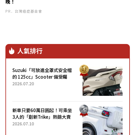
晚！
PR．台灣癌症基金會
人氣排行
Suzuki「可放進全罩式安全帽
的 125cc」Scooter 備受矚
目！採用全新流線設計與各項
2026.07.20
升級，騎乘更加舒適！已陸續
開始出口的新款「B...
新車只要60萬日圓起！可乘坐
3人的「創新Trike」熱銷大賣
成為人氣車款！「養車成本真
2026.07.10
的超便宜！」「150日圓就能