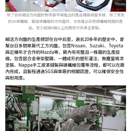
除了目前細活方向盤針對改裝市場推出的產品種類相當多樣，除了常見
的3K碳纖維、鍛造碳纖維的方向盤外，也有推出彩色碳纖維紋路的產
品，至少超過6個以上的顏色可供車主客製。
細活方向盤的生產總部在台中后里，過去20多年的歷史中，曾
幫台日多間車廠代工方向盤，包含Nissan、Suzuki、Toyota
與近幾年才合作的Mazda等，廠內有完整且一條龍的生產設
備，包含鋁合金骨架壓鑄、一體成形的塑形灌注、無塵室噴漆
塗裝、Nappa手工皮革縫製與碳纖維包覆等流程，都可以在廠
內完成，且製程通過SGS與車廠的相關認證，可以確保安全性
與耐用度。