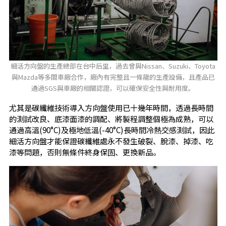
細活方向盤的生產總部在台中后里，過去曾與Nissan、Suzuki、Toyota
與Mazda等多間車廠合作，廠內有完整且一條龍的生產設備，且產品已
通過SGS與車廠的相關認證，可以確保安全性與耐用度。
尤其是碳纖維技術導入方向盤使用已十幾年時間，透過長時間
的測試改良、底漆面漆的調配、將製程調整個極為成熟，可以
通過高溫(90°C)及極地低溫(-40°C)長時間冷熱交感測試，因此
細活方向盤才能保證碳纖維處永不發生破裂、脫漆、掉漆、吃
漆等問題，否則無條件終身保固、更換新品。