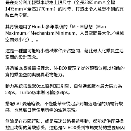
是在充分利用輕型車規格上限尺寸（全長3395mm×全幅
1475mm×全高1770mm）的同時，打造出令人意想不到的寬
敞車內空間。
其背後運用了Honda多年累積的「M・M思想（Man
Maximum／Mechanism Minimum，人員空間最大化／機械
空間最小化）」。
這是一種盡可能縮小機械零件所占空間，藉此最大化乘員生活
空間的設計理念。
透過徹底貫徹這項理念，N-BOX實現了從外觀看似難以想像的
寬裕乘坐空間與優異載物能力。
動力系統搭載660c.c.直列3缸引擎，自然進氣版本最大馬力為
58ps，Turbo版本則可輸出64ps。
搭配CVT變速箱後，不僅能帶來從起步到加速過程的順暢行駛
感，也兼顧日常使用所需的油耗表現。
無論是在市區行駛，或是高速公路長途移動，都能提供容易操
控且均衡的駕駛感受，這也是N-BOX受到市場支持的重要原因