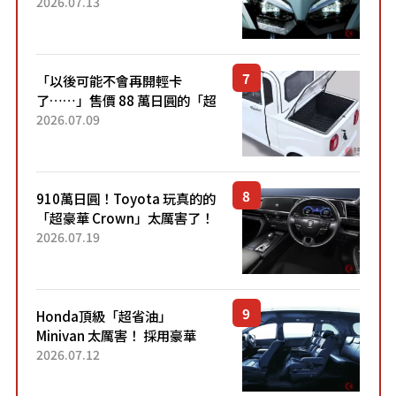
能享受超強勁「渦輪感」的動
2026.07.13
力系統！ 採用與高階「Super
Sport」車款相同的...
「以後可能不會再開輕卡
了……」售價 88 萬日圓的「超
迷你輕型貨車」引發兩極評
2026.07.09
價！「150 日圓就能跑 100 公
里！」「免驗車真的太棒
了！...
910萬日圓！Toyota 玩真的的
「超豪華 Crown」太厲害了！
採用由「匠人技藝」打造的
2026.07.19
「專屬車色」與運動化「底盤
設定」！還配備專屬豪華...
Honda頂級「超省油」
Minivan 太厲害！ 採用豪華
「真皮座椅」與專屬「黑色內
2026.07.12
裝」！ 每公升可跑約20公里，
兼具優異節能表現與舒適