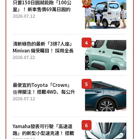
只要150日圓就能跑「100公
里」！ 新車售價69萬日圓的
「3人座」Trike大受歡迎！ 順
2026.07.12
應時代需求，究竟為何能迅速
熱賣？
清新綠色的最新「3排7人座」
Minivan 備受矚目！ 採用全長
4.7公尺剛剛好的車身尺寸與
2026.07.22
「滑門」設計！ 還推出467萬
元日圓起的5人座版...
最便宜的Toyota「Crown」
值得關注！ 搭載4WD、每公升
22.4公里低油耗表現超亮眼！
2026.07.12
配備豐富、超越售價水準，堪
稱高CP值代表的「...
Yamaha發表可行駛「高速道
路」的新型小型速克達！ 搭載