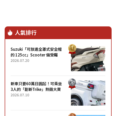
人氣排行
Suzuki「可放進全罩式安全帽
的 125cc」Scooter 備受矚
目！採用全新流線設計與各項
2026.07.20
升級，騎乘更加舒適！已陸續
開始出口的新款「B...
新車只要60萬日圓起！可乘坐
3人的「創新Trike」熱銷大賣
成為人氣車款！「養車成本真
2026.07.10
的超便宜！」「150日圓就能
跑100公里」「小朋友坐得...