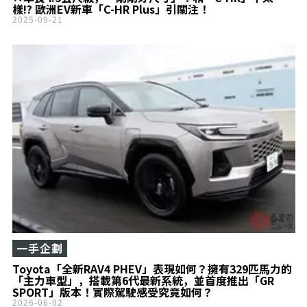
樣!? 歐洲EV新車「C-HR Plus」引關注！
2025-09-21
一手企劃
Toyota「全新RAV4 PHEV」表現如何？擁有329匹馬力的
「主力車型」，搭載第6代最新系統，並首度推出「GR
SPORT」版本！實際駕駛感受究竟如何？
2026-06-02