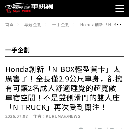
首頁
專題企劃
一手企劃
Honda創新「N-BOX輕型貨卡」太厲害了！全長僅2.9公尺車身，卻擁有可讓2名成人舒適睡覺的超寬敞車宿空間！不是雙側滑門的雙人座「N-TRUCK」再次受到關注！
一手企劃
Honda創新「N-BOX輕型貨卡」太
厲害了！全長僅2.9公尺車身，卻擁
有可讓2名成人舒適睡覺的超寬敞
車宿空間！不是雙側滑門的雙人座
「N-TRUCK」再次受到關注！
2026.07.08 作者：
KURUMAのNEWS