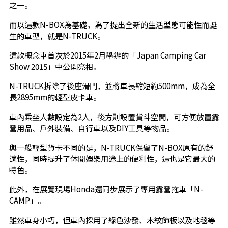
之一。
而以這款N-BOX為基礎，為了提出全新的生活型態可能性而誕
生的車型，就是N-TRUCK。
這款概念車首次於2015年2月舉辦的「Japan Camping Car
Show 2015」中公開亮相。
N-TRUCK拆除了後座滑門，並將車長縮短約500mm，成為全
長2895mm的輕型皮卡車。
車內乘坐人數設定為2人，後方則設置貨斗空間，可方便放置露
營用品、戶外裝備、自行車以及DIY工具等物品。
與一般輕型貨卡不同的是，N-TRUCK保留了N-BOX原有的舒
適性，同時提升了休閒娛樂用途上的便利性，這也是它最大的
特色。
此外，在展覽現場Honda還同步展示了專用露營拖車「N-
CAMP」。
雖然車身小巧，但車內採用了綠色沙發、木紋飾板以及地毯等