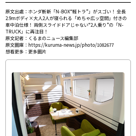
原文出處：ホンダ斬新「N-BOX“軽トラ”」がスゴい！ 全長
2.9mボディ×大人2人が寝られる「めちゃ広ッ空間」付きの
車中泊仕様！ 両側スライドドアじゃない“2人乗り”の「N-
TRUCK」に再注目！
原文記者：くるまのニュース編集部
原文圖庫：https://kuruma-news.jp/photo/1082677
想看更多：
更多圖片