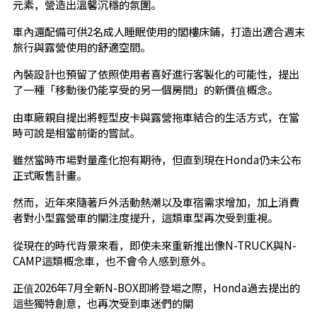
元素，營造出溫馨沉穩的氛圍。
車內還配備可供2名成人睡眠使用的閣樓床鋪，打造出適合週末
旅行與露營使用的舒適空間。
內裝設計也預留了依照使用者喜好進行客製化的可能性，提出
了一種「移動後仍能享受的另一個房間」的新價值概念。
由車廠親自提出將輕型皮卡與露營拖車結合的生活方式，在當
時可說是相當前衛的嘗試。
雖然當時市場對量產化抱有期待，但直到現在Honda仍未公布
正式販售計畫。
然而，近年來隨著戶外活動熱潮以及車宿需求增加，加上消費
者對小型露營車的關注度提升，這類車型再次受到重視。
從現在的時代背景來看，即使未來重新推出像N-TRUCK與N-
CAMP這類概念車，也不會令人感到意外。
正值2026年7月全新N-BOX即將登場之際，Honda過去提出的
這些獨特創意，也再次受到車迷們的關