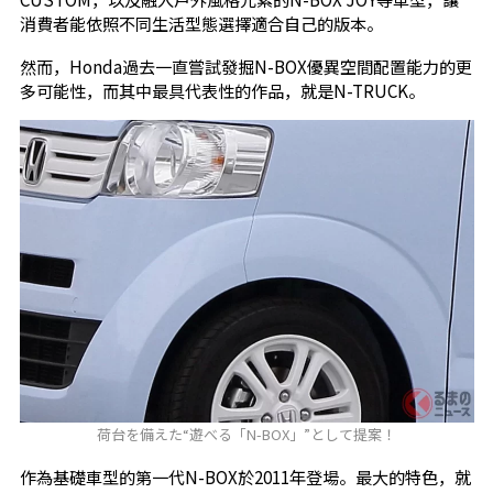
消費者能依照不同生活型態選擇適合自己的版本。
然而，Honda過去一直嘗試發掘N-BOX優異空間配置能力的更
多可能性，而其中最具代表性的作品，就是N-TRUCK。
荷台を備えた“遊べる「N-BOX」”として提案！
作為基礎車型的第一代N-BOX於2011年登場。最大的特色，就