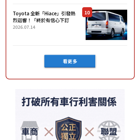
「三...
Toyota 全新「Hiace」引發熱
烈迴響！「終於有信心下訂
了！」「哪個等級交車最
2026.07.14
快？」討論不斷！但下訂後竟
然還要等「超過半年」才能交
車？...
看更多