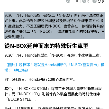
0
0
分享
2026年7月，Honda旗下輕型車「N-BOX」將迎來小改款並正
式上市。此次透過外觀設計調整以及新增特別仕樣車等方式提
升產品魅力，不過回顧歷代N-BOX，也曾存在一款相當特殊的
輕型貨卡概念車「N-TRUCK」。這款未能量產的獨特提案，再
次受到關注。
從N-BOX延伸而來的特殊衍生車型
2026年7月，Honda輕型車「N-BOX」將進行小改款後上市。
【圖片】超棒耶！這就是Honda創新的「N-BOX輕型貨卡」模
樣！（共19張）
同年6月18日，Honda先行公開了改良內容。
其中，「N-BOX CUSTOM」採用了更強調力量感的新車頭設
計；而「N-BOX JOY」則新增內外裝全面黑化的特別仕樣車
「BLACK STYLE」。
此外，USB充電孔、座椅背部收納袋等配備也有所增加，進一