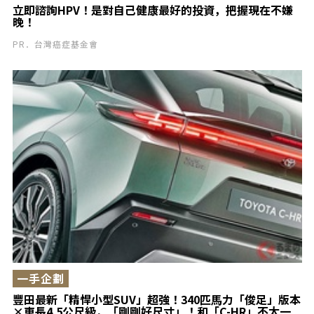
立即諮詢HPV！是對自己健康最好的投資，把握現在不嫌
晚！
PR．台灣癌症基金會
一手企劃
豐田最新「精悍小型SUV」超強！340匹馬力「俊足」版本
×車長4.5公尺級，「剛剛好尺寸」！和「C-HR」不太一