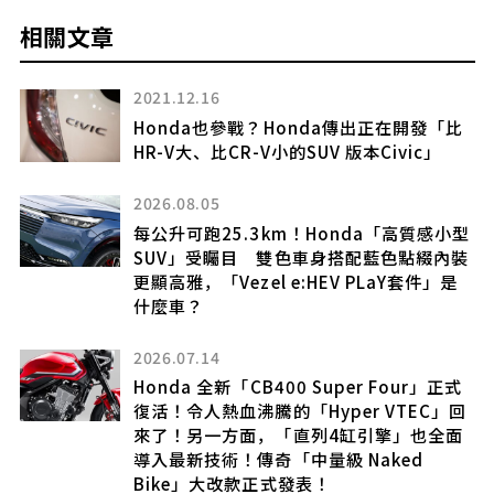
相關文章
2021.12.16
Honda也參戰？Honda傳出正在開發「比
HR-V大、比CR-V小的SUV 版本Civic」
2026.08.05
！
每公升可跑25.3km！Honda「高質感小型
越
SUV」受矚目 雙色車身搭配藍色點綴內裝
達
更顯高雅，「Vezel e:HEV PLaY套件」是
這款
什麼車？
2026.07.14
Honda 全新「CB400 Super Four」正式
復活！令人熱血沸騰的「Hyper VTEC」回
型
來了！另一方面，「直列4缸引擎」也全面
導入最新技術！傳奇「中量級 Naked
什麼
Bike」大改款正式發表！