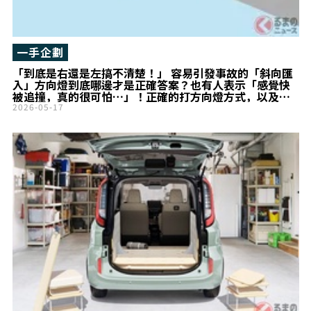
一手企劃
「到底是右還是左搞不清楚！」 容易引發事故的「斜向匯
入」方向燈到底哪邊才是正確答案？也有人表示「感覺快
被追撞，真的很可怕…」！正確的打方向燈方式，以及
「交叉路口與匯入路段」的分辨方法是什麼？
2026-05-17