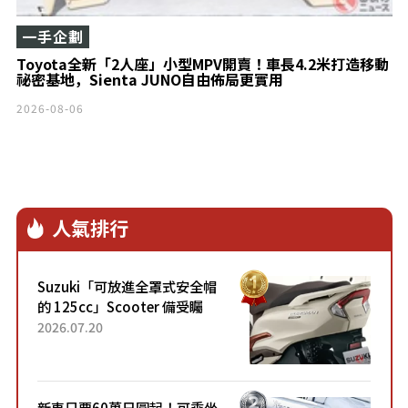
一手企劃
Toyota全新「2人座」小型MPV開賣！車長4.2米打造移動
祕密基地，Sienta JUNO自由佈局更實用
2026-08-06
人氣排行
Suzuki「可放進全罩式安全帽
的 125cc」Scooter 備受矚
目！採用全新流線設計與各項
2026.07.20
升級，騎乘更加舒適！已陸續
開始出口的新款「B...
新車只要60萬日圓起！可乘坐