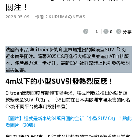
關注！
2026.05.09 作者：
KURUMAのNEWS
1
0
分享
法國汽車品牌Citroën針對印度市場推出的緊湊型SUV「C3」
近來備受關注。隨著2025年8月進行大幅改良並追加AT自排版
本，使產品力進一步提升，最新C3在社群媒體上也引發各種討
論與回響。
4m以下的小型SUV引發熱烈反應！
Citroën因應印度等新興市場需求，獨立開發並推出的就是這
款緊湊型SUV「C3」。（※目前在日本與歐洲市場販售的同名
C3為不同平台的專用設計車型）
【圖片】這就是新車約84萬日圓的全新「小型SUV C3」！點此
看圖片（20張）
自2022年登場以來，以法式品牌特有的設計感與優秀的日常實