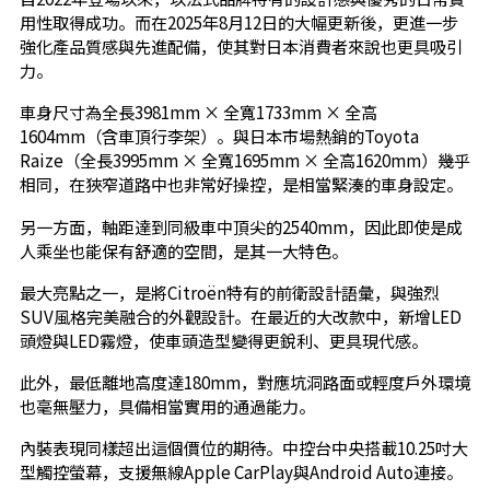
用性取得成功。而在2025年8月12日的大幅更新後，更進一步
強化產品質感與先進配備，使其對日本消費者來說也更具吸引
力。
車身尺寸為全長3981mm × 全寬1733mm × 全高
1604mm（含車頂行李架）。與日本市場熱銷的Toyota
Raize（全長3995mm × 全寬1695mm × 全高1620mm）幾乎
相同，在狹窄道路中也非常好操控，是相當緊湊的車身設定。
另一方面，軸距達到同級車中頂尖的2540mm，因此即使是成
人乘坐也能保有舒適的空間，是其一大特色。
最大亮點之一，是將Citroën特有的前衛設計語彙，與強烈
SUV風格完美融合的外觀設計。在最近的大改款中，新增LED
頭燈與LED霧燈，使車頭造型變得更銳利、更具現代感。
此外，最低離地高度達180mm，對應坑洞路面或輕度戶外環境
也毫無壓力，具備相當實用的通過能力。
內裝表現同樣超出這個價位的期待。中控台中央搭載10.25吋大
型觸控螢幕，支援無線Apple CarPlay與Android Auto連接。