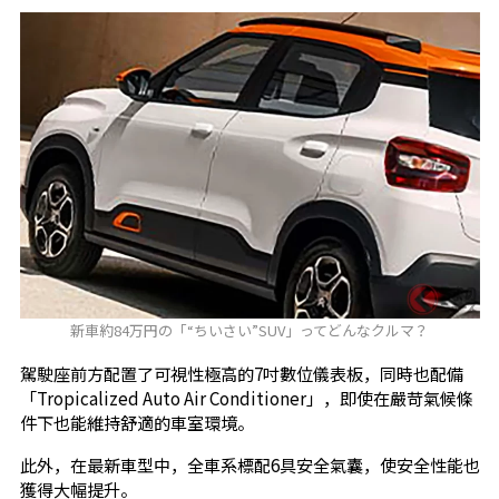
新車約84万円の「“ちいさい”SUV」ってどんなクルマ？
駕駛座前方配置了可視性極高的7吋數位儀表板，同時也配備
「Tropicalized Auto Air Conditioner」，即使在嚴苛氣候條
件下也能維持舒適的車室環境。
此外，在最新車型中，全車系標配6具安全氣囊，使安全性能也
獲得大幅提升。