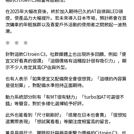
在2025年大幅改良後，終於加入期待已久的AT自排與LED頭
燈，使產品力大幅提升。若未來導入日本市場，預計將會在首
次購車的年輕族群以及喜愛戶外活動的使用者之間掀起一波熱
潮。
※ ※ ※
針對這款Citroën C3，社群媒體上也出現許多回饋，例如「便
宜又好看真的很讚」「這個價格有這種設計很有吸引力」，顯
示不少人肯定其高CP值與外型。
也有人表示「如果便宜又配備齊全會很想買」「這樣的內容算
是很划算」，對配備水準抱持正面期待。
動力系統部分則有「有MT很有魅力」「turbo加AT可選很不
錯」等聲音，對於多樣化選擇給予好評。
此外也能看到「尺寸剛剛好」「感覺在日本也會賣」「很想知
道實際表現」「想試駕看看」等關注度相當高的留言。
兼具易用尺寸、獨特設計與極具衝擊力價格的Citroën C3，也