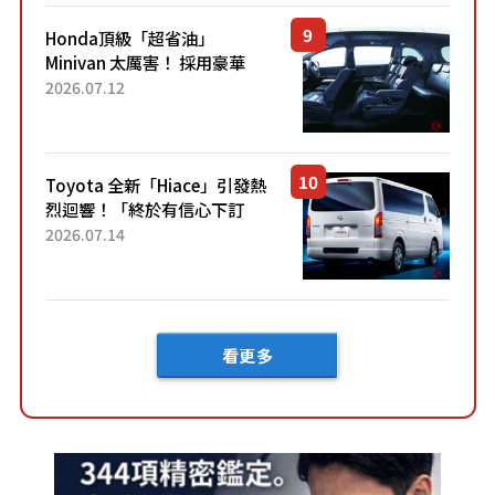
Honda頂級「超省油」
Minivan 太厲害！ 採用豪華
「真皮座椅」與專屬「黑色內
2026.07.12
裝」！ 每公升可跑約20公里，
兼具優異節能表現與舒適
「三...
Toyota 全新「Hiace」引發熱
烈迴響！「終於有信心下訂
了！」「哪個等級交車最
2026.07.14
快？」討論不斷！但下訂後竟
然還要等「超過半年」才能交
車？...
看更多