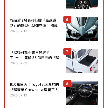
配備豐富、超越售價水準，堪
稱高CP值代表的「...
Yamaha發表可行駛「高速道
路」的新型小型速克達！ 搭載
能享受超強勁「渦輪感」的動
2026.07.13
力系統！ 採用與高階「Super
Sport」車款相同的...
「以後可能不會再開輕卡
了……」售價 88 萬日圓的「超
迷你輕型貨車」引發兩極評
2026.07.09
價！「150 日圓就能跑 100 公
里！」「免驗車真的太棒
了！...
910萬日圓！Toyota 玩真的的
「超豪華 Crown」太厲害了！
採用由「匠人技藝」打造的
2026.07.19
「專屬車色」與運動化「底盤
設定」！還配備專屬豪華...