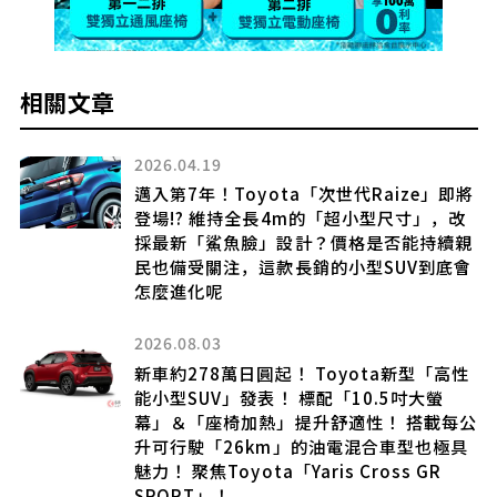
相關文章
2026.04.19
.4
邁入第7年！Toyota「次世代Raize」即將
空
登場!? 維持全長4m的「超小型尺寸」，改
全
採最新「鯊魚臉」設計？價格是否能持續親
？
民也備受關注，這款長銷的小型SUV到底會
怎麼進化呢
2026.08.03
！
聲
新車約278萬日圓起！ Toyota新型「高性
高
能小型SUV」發表！ 標配「10.5吋大螢
幕」＆「座椅加熱」提升舒適性！ 搭載每公
版
升可行駛「26km」的油電混合車型也極具
魅力！ 聚焦Toyota「Yaris Cross GR
SPORT」！