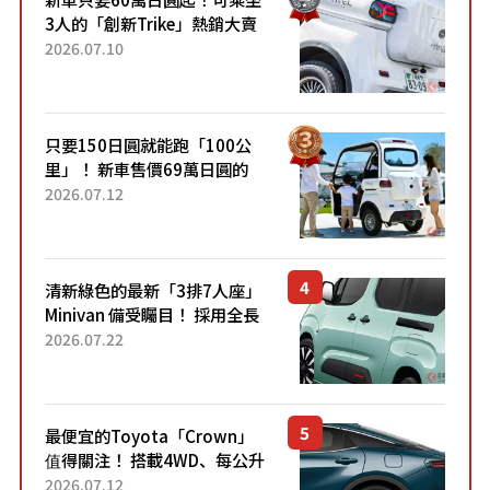
3人的「創新Trike」熱銷大賣
成為人氣車款！「養車成本真
2026.07.10
的超便宜！」「150日圓就能
跑100公里」「小朋友坐得...
只要150日圓就能跑「100公
里」！ 新車售價69萬日圓的
「3人座」Trike大受歡迎！ 順
2026.07.12
應時代需求，究竟為何能迅速
熱賣？
清新綠色的最新「3排7人座」
Minivan 備受矚目！ 採用全長
4.7公尺剛剛好的車身尺寸與
2026.07.22
「滑門」設計！ 還推出467萬
元日圓起的5人座版...
最便宜的Toyota「Crown」
值得關注！ 搭載4WD、每公升
22.4公里低油耗表現超亮眼！
2026.07.12