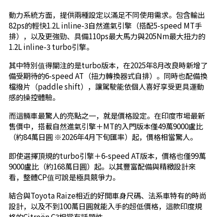
動力系統方面，提供兩種設定以滿足不同使用需求。包含輸出
82ps的輕快1.2L inline-3自然進氣引擎（搭配5-speed MT手
排），以及更強勁、具備110ps最大馬力與205Nm最大扭力的
1.2L inline-3 turbo引擎。
其中特別值得關注的是turbo版本，在2025年8月改良時新增了
備受期待的6-speed AT（扭力轉換器式自排）。同時也配備換
檔撥片（paddle shift），讓駕駛能依個人喜好享受更具運動
感的操控體驗。
而這輛車最驚人的亮點之一，就是價格設定。在印度市場最新
售價中，搭載自然進氣引擎＋MT的入門版本僅49萬9000盧比
（約84萬日圓 ※2026年4月下旬匯率）起，價格相當驚人。
即使選擇頂規的turbo引擎＋6-speed AT版本，價格也僅99萬
9000盧比（約168萬日圓）起。以其豐富配備與精緻設計來
看，整體CP值可說是極具競爭力。
結合與Toyota Raize相近的好開車身尺碼、法系車特有的時尚
設計，以及不到100萬日圓就能入手的超低價格，這款印度規
格的Citroën C3相當有話題性。