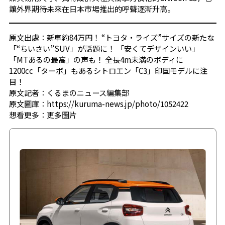
讓外界期待未來在日本市場推出的呼聲逐漸升高。
原文出處：新車約84万円！ “トヨタ・ライズ”サイズの新たな
「“ちいさい”SUV」が話題に！ 「安くてデザインいい」
「MTあるの最高」の声も！ 全長4m未満のボディに
1200cc「ターボ」もあるシトロエン「C3」印国モデルに注
目！
原文記者：くるまのニュース編集部
原文圖庫：https://kuruma-news.jp/photo/1052422
想看更多：
更多圖片