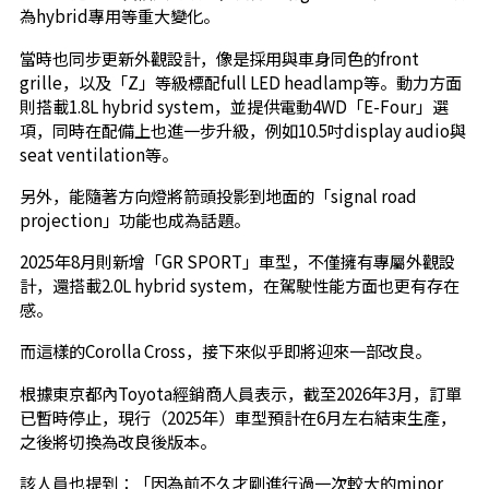
為hybrid專用等重大變化。
當時也同步更新外觀設計，像是採用與車身同色的front
grille，以及「Z」等級標配full LED headlamp等。動力方面
則搭載1.8L hybrid system，並提供電動4WD「E-Four」選
項，同時在配備上也進一步升級，例如10.5吋display audio與
seat ventilation等。
另外，能隨著方向燈將箭頭投影到地面的「signal road
projection」功能也成為話題。
2025年8月則新增「GR SPORT」車型，不僅擁有專屬外觀設
計，還搭載2.0L hybrid system，在駕駛性能方面也更有存在
感。
而這樣的Corolla Cross，接下來似乎即將迎來一部改良。
根據東京都內Toyota經銷商人員表示，截至2026年3月，訂單
已暫時停止，現行（2025年）車型預計在6月左右結束生產，
之後將切換為改良後版本。
該人員也提到：「因為前不久才剛進行過一次較大的minor