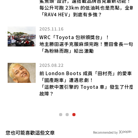
鯊魚頭”設計，還搭載品牌首見最新功能！
每公升可跑 23km 的低油耗也是亮點，全新
「RAV4 HEV」到底有多強？
用
2025.11.16
至
超
WRC「Toyota 包辦頒獎台」！
地主勝田選手克服麻煩完跑！豐田會長一句
「為粉絲而跑」給出激勵
2025.08.22
前 London Boots 成員「田村亮」的愛車
到
「國產跑車」遭遇悲劇！
高
「這款中置引擎的 Toyota 車」發生了什麼
，
故障？
您也可能喜歡這些文章
Recommended by