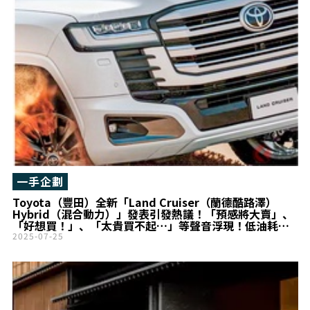
一手企劃
Toyota（豐田）全新「Land Cruiser（蘭德酷路澤）
Hybrid（混合動力）」發表引發熱議！「預感將大賣」、
「好想買！」、「太貴買不起…」等聲音浮現！低油耗與
強大越野能力兼具的「新車型」卡達規受矚目！
2025-07-25