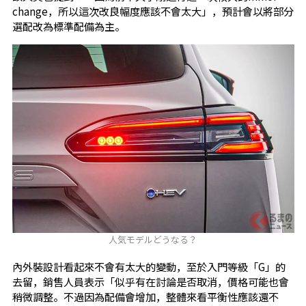
change，所以這次改良幅度應該不會太大」，預計會以將部分
選配改為標準配備為主。
人気モデルどうなる？
內外裝設計看起來不會有太大的變動，至於入門等級「G」的
去留，銷售人員表示「似乎有在討論是否取消，價格可能也會
稍微調整。不過因為配備會增加，整體來看平衡性應該還不