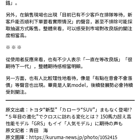
錯」。
另外，在銷售現場也出現「目前已有不少客戶在排隊等待，新
客戶能否順利下單要看實際情況」的聲音，甚至不排除可能採
取抽選方式販售。整體來看，可以感受到市場對改良版的關注
度相當高。
※ ※ ※
從使用者反應來看，也有不少人表示「一直在等改良版」「很
期待下一代」，整體期待感相當明顯。
另一方面，也有人比較理性地看待，像是「有點在意會不會漲
價」等聲音也出現。畢竟是人氣model，後續發展勢必會持續
受到關注。
原文出處：トヨタ“新型”「カローラ“SUV”」まもなく登場!?
“５年目の進化”でクロスに訪れる変化とは？ 150馬力超え高
性能モデル「GRS」もイイ「人気モデル」に期待の声も
原文記者：青田 海
原文圖庫：https://kuruma-news.jp/photo/1052415