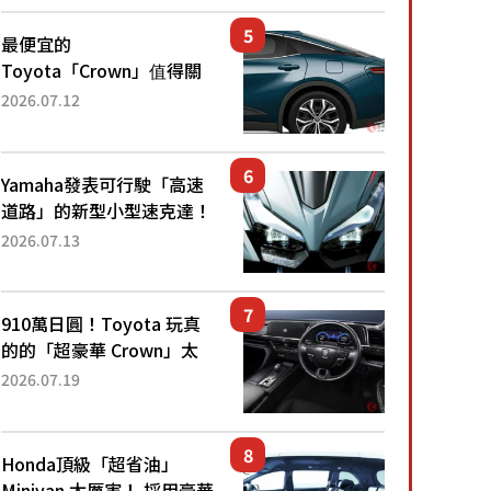
還推出467萬元日圓起的5
人座版...
最便宜的
Toyota「Crown」值得關
注！ 搭載4WD、每公升
2026.07.12
22.4公里低油耗表現超亮
眼！ 配備豐富、超越售價
水準，堪稱高CP值代表的
Yamaha發表可行駛「高速
「...
道路」的新型小型速克達！
搭載能享受超強勁「渦輪
2026.07.13
感」的動力系統！ 採用與
高階「Super Sport」車款
相同的...
910萬日圓！Toyota 玩真
的的「超豪華 Crown」太
厲害了！採用由「匠人技
2026.07.19
藝」打造的「專屬車色」與
運動化「底盤設定」！還配
備專屬豪華...
Honda頂級「超省油」
Minivan 太厲害！ 採用豪華