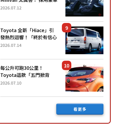
「真皮座椅」與專屬「黑色
2026.07.12
內裝」！ 每公升可跑約20
公里，兼具優異節能表現與
舒適「三...
Toyota 全新「Hiace」引
發熱烈迴響！「終於有信心
下訂了！」「哪個等級交車
2026.07.14
最快？」討論不斷！但下訂
後竟然還要等「超過半年」
才能交車？...
每公升可跑30公里！
Toyota這款「五門掀背
車」真的很厲害！ 擁有全
2026.07.10
長4.3公尺的「剛剛好車身
尺寸」，配備全面升級！
採Hybrid專屬設...
看更多