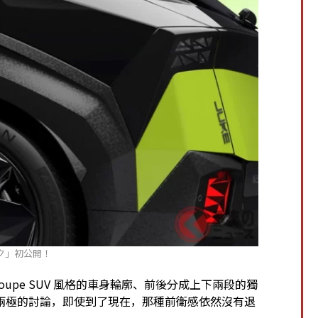
ク」初公開！
oupe SUV 風格的車身輪廓、前後分成上下兩段的獨
兩極的討論，即使到了現在，那種前衛感依然沒有退