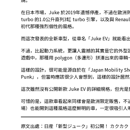
燒。
在日本市場，Juke 於2019年遺憾停產，不過在歐洲則
turbo 的1.0公升直列3缸 turbo 引擎，以及與 Re
初代那種強烈個性的風格。
而這次發表的全新車型，從車名「Juke EV」就能看
不過，比起動力系統，更讓人震撼的其實是它的外型設計——
遊戲中，那種用 polygon（多邊形）拼湊出來的車
這樣的設計，很可能是源自於在「Japan Mobility Show
Punk」，但當時應該很少人會想到，這樣的設計居
這次雖然沒有公開新款 Juke EV 的詳細規格，
可惜的是，這款車看起來同樣會是歐洲限定販售，不
場）也能開到這種風格這麼鮮明的車，一定很吸引人
原文出處：日産「新型ジューク」初公開！ カクカク