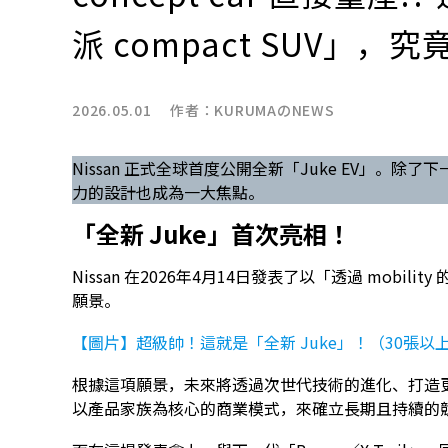
派 compact SUV」
2026.05.01 作者：
KURUMAのNEWS
Nissan 正式全球首度公開全新「Juke EV」。
力的設計也成為一大焦點。
「全新 Juke」首次亮相！
Nissan 在2026年4月14日發表了以「透過 mob
願景。
【圖片】超級帥！這就是「全新 Juke」！（30張以
根據這項願景，未來將透過次世代技術的進化、打造
以產品家族為核心的商業模式，來確立長期且持續的