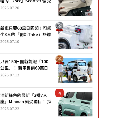
帽的 125cc」Scooter 備受
矚目！採用全新流線設計與
2026.07.20
各項升級，騎乘更加舒適！
已陸續開始出口的新款
「B...
新車只要60萬日圓起！可乘
坐3人的「創新Trike」熱銷
大賣成為人氣車款！「養車
2026.07.10
成本真的超便宜！」「150
日圓就能跑100公里」「小
朋友坐得...
只要150日圓就能跑「100
公里」！ 新車售價69萬日
圓的「3人座」Trike大受歡
2026.07.12
迎！ 順應時代需求，究竟
為何能迅速熱賣？
清新綠色的最新「3排7人
座」Minivan 備受矚目！ 採
用全長4.7公尺剛剛好的車
2026.07.22
身尺寸與「滑門」設計！