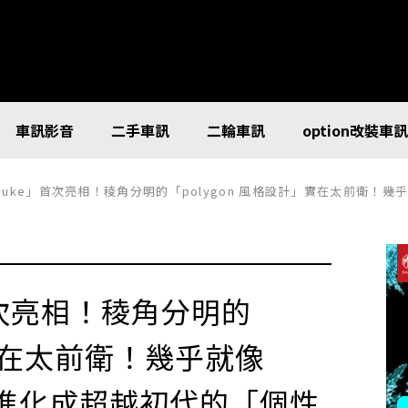
車訊影音
二手車訊
二輪車訊
option改裝車
uke」首次亮相！稜角分明的「polygon 風格設計」實在太前衛！幾乎就像 concept car 直
」首次亮相！稜角分明的
」實在太前衛！幾乎就像
產!? 進化成超越初代的「個性