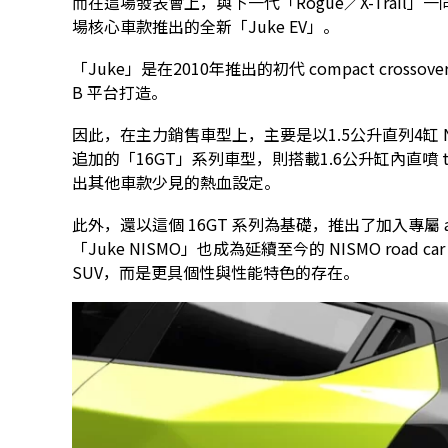
而在這場發表會上，與下一代「Rogue／X-Trai
場核心車款推出的全新「Juke EV」。
「Juke」是在2010年推出的初代 compact cross
B 平台打造。
因此，在主力銷售車型上，主要是以1.5公升直列4缸
追加的「16GT」系列車型，則搭載1.6公升缸內直噴 t
出其他車款少見的熱血設定。
此外，還以這個 16GT 系列為基礎，推出了加入專屬 
「Juke NISMO」也成為延續至今的 NISMO road 
SUV，而是更具個性與性能特色的存在。