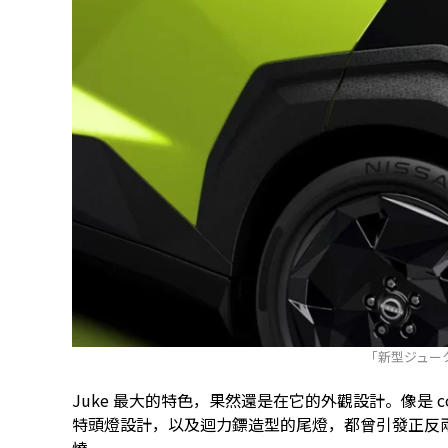
「新型ジュー
Juke 最大的特色，果然還是在它的外觀設計。像是 c
特頭燈設計，以及迴力鏢造型的尾燈，都曾引發正反