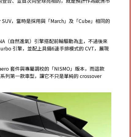
l」一同登台、並首次向全球亮相的，就是預計作為歐洲市
over SUV，當時是採用與「March」及「Cube」相同的
 NA（自然進氣）引擎搭配前輪驅動為主，不過後來
urbo 引擎，並配上具備6速手排模式的 CVT，展現
aero 套件與專屬調校的「NISMO」版本，而這款
car 系列第一款車型，讓它不只是單純的 crossover