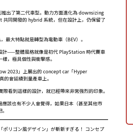
推出了第二代車型。動力方面進化為 downsizing
nault 共同開發的 hybrid 系統，但在設計上，仍保留了
出，最大特點就是轉型為電動車（BEV）。
整體風格就像是初代 PlayStation 時代賽車
輛一樣，極具個性與衝擊感。
 2023」上展出的 concept car「Hyper
然真的會延續到量產車上。
但光是實際看到這樣的設計，就已經帶來非常強烈的印象。
過應該也有不少人會覺得，如果日本（甚至其他市
吧。
「ポリゴン風デザイン」が斬新すぎる！ コンセプ