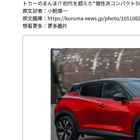
トカーのまんま!? 初代を超えた“個性派コンパクトS
原文記者：小鮒康一
原文圖庫：https://kuruma-news.jp/photo/105108
想看更多：
更多圖片