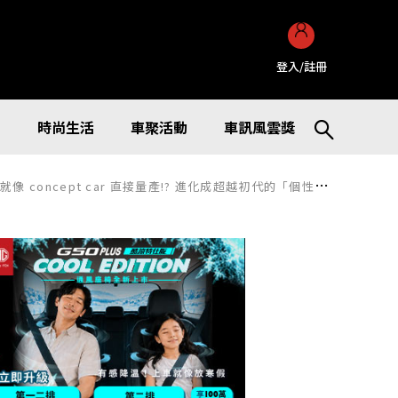
登入/註冊
訊
時尚生活
車聚活動
車訊風雲獎
接量產!? 進化成超越初代的「個性派 compact SUV」，究竟變成什麼樣子呢！