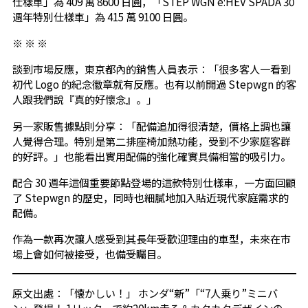
仕樣車」為 409 萬 8600 日圓，「STEP WGN e:HEV SPADA 30
週年特別仕樣車」為 415 萬 9100 日圓。
※ ※ ※
談到市場反應，東京都內的銷售人員表示：「很多客人一看到
初代 Logo 的紀念徽章就有反應。也有以前開過 Stepwgn 的客
人跟我們說『真的好懷念』。」
另一家販售據點則分享：「配備追加得很清楚，價格上調也讓
人覺得合理。特別是第二排座椅加熱功能，受到不少家庭客群
的好評。」也能看出實用配備的強化確實具備相當的吸引力。
配合 30 週年這個重要節點登場的這款特別仕樣車，一方面回顧
了 Stepwgn 的歷史，同時也細膩地加入貼近現代家庭需求的
配備。
作為一款再次讓人感受到其長年受歡迎理由的車型，未來在市
場上會如何被接受，也備受矚目。
原文出處：
「懐かしい！」 ホンダ“新”「“7人乗り”ミニバ