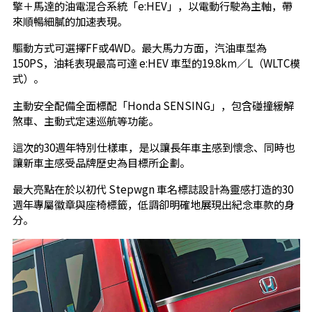
擎＋馬達的油電混合系統「e:HEV」，以電動行駛為主軸，帶
來順暢細膩的加速表現。
驅動方式可選擇FF或4WD。最大馬力方面，汽油車型為
150PS，油耗表現最高可達 e:HEV 車型的19.8km／L（WLTC模
式）。
主動安全配備全面標配「Honda SENSING」，包含碰撞緩解
煞車、主動式定速巡航等功能。
這次的30週年特別仕樣車，是以讓長年車主感到懷念、同時也
讓新車主感受品牌歷史為目標所企劃。
最大亮點在於以初代 Stepwgn 車名標誌設計為靈感打造的30
週年專屬徽章與座椅標籤，低調卻明確地展現出紀念車款的身
分。