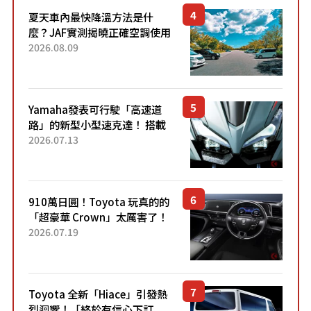
夏天車內最快降溫方法是什
麼？JAF實測揭曉正確空調使用
方式
2026.08.09
Yamaha發表可行駛「高速道
路」的新型小型速克達！ 搭載
能享受超強勁「渦輪感」的動
2026.07.13
力系統！ 採用與高階「Super
Sport」車款相同的...
910萬日圓！Toyota 玩真的的
「超豪華 Crown」太厲害了！
採用由「匠人技藝」打造的
2026.07.19
「專屬車色」與運動化「底盤
設定」！還配備專屬豪華...
Toyota 全新「Hiace」引發熱
烈迴響！「終於有信心下訂