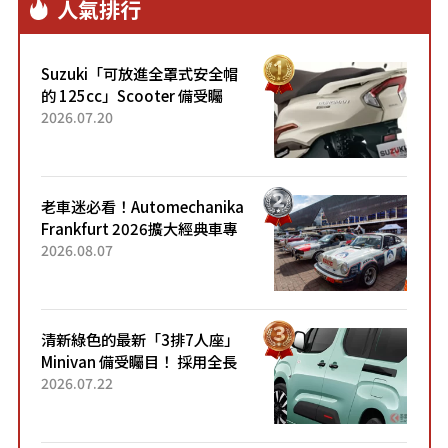
人氣排行
Suzuki「可放進全罩式安全帽
的 125cc」Scooter 備受矚
目！採用全新流線設計與各項
2026.07.20
升級，騎乘更加舒適！已陸續
開始出口的新款「B...
老車迷必看！Automechanika
Frankfurt 2026擴大經典車專
區 1954年珍稀古董車現場修復
2026.08.07
清新綠色的最新「3排7人座」
Minivan 備受矚目！ 採用全長
4.7公尺剛剛好的車身尺寸與
2026.07.22
「滑門」設計！ 還推出467萬
元日圓起的5人座版...