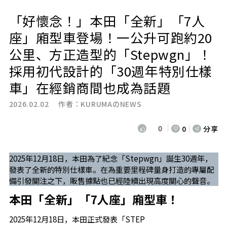
「好懷念！」本田「全新」「7人
座」廂型車登場！一公升可跑約20
公里、方正造型的「Stepwgn」！
採用初代設計的「30週年特別仕樣
車」在經銷商間也成為話題
2026.02.02 作者：
KURUMAのNEWS
0
0
分享
2025年12月18日，本田為了紀念「Stepwgn」誕生30週年，
發表了全新的特別仕樣車。在為重要里程碑量身打造的專屬配
備引發關注之下，販售據點也已經陸續出現高度關心的聲音。
本田「全新」「7人座」廂型車！
2025年12月18日，本田正式發表「STEP