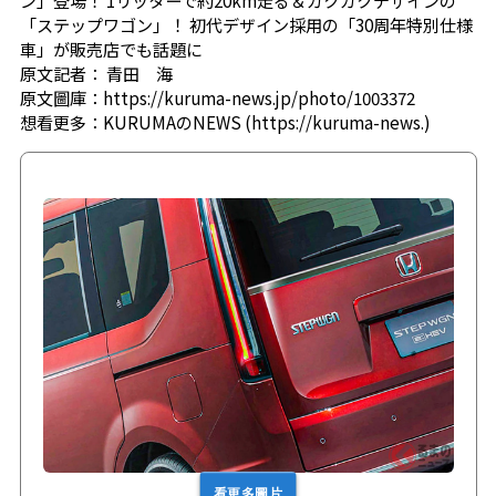
ン」登場！ 1リッターで約20km走る＆カクカクデザインの
「ステップワゴン」！ 初代デザイン採用の「30周年特別仕様
車」が販売店でも話題に
原文記者：
青田 海
原文圖庫：
https://kuruma-news.jp/photo/1003372
想看更多：
KURUMAのNEWS (https://kuruma-news.)
看更多圖片