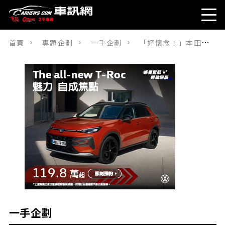
首頁
專題企劃
一手企劃
「好懷念！」本田「全新」「7人座」廂型車登場！一公升可跑約20公里、方正造型的「Stepwgn」！採用初代設計的「30週年特別仕樣車」在經銷商間也成為話題
一手企劃