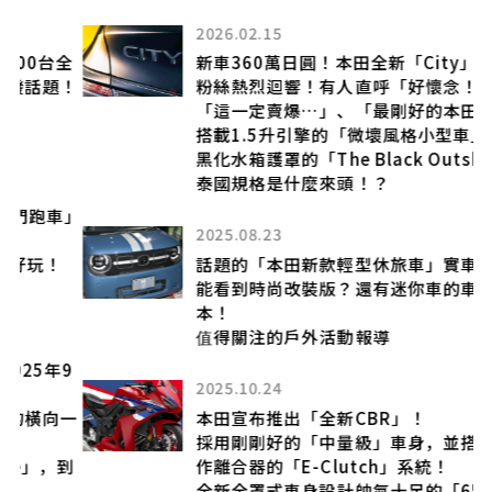
2026.02.15
全
新車360萬日圓！本田全新「City」引發老
！
粉絲熱烈迴響！有人直呼「好懷念！」、
「這一定賣爆…」、「最剛好的本田車！」
搭載1.5升引擎的「微壞風格小型車」！？
黑化水箱護罩的「The Black Outshine」
泰國規格是什麼來頭！？
車」
2025.08.23
話題的「本田新款輕型休旅車」實車展示！
能看到時尚改裝版？還有迷你車的車宿版
本！
值得關注的戶外活動報導
9
2025.10.24
一
本田宣布推出「全新CBR」！
採用剛剛好的「中量級」車身，並搭載免操
到
作離合器的「E-Clutch」系統！
全新全罩式車身設計帥氣十足的「650R」