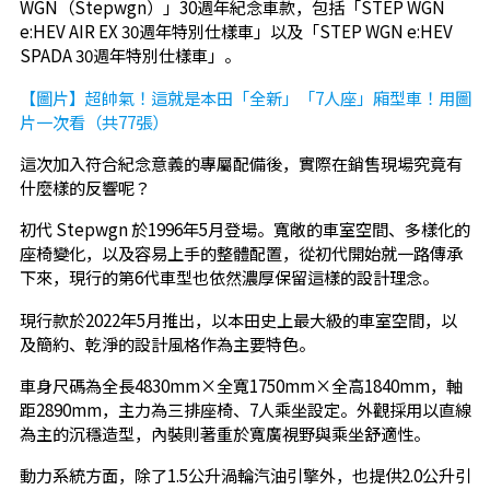
WGN（Stepwgn）」30週年紀念車款，包括「STEP WGN
e:HEV AIR EX 30週年特別仕樣車」以及「STEP WGN e:HEV
SPADA 30週年特別仕樣車」。
【圖片】超帥氣！這就是本田「全新」「7人座」廂型車！用圖
片一次看（共77張）
這次加入符合紀念意義的專屬配備後，實際在銷售現場究竟有
什麼樣的反響呢？
初代 Stepwgn 於1996年5月登場。寬敞的車室空間、多樣化的
座椅變化，以及容易上手的整體配置，從初代開始就一路傳承
下來，現行的第6代車型也依然濃厚保留這樣的設計理念。
現行款於2022年5月推出，以本田史上最大級的車室空間，以
及簡約、乾淨的設計風格作為主要特色。
車身尺碼為全長4830mm×全寬1750mm×全高1840mm，軸
距2890mm，主力為三排座椅、7人乘坐設定。外觀採用以直線
為主的沉穩造型，內裝則著重於寬廣視野與乘坐舒適性。
動力系統方面，除了1.5公升渦輪汽油引擎外，也提供2.0公升引