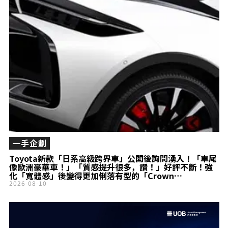
一手企劃
Toyota新款「日系高級跨界車」公開後詢問湧入！「車尾
像歐洲豪華車！」「質感提升很多，讚！」好評不斷！強
化「寬體感」後變得更加俐落有型的「Crown
Crossover」受到高度關注的原因是什麼？
2026-08-10