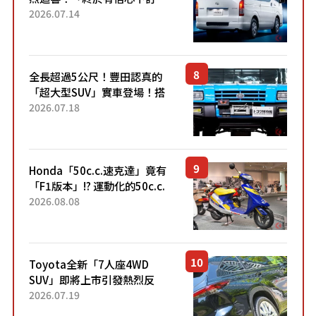
了！」「哪個等級交車最
2026.07.14
快？」討論不斷！但下訂後竟
然還要等「超過半年」才能交
車？...
全長超過5公尺！豐田認真的
「超大型SUV」實車登場！搭
載後輪也會轉向的「四輪轉
2026.07.18
向」系統！以宛如「軍用
車!?」般的硬派規格開發的
「Mega C...
Honda「50c.c.速克達」竟有
「F1版本」!? 運動化的50c.c.
速克達市場出現特別紀念車
2026.08.08
「DJ・1R F-1 Winning Sp...
Toyota全新「7人座4WD
SUV」即將上市引發熱烈反
響！網友表示「終於買得
2026.07.19
到」、「看起來也能取代