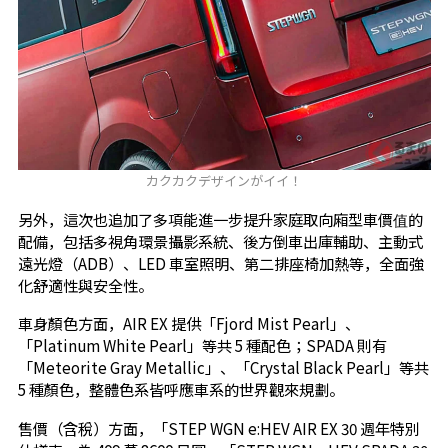
カクカクデザインがイイ！
另外，這次也追加了多項能進一步提升家庭取向廂型車價值的
配備，包括多視角環景攝影系統、後方倒車出庫輔助、主動式
遠光燈（ADB）、LED 車室照明、第二排座椅加熱等，全面強
化舒適性與安全性。
車身顏色方面，AIR EX 提供「Fjord Mist Pearl」、
「Platinum White Pearl」等共 5 種配色；SPADA 則有
「Meteorite Gray Metallic」、「Crystal Black Pearl」等共
5 種顏色，整體色系皆呼應車系的世界觀來規劃。
售價（含稅）方面，「STEP WGN e:HEV AIR EX 30 週年特別