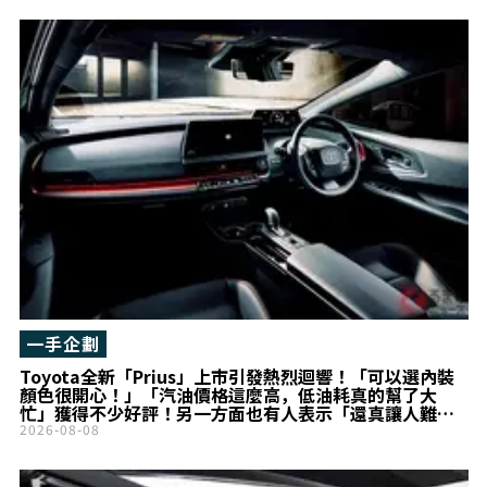
一手企劃
Toyota全新「Prius」上市引發熱烈迴響！「可以選內裝
顏色很開心！」「汽油價格這麼高，低油耗真的幫了大
忙」獲得不少好評！另一方面也有人表示「還真讓人難以
在Civic之間做選擇……」!? 兼具高質感設計魅力的
2026-08-08
「Prius」頂級車型成為話題！