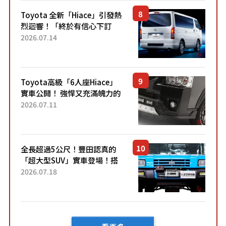
「三...
Toyota 全新「Hiace」引發熱
烈迴響！「終於有信心下訂
了！」「哪個等級交車最
2026.07.14
快？」討論不斷！但下訂後竟
然還要等「超過半年」才能交
車？...
Toyota高級「6人座Hiace」
實車公開！ 強悍又充滿魄力的
「全黑設計」搭配特別「豪華
2026.07.11
內裝」！ Premium打造的「限
定Bruno」由...
全長超過5公尺！豐田認真的
「超大型SUV」實車登場！搭
載後輪也會轉向的「四輪轉
2026.07.18
向」系統！以宛如「軍用
車!?」般的硬派規格開發的
「Mega C...