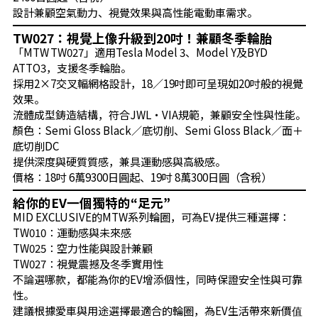
設計兼顧空氣動力、視覺效果與高性能電動車需求。
TW027：視覺上像升級到20吋！兼顧冬季輪胎
「MTW TW027」適用Tesla Model 3、Model Y及BYD
ATTO3，支援冬季輪胎。
採用2×7交叉輻網格設計，18／19吋即可呈現如20吋般的視覺
效果。
流體成型鋳造結構，符合JWL・VIA規範，兼顧安全性與性能。
顏色：Semi Gloss Black／底切削、Semi Gloss Black／面＋
底切削DC
提供深度與硬質質感，兼具運動感與高級感。
價格：18吋 6萬9300日圓起、19吋 8萬300日圓（含稅）
給你的EV一個獨特的“足元”
MID EXCLUSIVE的MTW系列輪圈，可為EV提供三種選擇：
TW010：運動感與未來感
TW025：空力性能與設計兼顧
TW027：視覺震撼及冬季實用性
不論選哪款，都能為你的EV增添個性，同時保證安全性與可靠
性。
建議根據愛車與用途選擇最適合的輪圈，為EV生活帶來新價值