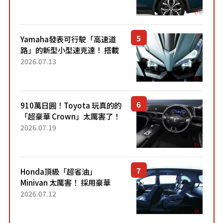
配備豐富、超越售價水準，堪
稱高CP值代表的「...
Yamaha發表可行駛「高速道
路」的新型小型速克達！ 搭載
能享受超強勁「渦輪感」的動
2026.07.13
力系統！ 採用與高階「Super
Sport」車款相同的...
910萬日圓！Toyota 玩真的的
「超豪華 Crown」太厲害了！
採用由「匠人技藝」打造的
2026.07.19
「專屬車色」與運動化「底盤
設定」！還配備專屬豪華...
Honda頂級「超省油」
Minivan 太厲害！ 採用豪華
「真皮座椅」與專屬「黑色內
2026.07.12
裝」！ 每公升可跑約20公里，
兼具優異節能表現與舒適