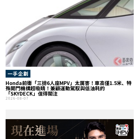
一手企劃
Honda前衛「三排6人座MPV」太厲害！車高僅1.5米、特
殊開門機構超吸睛！兼顧運動駕馭與低油耗的
「SKYDECK」值得關注
2026-08-07