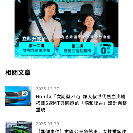
相關文章
2025.12.27
Honda「次期型Z!?」讓大叔世代熱血沸騰
引
搭載6速MT與圓燈的「昭和復古」設計完整
的
重現
2025.07.29
【異例事件】市區公車急煞車，女性乘客跌