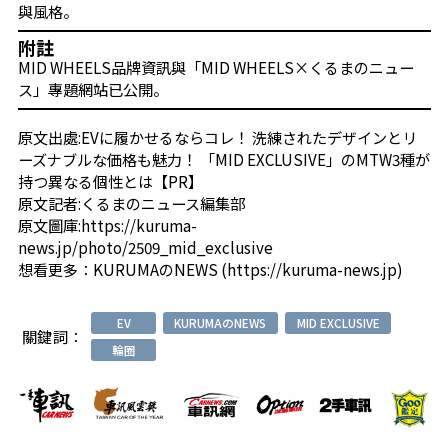
與風格。
附註
MID WHEELS品牌資訊與「MID WHEELS×くるまのニュー
ス」專題網站已公開。
原文出處:
EVに履かせるならコレ！ 洗練されたデザインとリ
ーズナブルな価格も魅力！ 「MID EXCLUSIVE」のMTW3種が
持つ異なる個性とは【PR】
原文記者:
くるまのニュース編集部
原文圖庫:
https://kuruma-
news.jp/photo/2509_mid_exclusive
想看更多：
KURUMAのNEWS (https://kuruma-news.jp)
EV
KURUMAのNEWS
MID EXCLUSIVE
關鍵詞：
輪圈