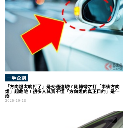
一手企劃
「方向燈太晚打了」是交通違規!? 剛轉彎才打「事後方向
燈」超危險！很多人其實不懂「方向燈的真正目的」是什
麼
2025-10-18