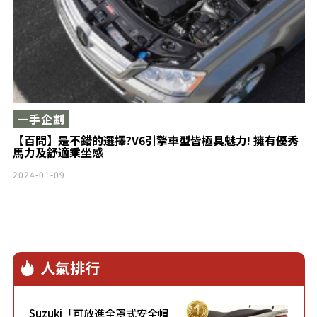
一手企劃
【百問】是不錯的選擇?V6引擎車型皆極具魅力! 擁有優秀
馬力及舒適乘坐感
2024-01-09
人氣排行
Suzuki「可放進全罩式安全帽