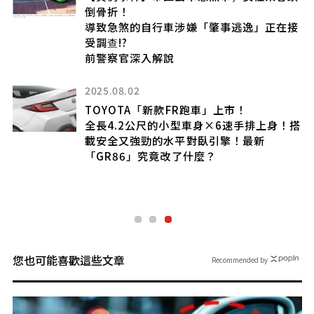
行
倒骨折！
導致急煞的自行車涉嫌「肇事逃逸」正在接
解
受調查!?
前警察官深入解說
2025.08.02
TOYOTA「新款FR跑車」上市！
超
全長4.2公尺的小型車身×6速手排上身！搭
載安全又強勁的水平對臥引擎！最新
「GR86」究竟改了什麼？
您也可能喜歡這些文章
Recommended by