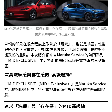
MID的高端系列追求「精緻」和「存在感」。精準的細節和立體造型營造
出與豪華車相符的莊重外觀。
車輛的印象在很大程度上取決於「足元」，也就是輪圈。性能
與舒適性固然重要，但如果在意外觀，「輪圈選擇」是絕對不
能妥協的重點。本次將介紹來自Maruka Service的熱門系列
「MID EXCLUSIVE」中，特別推薦給Tesla等電動車的三款輪
圈。
兼具洗練感與存在感的“高級選擇”
「MID EXCLUSIVE（MID・Exclusive）」是Maruka Service
推出的MID系列中，特別重視洗練造型與存在感的高級輪圈品
牌。
追求「洗練」與「存在感」的MID高級線