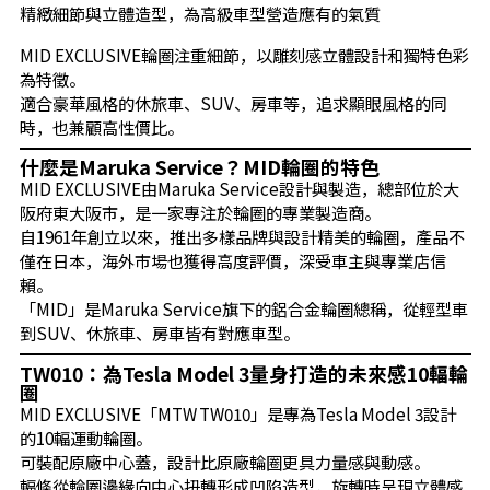
精緻細節與立體造型，為高級車型營造應有的氣質
MID EXCLUSIVE輪圈注重細節，以雕刻感立體設計和獨特色彩
為特徵。
適合豪華風格的休旅車、SUV、房車等，追求顯眼風格的同
時，也兼顧高性價比。
什麼是Maruka Service？MID輪圈的特色
MID EXCLUSIVE由Maruka Service設計與製造，總部位於大
阪府東大阪市，是一家專注於輪圈的專業製造商。
自1961年創立以來，推出多樣品牌與設計精美的輪圈，產品不
僅在日本，海外市場也獲得高度評價，深受車主與專業店信
賴。
「MID」是Maruka Service旗下的鋁合金輪圈總稱，從輕型車
到SUV、休旅車、房車皆有對應車型。
TW010：為Tesla Model 3量身打造的未來感10輻輪
圈
MID EXCLUSIVE「MTW TW010」是專為Tesla Model 3設計
的10輻運動輪圈。
可裝配原廠中心蓋，設計比原廠輪圈更具力量感與動感。
輻條從輪圈邊緣向中心扭轉形成凹陷造型，旋轉時呈現立體感