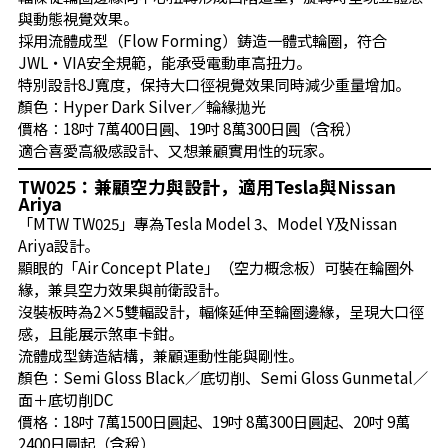
與動態視覺效果。
採用流體成型（Flow Forming）鋳造一體式輪圈，符合
JWL・VIA安全規範，能承受電動車高扭力。
特別設計8J寬度，保持大口徑視覺效果同時減少重量增加。
顏色：Hyper Dark Silver／輪緣拋光
價格：18吋 7萬400日圓、19吋 8萬300日圓（含稅）
適合喜愛高級感設計、又想兼顧實用性的玩家。
TW025：兼顧空力與設計，適用Tesla與Nissan
Ariya
「MTW TW025」專為Tesla Model 3、Model Y及Nissan
Ariya設計。
顯眼的「Air Concept Plate」（空力概念板）可裝在輪圈外
緣，兼具空力效果與前衛設計。
沒裝板時為2×5雙輻設計，輻條延伸至輪圈邊緣，呈現大口徑
感，且能展示煞車卡鉗。
流體成型鋳造結構，兼顧運動性能與剛性。
顏色：Semi Gloss Black／底切削、Semi Gloss Gunmetal／
面＋底切削DC
價格：18吋 7萬1500日圓起、19吋 8萬300日圓起、20吋 9萬
2400日圓起（含稅）