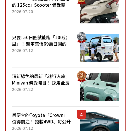
的 125cc」Scooter 備受矚
目！採用全新流線設計與各項
2026.07.20
升級，騎乘更加舒適！已陸續
開始出口的新款「B...
只要150日圓就能跑「100公
里」！ 新車售價69萬日圓的
「3人座」Trike大受歡迎！ 順
2026.07.12
應時代需求，究竟為何能迅速
熱賣？
清新綠色的最新「3排7人座」
Minivan 備受矚目！ 採用全長
4.7公尺剛剛好的車身尺寸與
2026.07.22
「滑門」設計！ 還推出467萬
元日圓起的5人座版...
最便宜的Toyota「Crown」
值得關注！ 搭載4WD、每公升
22.4公里低油耗表現超亮眼！
2026.07.12