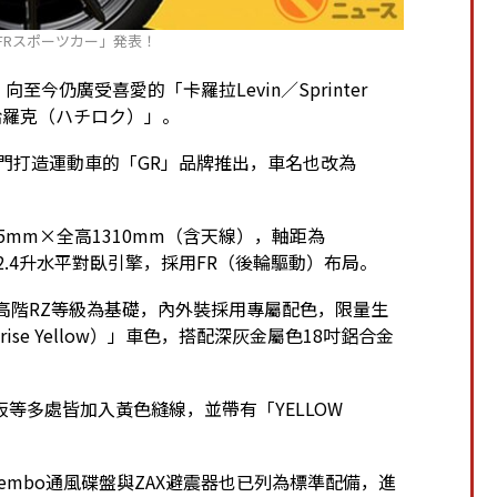
FRスポーツカー」発表！
至今仍廣受喜愛的「卡羅拉Levin／Sprinter
「哈羅克（ハチロク）」。
專門打造運動車的「GR」品牌推出，車名也改為
75mm×全高1310mm（含天線），軸距為
的2.4升水平對臥引擎，採用FR（後輪驅動）布局。
」是以高階RZ等級為基礎，內外裝採用專屬配色，限量生
se Yellow）」車色，搭配深灰金屬色18吋鋁合金
等多處皆加入黃色縫線，並帶有「YELLOW
embo通風碟盤與ZAX避震器也已列為標準配備，進