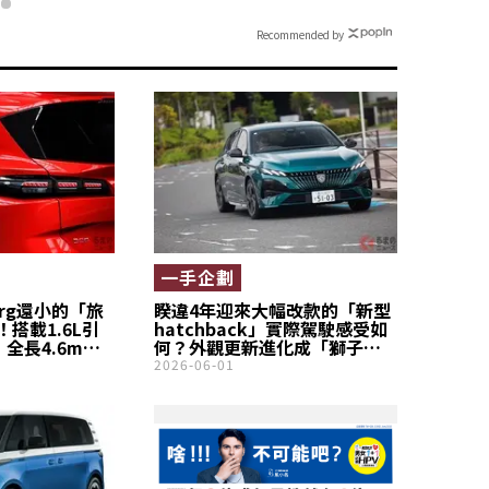
Recommended by
一手企劃
vorg還小的「旅
睽違4年迎來大幅改款的「新型
搭載1.6L引
hatchback」實際駕駛感受如
、全長4.6m級
何？外觀更新進化成「獅子
剛剛好」！也
臉」設計，Peugeot「308」的
2026-06-01
果然很有質感
實力究竟如何？
大家都在關注
SW！