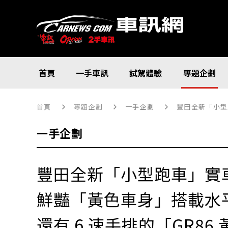
首頁
一手車訊
試駕體驗
專題企劃
首頁
專題企劃
一手企劃
豐田全新「小型
一手企劃
豐田全新「小型跑車」實
鮮豔「黃色車身」搭載水
還有 6 速手排的「GR8