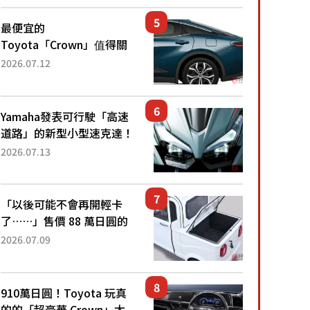
還推出467萬元日圓起的5
人座版...
最便宜的
Toyota「Crown」值得關
注！ 搭載4WD、每公升
2026.07.12
22.4公里低油耗表現超亮
眼！ 配備豐富、超越售價
水準，堪稱高CP值代表的
Yamaha發表可行駛「高速
「...
道路」的新型小型速克達！
搭載能享受超強勁「渦輪
2026.07.13
感」的動力系統！ 採用與
高階「Super Sport」車款
相同的...
「以後可能不會再開輕卡
了……」售價 88 萬日圓的
「超迷你輕型貨車」引發兩
2026.07.09
極評價！「150 日圓就能跑
100 公里！」「免驗車真的
太棒了！...
910萬日圓！Toyota 玩真
的的「超豪華 Crown」太