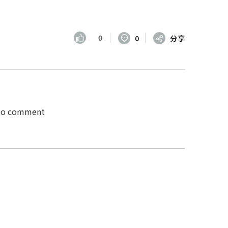
0
0
分享
 to comment