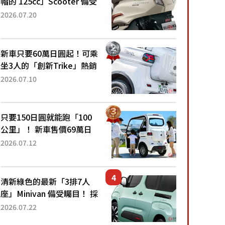
帽的 125cc」Scooter 備受
矚目！採用全新流線設計與
2026.07.20
各項升級，騎乘更加舒適！
已陸續開始出口的新款
「B...
新車只要60萬日圓起！可乘
坐3人的「創新Trike」熱銷
大賣成為人氣車款！「養車
2026.07.10
成本真的超便宜！」「150
日圓就能跑100公里」「小
朋友坐得...
只要150日圓就能跑「100
公里」！ 新車售價69萬日
圓的「3人座」Trike大受歡
2026.07.12
迎！ 順應時代需求，究竟
為何能迅速熱賣？
清新綠色的最新「3排7人
座」Minivan 備受矚目！ 採
用全長4.7公尺剛剛好的車
2026.07.22
身尺寸與「滑門」設計！