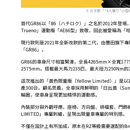
トヨタ新「“4人乗り”小型
首代GR86以「86（ハチロク）」之名於2012年登場，向
Trueno」運動版「AE86型」致敬，因此被愛稱為
現行款則是2021年全新改款的第二代，由豐田旗下
「GR86」。
GR86的車身尺寸相當緊湊，全長4265mm×全寬17
2575mm。搭載最大馬力235匹、最大扭力250Nm
這次推出的「黃色限量版（Yellow Limited）
產300台。顧名思義，全車採用鮮明的「日出黃（Sunri
輪圈，使車身呈現更加精悍的運動感。
內裝部分與外觀呼應，座椅、方向盤、排檔套、門飾板
LIMITED」專屬刺繡，呈現出限量車專屬的特別感。
不僅在設計上有所加成，原本在RZ等級需要選配的Br