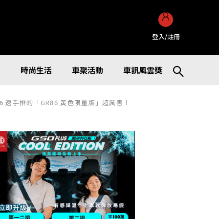
登入/註冊
訊
時尚生活
車聚活動
車訊風雲獎
速手排的「GR86 黃色限量版」超厲害！