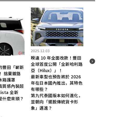
2025.12.03
2025.
睽違 10 年全面改款！豐田
豐田
全球首度公開「全新哈利路
的豐田「嶄新
超強
亞（Hilux）」！
！ 捨棄鍍鉻
配備
最新車型也預告將於 2026
水箱護罩
色粗
年在日本國內推出，其特色
高質感內裝超
氣勢
有哪些？
ista 全新
mod
第九代泰國版本如何進化，
是什麼來頭？
厲害
並朝向「擺脫傳統貨卡形
象」邁進？