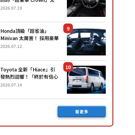
厲害了！採用由「匠人技
2026.07.19
藝」打造的「專屬車色」與
運動化「底盤設定」！還配
備專屬豪華...
Honda頂級「超省油」
Minivan 太厲害！ 採用豪華
「真皮座椅」與專屬「黑色
2026.07.12
內裝」！ 每公升可跑約20
公里，兼具優異節能表現與
舒適「三...
Toyota 全新「Hiace」引
發熱烈迴響！「終於有信心
下訂了！」「哪個等級交車
2026.07.14
最快？」討論不斷！但下訂
後竟然還要等「超過半年」
才能交車？...
看更多