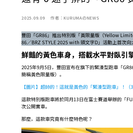
2025.09.09 作者：
KURUMAのNEWS
豐田「GR86」推出特別版「黃限量版（Yellow Limite
86／BRZ STYLE 2025 with 頭文字D」活動上首
鮮豔的黃色車身，搭載水平對臥引
2025年9月5日，豐田宣布在旗下的緊湊型跑車「GR86」推
簡稱黃色限量版）。
【圖片】超帥的！這就是黃色的「緊湊型跑車」！（3
這款特別版跑車將於同月13日在富士賽道舉辦的「FUJI 86
次公開實車。
那麼，這款車究竟有什麼特色呢？