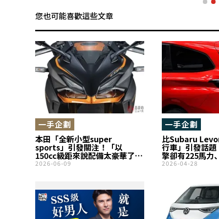
您也可能喜歡這些文章
一手企劃
一手企劃
本田「全新小型super
比Subaru Le
sports」引發關注！「以
行車」引發話題！
150cc級距來說配備太豪華了」
擎卻有225馬力
「不用驗車所以維護成本很
車身被讚「尺寸
2026-06-09
2026-04-28
低」等聲音出現。導入馬來西
有不少人覺得「
亞市場的「CBR150R」是什麼
很時尚」，現在
車？
Peugeot 308 