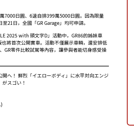
萬7000日圓、6速自排399萬5000日圓。因為限量
至21日，全國「GR Garage」均可申請。
YLE 2025 with 頭文字D」活動中，GR86的姊妹車
ition」特別版也將首次公開實車。活動不僅展示車輛，還安排低
駕、GR零件比較試駕等內容，讓參與者能切身感受操
公開へ！ 鮮烈「イエローボディ」に水平対向エンジ
ド」がスゴい！
.)