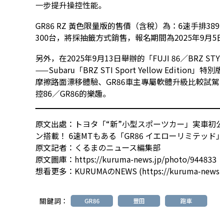
一步提升操控性能。
GR86 RZ 黃色限量版的售價（含稅）為：6速手排389
300台，將採抽籤方式銷售，報名期間為2025年9月5日
另外，在2025年9月13日舉辦的「FUJI 86／BRZ ST
——Subaru「BRZ STI Sport Yellow Ed
摩擦路面漂移體驗、GR86車主專屬軟體升級比較試
控86／GR86的樂趣。
原文出處：
トヨタ「“新”小型スポーツカー」実車初
ン搭載！ 6速MTもある「GR86 イエローリミテッ
原文記者：
くるまのニュース編集部
原文圖庫：
https://kuruma-news.jp/photo/944833
想看更多：
KURUMAのNEWS (https://kuruma-news
關鍵詞：
GR86
豐田
跑車