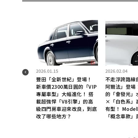
2026.01.15
2026.02.04
V」
豐田「全新世紀」登場！
不走浮誇路線
四缸
新車價2300萬日圓的「VIP
阿爾法」登場
專屬車型」大幅進化！ 搭
的「會發光」
nd
載超強悍「V8引擎」的高
×「白色系」
哪些
級四門房車迎來改良，到底
有型！ Modell
改了哪些地方？
「概念車款」