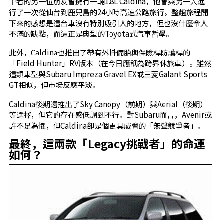
筆者的另一位朋友曾擁有一輛1.8L Caldina，他曾與另一人進
行了一次從仙台到鹿兒島的24小時高速公路旅行。整趟旅程開
下來的感想是這台車沒有特別吸引人的地方，但也沒什麼令人
不滿的缺點，而這正是典型的Toyota式汽車哲學。
此外，Caldina也推出了帶有外掛備胎與保險桿防護桿的
「Field Hunter」RV版本（在今日應稱為跨界休旅車）。雖然
這類車型與Subaru Impreza Gravel EX或三菱Galant Sports
GT相似，但市場反應平淡。
Caldina後期還推出了Sky Canopy（前期）與Aerial（後期）
等選擇，但它的存在感低調到不行。對Subaru而言，Avenir或
許不足為懼，但Caldina卻是個更具威脅的「無聲競爭者」。
最終，這兩款「Legacy挑戰者」的命運
如何？