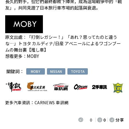
長久的對手，但它們最終都敗下陣來，成為這場戰爭中的「戰
友」，共同見證了日本旅行車市場的起落與衰退。
原文出處：
「打倒レガシー！」「あれ？思ってたのと違う
な…」トヨタ カルディナ/日産 アベニールによるワゴンブー
ムの舞台裏【推し車】
想看更多：
MOBY
關鍵詞：
MOBY
NISSAN
TOYOTA
更多汽車資訊：CARNEWS 車訊網
0
0
分享