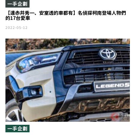
一手企劃
【連赤井秀一、安室透的車都有】名偵探柯南登場人物們
的17台愛車
2022-05-12
一手企劃