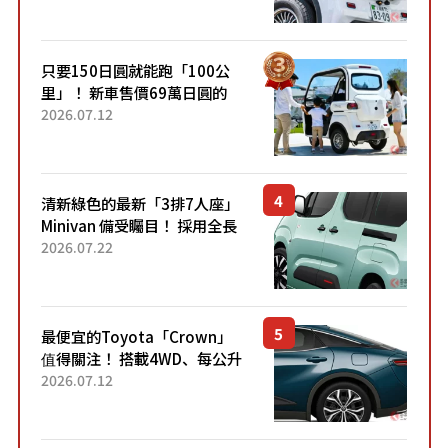
的超便宜！」「150日圓就能
跑100公里」「小朋友坐得...
只要150日圓就能跑「100公
里」！ 新車售價69萬日圓的
「3人座」Trike大受歡迎！ 順
2026.07.12
應時代需求，究竟為何能迅速
熱賣？
清新綠色的最新「3排7人座」
Minivan 備受矚目！ 採用全長
4.7公尺剛剛好的車身尺寸與
2026.07.22
「滑門」設計！ 還推出467萬
元日圓起的5人座版...
最便宜的Toyota「Crown」
值得關注！ 搭載4WD、每公升
22.4公里低油耗表現超亮眼！
2026.07.12
配備豐富、超越售價水準，堪
稱高CP值代表的「...