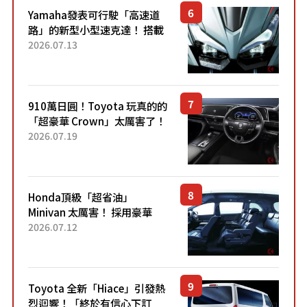
Yamaha發表可行駛「高速道
路」的新型小型速克達！ 搭載
能享受超強勁「渦輪感」的動
2026.07.13
力系統！ 採用與高階「Super
Sport」車款相同的...
910萬日圓！Toyota 玩真的的
「超豪華 Crown」太厲害了！
採用由「匠人技藝」打造的
2026.07.19
「專屬車色」與運動化「底盤
設定」！還配備專屬豪華...
Honda頂級「超省油」
Minivan 太厲害！ 採用豪華
「真皮座椅」與專屬「黑色內
2026.07.12
裝」！ 每公升可跑約20公里，
兼具優異節能表現與舒適
「三...
Toyota 全新「Hiace」引發熱
烈迴響！「終於有信心下訂