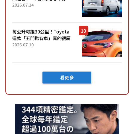
了！」「哪個等級交車最
2026.07.14
快？」討論不斷！但下訂後竟
然還要等「超過半年」才能交
車？...
每公升可跑30公里！Toyota
這款「五門掀背車」真的很厲
害！ 擁有全長4.3公尺的「剛剛
2026.07.10
好車身尺寸」，配備全面升
級！ 採Hybrid專屬設...
看更多