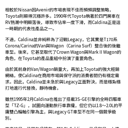
相較於Nissan因Avenir的市場表現不佳而頻頻調整策略，
Toyota則顯得沉穩許多。1990年代Toyota執著於四門房車在
RV熱潮中明顯落後，導致市佔率一度下滑，而Caldina正是這
一時期的代表性產品之一。
不過，Caldina並非純粹為了迎戰Legacy，它其實是T170系
Corona/Carina的Van與Wagon（Carina Surf）整合後的後繼
車型。後來，它甚至取代了Crown Wagon與Mark II Wagon的
角色，在Toyota的產品重組中扮演了重要角色。
由於其前身的Van/Wagon銷量大，再加上Toyota的強大經銷
網絡，使Caldina在商用市場與保守派的消費者間仍有穩定需
求。因此，Caldina並未急於與Legacy正面對決，而是穩紮穩
打地進行代替換，靜待機會。
雖然1995年2月Caldina也推出了搭載3S-GE引擎的全時四驅車
型「TZ-G」，試圖向運動旅行車靠攏，但它仍以1.8～2.0L的平
庸雙凸輪軸引擎為主，與Legacy GT車型不在同一個競爭級
別。