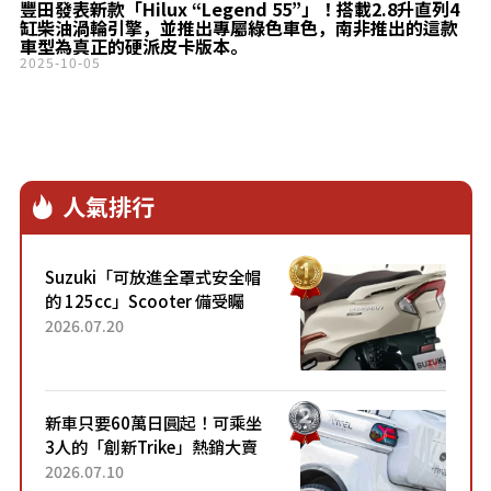
豐田發表新款「Hilux “Legend 55”」！搭載2.8升直列4
缸柴油渦輪引擎，並推出專屬綠色車色，南非推出的這款
車型為真正的硬派皮卡版本。
2025-10-05
人氣排行
Suzuki「可放進全罩式安全帽
的 125cc」Scooter 備受矚
目！採用全新流線設計與各項
2026.07.20
升級，騎乘更加舒適！已陸續
開始出口的新款「B...
新車只要60萬日圓起！可乘坐
3人的「創新Trike」熱銷大賣
成為人氣車款！「養車成本真
2026.07.10