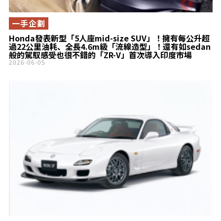
一手企劃
Honda發表新型「5人座mid-size SUV」！擁有每公升超
過22公里油耗、全長4.6m級「流線造型」！還有如sedan
般的駕馭感受也很不錯的「ZR-V」首次導入印度市場
2026-06-05