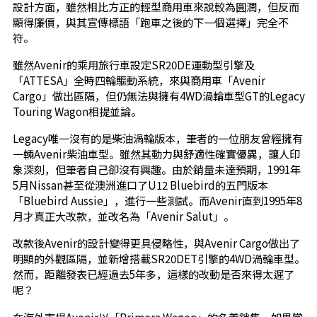
設計方面，雖然相比方正的輕型商用車來說較為圓潤，但反而
顯得廉價，與其宣傳標語「跑車之後的下一個選擇」完全不
符。
雖然Avenir的乘用旅行車設定SR20DE運動型引擎及
「ATTESA」全時四輪驅動系統，來與商用車「Avenir
Cargo」做出區隔，但仍無法與擁有4WD渦輪車型GT的Legacy
Touring Wagon相提並論。
Legacy唯一沒有的是柴油渦輪版本，筆者的一位朋友曾經擁有
一輛Avenir柴油車型。雖然其動力與舒適性確實優異，讓人印
象深刻，但筆者自己卻沒有興趣。由於銷量未達預期，1991年
5月Nissan甚至從澳洲進口了U12 Bluebird的五門版本
「Bluebird Aussie」，進行一些測試。而Avenir直到1995年8
月才真正大改款，並改名為「Avenir Salut」。
改款後Avenir的設計變得更具侵略性，與Avenir Cargo做出了
明顯的外觀區隔，並新增搭載SR20DET引擎的4WD渦輪車型。
然而，距離發表已經過去5年多，這樣的改動是否來得太遲了
呢？
在海外市場Avenir以「Primera Wagon」的名義銷售。如果當