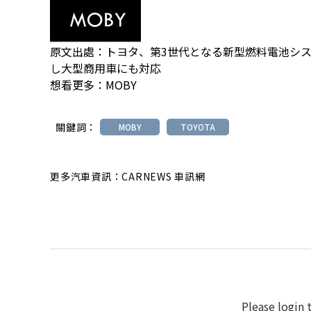
原文出處：
トヨタ、第3世代となる新型燃料電池シ
し大型商用車にも対応
想看更多：
MOBY
關鍵詞：
MOBY
TOYOTA
更多汽車資訊：CARNEWS 車訊網
Please login