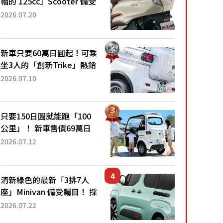
帽的 125cc」Scooter 備受
矚目！採用全新流線設計與
2026.07.20
各項升級，騎乘更加舒適！
已陸續開始出口的新款
「B...
新車只要60萬日圓起！可乘
坐3人的「創新Trike」熱銷
大賣成為人氣車款！「養車
2026.07.10
成本真的超便宜！」「150
日圓就能跑100公里」「小
朋友坐得...
只要150日圓就能跑「100
公里」！ 新車售價69萬日
圓的「3人座」Trike大受歡
2026.07.12
迎！ 順應時代需求，究竟
為何能迅速熱賣？
清新綠色的最新「3排7人
座」Minivan 備受矚目！ 採
用全長4.7公尺剛剛好的車
2026.07.22
身尺寸與「滑門」設計！