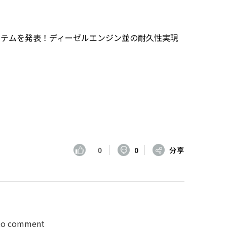
ステムを発表！ディーゼルエンジン並の耐久性実現
0
0
分享
 to comment