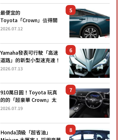
還推出467萬元日圓起的5
人座版...
最便宜的
Toyota「Crown」值得關
注！ 搭載4WD、每公升
2026.07.12
22.4公里低油耗表現超亮
眼！ 配備豐富、超越售價
水準，堪稱高CP值代表的
Yamaha發表可行駛「高速
「...
道路」的新型小型速克達！
搭載能享受超強勁「渦輪
2026.07.13
感」的動力系統！ 採用與
高階「Super Sport」車款
相同的...
910萬日圓！Toyota 玩真
的的「超豪華 Crown」太
厲害了！採用由「匠人技
2026.07.19
藝」打造的「專屬車色」與
運動化「底盤設定」！還配
備專屬豪華...
Honda頂級「超省油」
Minivan 太厲害！ 採用豪華