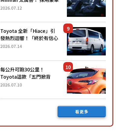
「真皮座椅」與專屬「黑色
2026.07.12
內裝」！ 每公升可跑約20
公里，兼具優異節能表現與
舒適「三...
Toyota 全新「Hiace」引
發熱烈迴響！「終於有信心
下訂了！」「哪個等級交車
2026.07.14
最快？」討論不斷！但下訂
後竟然還要等「超過半年」
才能交車？...
每公升可跑30公里！
Toyota這款「五門掀背
車」真的很厲害！ 擁有全
2026.07.10
長4.3公尺的「剛剛好車身
尺寸」，配備全面升級！
採Hybrid專屬設...
看更多