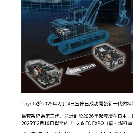
Toyota於2025年2月14日宣佈已成功開發新一代燃
這套系統為第三代，並計劃於2026年起陸續在日本
2025年2月19日舉辦的「H2 & FC EXPO（氫・