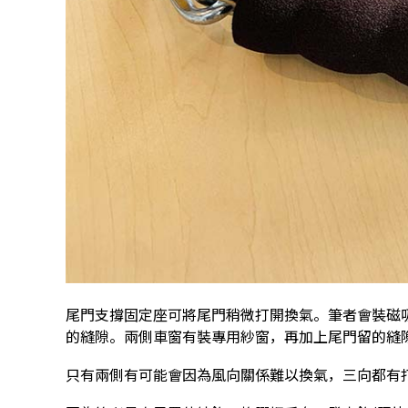
尾門支撐固定座可將尾門稍微打開換氣。筆者會裝磁吸
的縫隙。兩側車窗有裝專用紗窗，再加上尾門留的縫
只有兩側有可能會因為風向關係難以換氣，三向都有