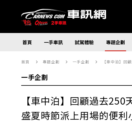
首頁
一手車訊
試駕體驗
專題企劃
首頁
專題企劃
一手企劃
【車中泊】回顧
一手企劃
【車中泊】回顧過去250
盛夏時節派上用場的便利