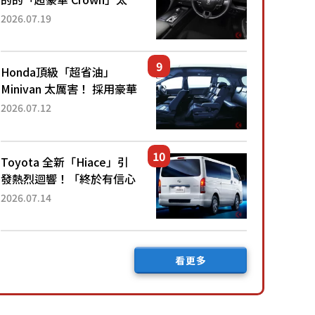
厲害了！採用由「匠人技
2026.07.19
藝」打造的「專屬車色」與
運動化「底盤設定」！還配
備專屬豪華...
Honda頂級「超省油」
Minivan 太厲害！ 採用豪華
「真皮座椅」與專屬「黑色
2026.07.12
內裝」！ 每公升可跑約20
公里，兼具優異節能表現與
舒適「三...
Toyota 全新「Hiace」引
發熱烈迴響！「終於有信心
下訂了！」「哪個等級交車
2026.07.14
最快？」討論不斷！但下訂
後竟然還要等「超過半年」
才能交車？...
看更多