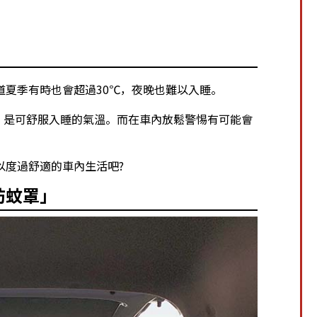
道夏季有時也會超過30℃，夜晚也難以入睡。
℃，是可舒服入睡的氣溫。而在車內放鬆警惕有可能會
以度過舒適的車內生活吧?
防蚊罩」