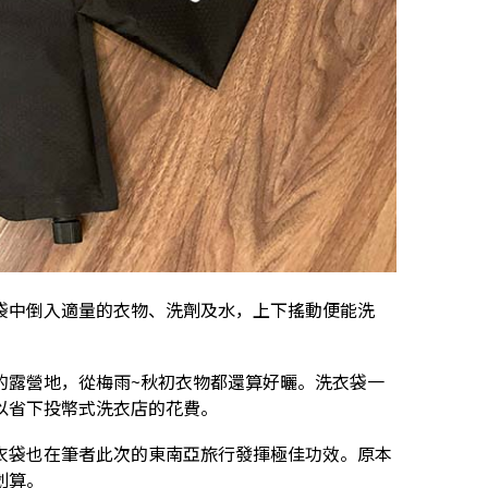
袋中倒入適量的衣物、洗劑及水，上下搖動便能洗
。
的露營地，從梅雨~秋初衣物都還算好曬。洗衣袋一
以省下投幣式洗衣店的花費。
衣袋也在筆者此次的東南亞旅行發揮極佳功效。原本
划算。