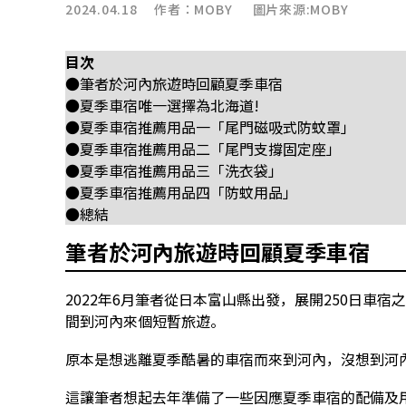
2024.04.18 作者：
MOBY
圖片來源:MOBY
目次
●筆者於河內旅遊時回顧夏季車宿
●夏季車宿唯一選擇為北海道!
●夏季車宿推薦用品一「尾門磁吸式防蚊罩」
●夏季車宿推薦用品二「尾門支撐固定座」
●夏季車宿推薦用品三「洗衣袋」
●夏季車宿推薦用品四「防蚊用品」
●總結
筆者於河內旅遊時回顧夏季車宿
2022年6月筆者從日本富山縣出發，展開250日車
間到河內來個短暫旅遊。
原本是想逃離夏季酷暑的車宿而來到河內，沒想到河內
這讓筆者想起去年準備了一些因應夏季車宿的配備及