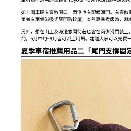
如上圖車尾有寬敞開口，兩側也有配備滑門。有寬敞
筆者有兩個磁吸式尾門防蚊簾，炎熱夏季煮飯時，就
另外，想在山上及海邊悠閒待著也會在兩側滑門裝上
鬥，6月中旬~9月皆可派上用場。建議大家可以先買一
夏季車宿推薦用品二「尾門支撐固