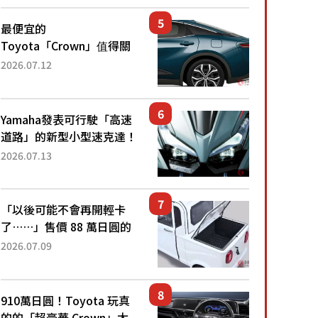
還推出467萬元日圓起的5
人座版...
最便宜的
Toyota「Crown」值得關
注！ 搭載4WD、每公升
2026.07.12
22.4公里低油耗表現超亮
眼！ 配備豐富、超越售價
水準，堪稱高CP值代表的
Yamaha發表可行駛「高速
「...
道路」的新型小型速克達！
搭載能享受超強勁「渦輪
2026.07.13
感」的動力系統！ 採用與
高階「Super Sport」車款
相同的...
「以後可能不會再開輕卡
了……」售價 88 萬日圓的
「超迷你輕型貨車」引發兩
2026.07.09
極評價！「150 日圓就能跑
100 公里！」「免驗車真的
太棒了！...
910萬日圓！Toyota 玩真
的的「超豪華 Crown」太