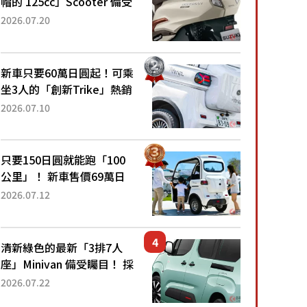
帽的 125cc」Scooter 備受
矚目！採用全新流線設計與
2026.07.20
各項升級，騎乘更加舒適！
已陸續開始出口的新款
「B...
新車只要60萬日圓起！可乘
坐3人的「創新Trike」熱銷
大賣成為人氣車款！「養車
2026.07.10
成本真的超便宜！」「150
日圓就能跑100公里」「小
朋友坐得...
只要150日圓就能跑「100
公里」！ 新車售價69萬日
圓的「3人座」Trike大受歡
2026.07.12
迎！ 順應時代需求，究竟
為何能迅速熱賣？
清新綠色的最新「3排7人
座」Minivan 備受矚目！ 採
用全長4.7公尺剛剛好的車
2026.07.22
身尺寸與「滑門」設計！