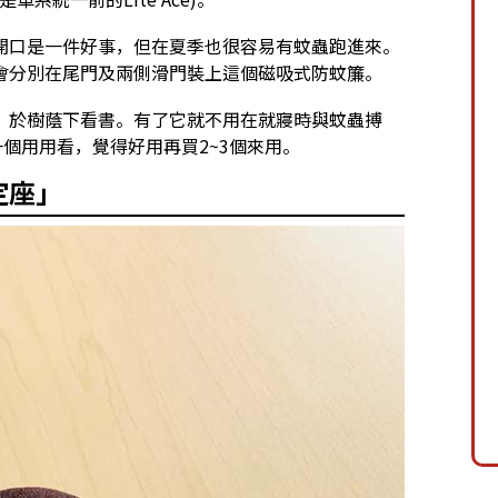
開口是一件好事，但在夏季也很容易有蚊蟲跑進來。
會分別在尾門及兩側滑門裝上這個磁吸式防蚊簾。
，於樹蔭下看書。有了它就不用在就寢時與蚊蟲搏
個用用看，覺得好用再買2~3個來用。
定座」