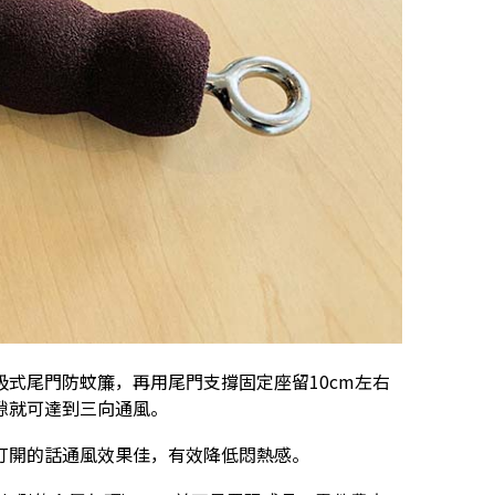
式尾門防蚊簾，再用尾門支撐固定座留10cm左右
隙就可達到三向通風。
打開的話通風效果佳，有效降低悶熱感。