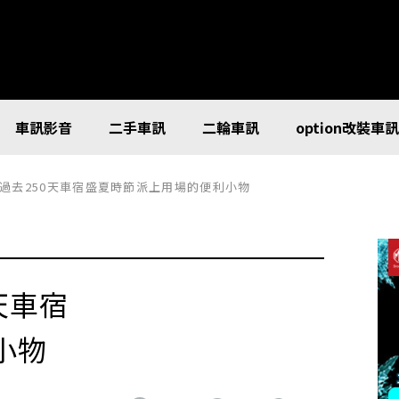
車訊影音
二手車訊
二輪車訊
option改裝車
過去250天車宿盛夏時節派上用場的便利小物
天車宿
小物