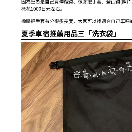
因為筆者是自己買伸縮鈎、橡膠把手套、登山鈎(照片
概花1000日元左右。
橡膠把手套有分很多長度，大家可以找適合自己車輛
夏季車宿推薦用品三「洗衣袋」