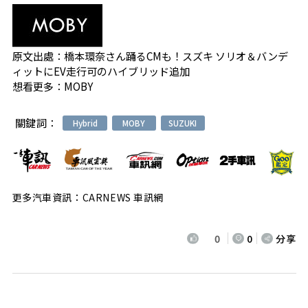
原文出處：
橋本環奈さん踊るCMも！スズキ ソリオ＆バンデ
ィットにEV走行可のハイブリッド追加
想看更多：
MOBY
關鍵詞：
Hybrid
MOBY
SUZUKI
更多汽車資訊：CARNEWS 車訊網
0
0
分享