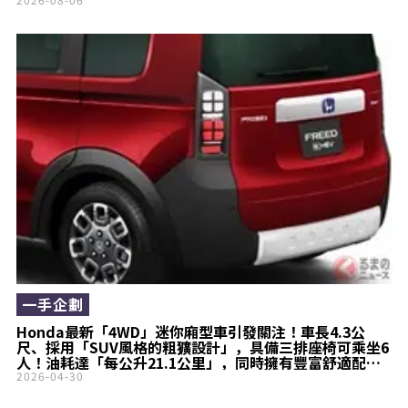
一手企劃
Honda最新「4WD」迷你廂型車引發關注！車長4.3公
尺、採用「SUV風格的粗獷設計」，具備三排座椅可乘坐6
人！油耗達「每公升21.1公里」，同時擁有豐富舒適配
備，這款Freed的最高等級車型到底是什麼？
2026-04-30