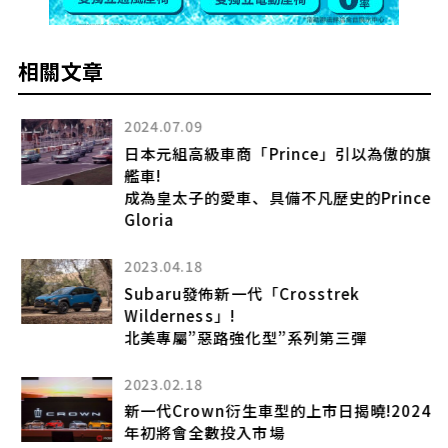
相關文章
2024.07.09
日本元組高級車商「Prince」引以為傲的旗
艦車!
成為皇太子的愛車、具備不凡歷史的Prince
Gloria
2023.04.18
圖流
Subaru發佈新一代「Crosstrek
Wilderness」!
北美專屬”惡路強化型”系列第三彈
數
2023.02.18
新一代Crown衍生車型的上市日揭曉!2024
年初將會全數投入市場