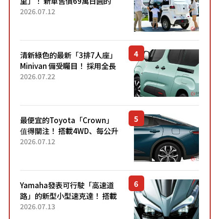
里」！ 新車售價69萬日圓的
「3人座」Trike大受歡迎！ 順
2026.07.12
應時代需求，究竟為何能迅速
熱賣？
清新綠色的最新「3排7人座」
Minivan 備受矚目！ 採用全長
4.7公尺剛剛好的車身尺寸與
2026.07.22
「滑門」設計！ 還推出467萬
元日圓起的5人座版...
最便宜的Toyota「Crown」
值得關注！ 搭載4WD、每公升
22.4公里低油耗表現超亮眼！
2026.07.12
配備豐富、超越售價水準，堪
稱高CP值代表的「...
Yamaha發表可行駛「高速道
路」的新型小型速克達！ 搭載
能享受超強勁「渦輪感」的動
2026.07.13
力系統！ 採用與高階「Super