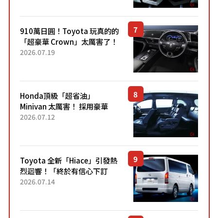
Sport」車款相同的...
910萬日圓！Toyota 玩真的的
「超豪華 Crown」太厲害了！
採用由「匠人技藝」打造的
2026.07.19
「專屬車色」與運動化「底盤
設定」！還配備專屬豪華...
Honda頂級「超省油」
Minivan 太厲害！ 採用豪華
「真皮座椅」與專屬「黑色內
2026.07.12
裝」！ 每公升可跑約20公里，
兼具優異節能表現與舒適
「三...
Toyota 全新「Hiace」引發熱
烈迴響！「終於有信心下訂
了！」「哪個等級交車最
2026.07.14
快？」討論不斷！但下訂後竟
然還要等「超過半年」才能交
車？...