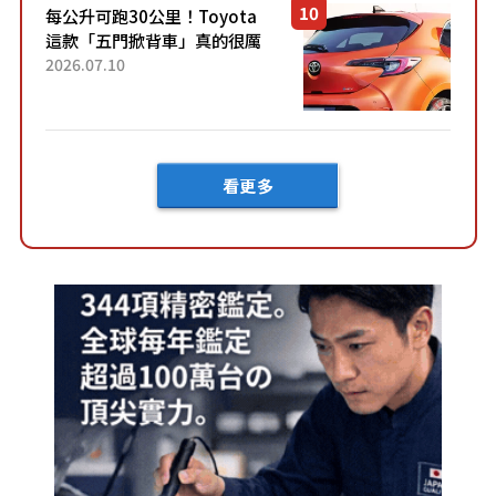
每公升可跑30公里！Toyota
這款「五門掀背車」真的很厲
害！ 擁有全長4.3公尺的「剛剛
2026.07.10
好車身尺寸」，配備全面升
級！ 採Hybrid專屬設...
看更多