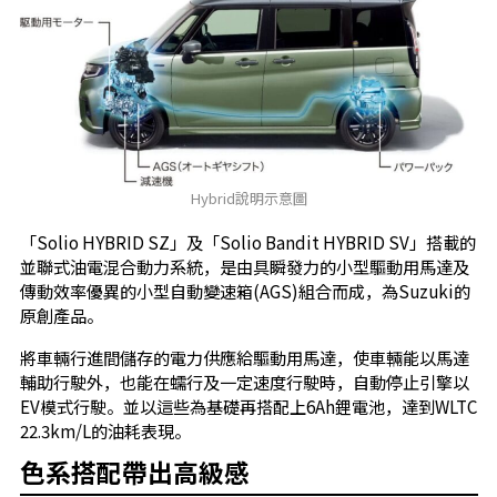
Hybrid說明示意圖
「Solio HYBRID SZ」及「Solio Bandit HYBRID SV」搭載的
並聯式油電混合動力系統，是由具瞬發力的小型驅動用馬達及
傳動效率優異的小型自動變速箱(AGS)組合而成，為Suzuki的
原創產品。
將車輛行進間儲存的電力供應給驅動用馬達，使車輛能以馬達
輔助行駛外，也能在蠕行及一定速度行駛時，自動停止引擎以
EV模式行駛。並以這些為基礎再搭配上6Ah鋰電池，達到WLTC
22.3km/L的油耗表現。
色系搭配帶出高級感