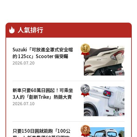
人氣排行
Suzuki「可放進全罩式安全帽
的 125cc」Scooter 備受矚
目！採用全新流線設計與各項
2026.07.20
升級，騎乘更加舒適！已陸續
開始出口的新款「B...
新車只要60萬日圓起！可乘坐
3人的「創新Trike」熱銷大賣
成為人氣車款！「養車成本真
2026.07.10
的超便宜！」「150日圓就能
跑100公里」「小朋友坐得...
只要150日圓就能跑「100公