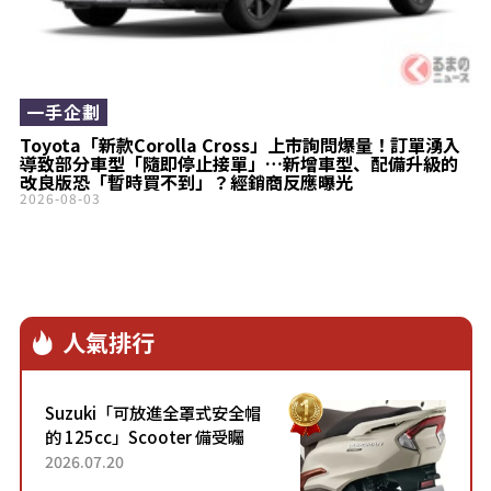
一手企劃
Toyota「新款Corolla Cross」上市詢問爆量！訂單湧入
導致部分車型「隨即停止接單」…新增車型、配備升級的
改良版恐「暫時買不到」？經銷商反應曝光
2026-08-03
人氣排行
Suzuki「可放進全罩式安全帽
的 125cc」Scooter 備受矚
目！採用全新流線設計與各項
2026.07.20
升級，騎乘更加舒適！已陸續