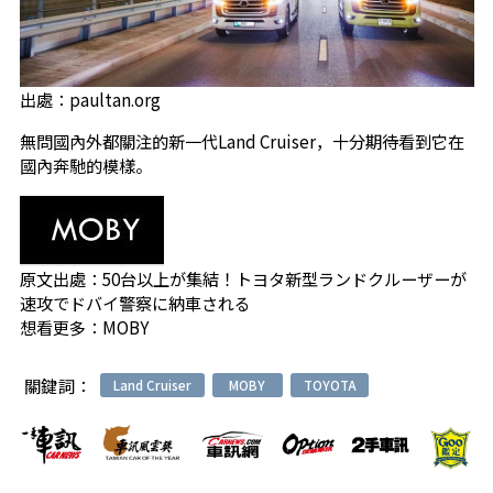
出處：paultan.org
無問國內外都關注的新一代Land Cruiser，十分期待看到它在
國內奔馳的模樣。
原文出處：
50台以上が集結！トヨタ新型ランドクルーザーが
速攻でドバイ警察に納車される
想看更多：
MOBY
關鍵詞：
Land Cruiser
MOBY
TOYOTA