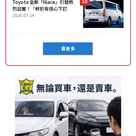
Toyota 全新「Hiace」引發熱
烈迴響！「終於有信心下訂
了！」「哪個等級交車最
2026.07.14
快？」討論不斷！但下訂後竟
然還要等「超過半年」才能交
車？...
看更多