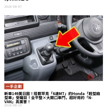
2026-08-07
一手企劃
新車149萬日圓！搭載罕見「6速MT」的Honda「輕型廂
型車」受矚目！全平整×大開口車門，超好用的「N-
VAN」真厲害！
2026-08-10