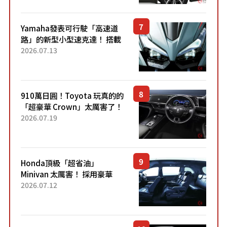
稱高CP值代表的「...
Yamaha發表可行駛「高速道
路」的新型小型速克達！ 搭載
能享受超強勁「渦輪感」的動
2026.07.13
力系統！ 採用與高階「Super
Sport」車款相同的...
910萬日圓！Toyota 玩真的的
「超豪華 Crown」太厲害了！
採用由「匠人技藝」打造的
2026.07.19
「專屬車色」與運動化「底盤
設定」！還配備專屬豪華...
Honda頂級「超省油」
Minivan 太厲害！ 採用豪華
「真皮座椅」與專屬「黑色內
2026.07.12
裝」！ 每公升可跑約20公里，
兼具優異節能表現與舒適
「三...