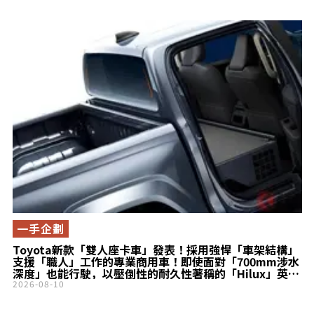
一手企劃
Toyota新款「雙人座卡車」發表！採用強悍「車架結構」
支援「職人」工作的專業商用車！即使面對「700mm涉水
深度」也能行駛，以壓倒性的耐久性著稱的「Hilux」英國
特別規格究竟是什麼？
2026-08-10