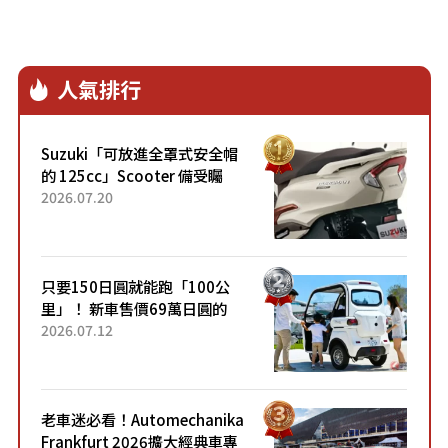
人氣排行
Suzuki「可放進全罩式安全帽
的 125cc」Scooter 備受矚
目！採用全新流線設計與各項
2026.07.20
升級，騎乘更加舒適！已陸續
開始出口的新款「B...
只要150日圓就能跑「100公
里」！ 新車售價69萬日圓的
「3人座」Trike大受歡迎！ 順
2026.07.12
應時代需求，究竟為何能迅速
熱賣？
老車迷必看！Automechanika
Frankfurt 2026擴大經典車專