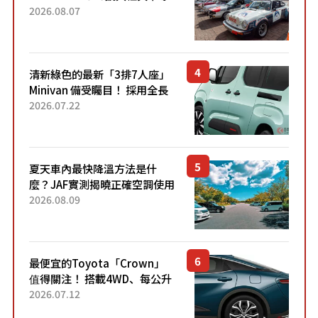
區 1954年珍稀古董車現場修復
2026.08.07
清新綠色的最新「3排7人座」
Minivan 備受矚目！ 採用全長
4.7公尺剛剛好的車身尺寸與
2026.07.22
「滑門」設計！ 還推出467萬
元日圓起的5人座版...
夏天車內最快降溫方法是什
麼？JAF實測揭曉正確空調使用
方式
2026.08.09
最便宜的Toyota「Crown」
值得關注！ 搭載4WD、每公升
22.4公里低油耗表現超亮眼！
2026.07.12
配備豐富、超越售價水準，堪