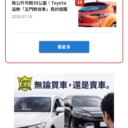
每公升可跑30公里！Toyota
這款「五門掀背車」真的很厲
害！ 擁有全長4.3公尺的「剛剛
2026.07.10
好車身尺寸」，配備全面升
級！ 採Hybrid專屬設...
看更多