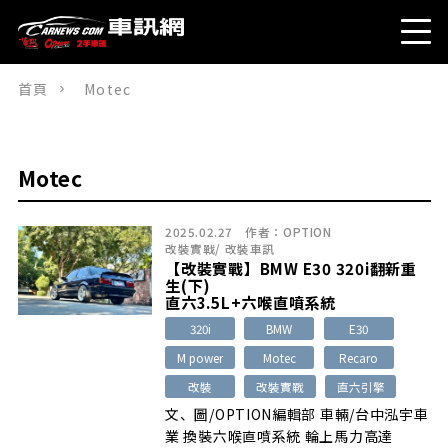
首頁
Motec
Motec
2025.02.27
作者：
OPTION
改裝實戰
/
改裝車訊
【改裝實戰】BMW E30 320i翻新重
生(下)
直六3.5L+六喉直噴系統
320i
BMW
E30
M power
Motec
Recaro
改裝
改裝實戰
直六引擎
文、圖/OPTION編輯部 車輛/台中泓宇車
業 換裝六喉直噴系統 輪上馬力高達