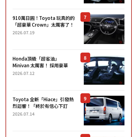
Sport」車款相同的...
910萬日圓！Toyota 玩真的的
「超豪華 Crown」太厲害了！
採用由「匠人技藝」打造的
2026.07.19
「專屬車色」與運動化「底盤
設定」！還配備專屬豪華...
Honda頂級「超省油」
Minivan 太厲害！ 採用豪華
「真皮座椅」與專屬「黑色內
2026.07.12
裝」！ 每公升可跑約20公里，
兼具優異節能表現與舒適
「三...
Toyota 全新「Hiace」引發熱
烈迴響！「終於有信心下訂
了！」「哪個等級交車最
2026.07.14
快？」討論不斷！但下訂後竟
然還要等「超過半年」才能交
車？...