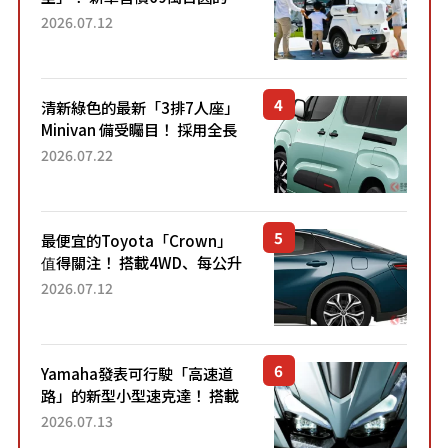
「3人座」Trike大受歡迎！ 順
2026.07.12
應時代需求，究竟為何能迅速
熱賣？
清新綠色的最新「3排7人座」
Minivan 備受矚目！ 採用全長
4.7公尺剛剛好的車身尺寸與
2026.07.22
「滑門」設計！ 還推出467萬
元日圓起的5人座版...
最便宜的Toyota「Crown」
值得關注！ 搭載4WD、每公升
22.4公里低油耗表現超亮眼！
2026.07.12
配備豐富、超越售價水準，堪
稱高CP值代表的「...
Yamaha發表可行駛「高速道
路」的新型小型速克達！ 搭載
能享受超強勁「渦輪感」的動
2026.07.13
力系統！ 採用與高階「Super