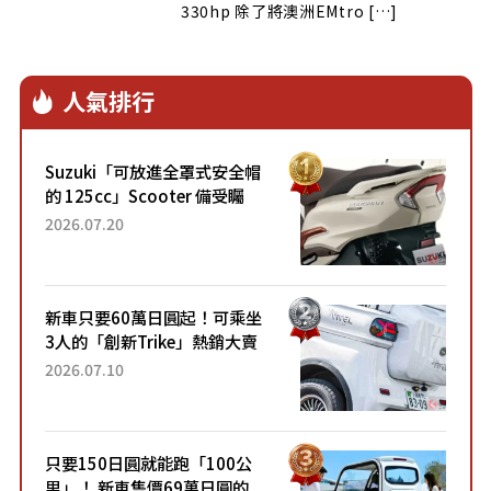
330hp 除了將澳洲EMtro […]
人氣排行
Suzuki「可放進全罩式安全帽
的 125cc」Scooter 備受矚
目！採用全新流線設計與各項
2026.07.20
升級，騎乘更加舒適！已陸續
開始出口的新款「B...
新車只要60萬日圓起！可乘坐
3人的「創新Trike」熱銷大賣
成為人氣車款！「養車成本真
2026.07.10
的超便宜！」「150日圓就能
跑100公里」「小朋友坐得...
只要150日圓就能跑「100公
里」！ 新車售價69萬日圓的