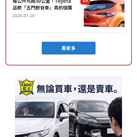
每公升可跑30公里！Toyota
這款「五門掀背車」真的很厲
害！ 擁有全長4.3公尺的「剛剛
2026.07.10
好車身尺寸」，配備全面升
級！ 採Hybrid專屬設...
看更多