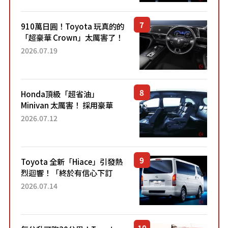
Sport」車款相同的...
910萬日圓！Toyota 玩真的的
「超豪華 Crown」太厲害了！
採用由「匠人技藝」打造的
2026.07.19
「專屬車色」與運動化「底盤
設定」！還配備專屬豪華...
Honda頂級「超省油」
Minivan 太厲害！ 採用豪華
「真皮座椅」與專屬「黑色內
2026.07.12
裝」！ 每公升可跑約20公里，
兼具優異節能表現與舒適
「三...
Toyota 全新「Hiace」引發熱
烈迴響！「終於有信心下訂
了！」「哪個等級交車最
2026.07.14
快？」討論不斷！但下訂後竟
然還要等「超過半年」才能交
車？...