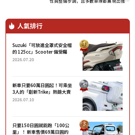
性與整備步調，且多數車隊都展現出強大
的企圖心…
人氣排行
Suzuki「可放進全罩式安全帽
的 125cc」Scooter 備受矚
目！採用全新流線設計與各項
2026.07.20
升級，騎乘更加舒適！已陸續
開始出口的新款「B...
新車只要60萬日圓起！可乘坐
3人的「創新Trike」熱銷大賣
成為人氣車款！「養車成本真
2026.07.10
的超便宜！」「150日圓就能
跑100公里」「小朋友坐得...
只要150日圓就能跑「100公
里」！ 新車售價69萬日圓的