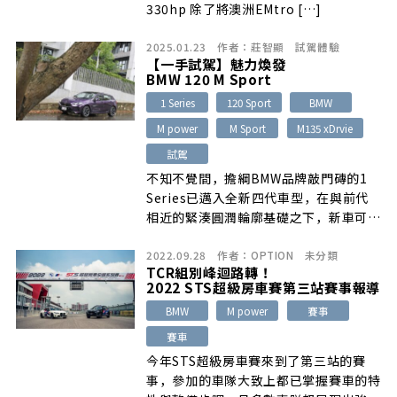
330hp 除了將澳洲EMtro […]
2025.01.23
作者：
莊智顯
試駕體驗
【一手試駕】魅力煥發
BMW 120 M Sport
1 Series
120 Sport
BMW
M power
M Sport
M135 xDrvie
試駕
不知不覺間，擔綱BMW品牌敲門磚的1
Series已邁入全新四代車型，在與前代
相近的緊湊圓潤輪廓基礎之下，新車可說
各方面都有長足進步…
2022.09.28
作者：
OPTION
未分類
TCR組別峰迴路轉！
2022 STS超級房車賽第三站賽事報導
BMW
M power
賽事
賽車
今年STS超級房車賽來到了第三站的賽
事，參加的車隊大致上都已掌握賽車的特