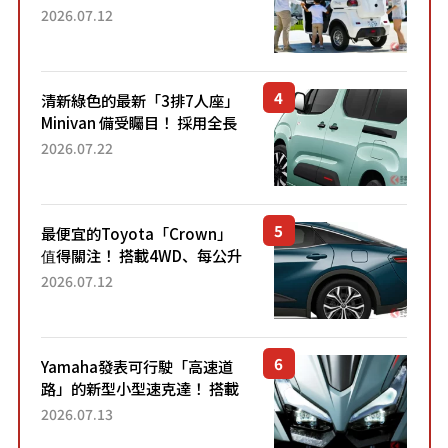
「3人座」Trike大受歡迎！ 順
2026.07.12
應時代需求，究竟為何能迅速
熱賣？
清新綠色的最新「3排7人座」
Minivan 備受矚目！ 採用全長
4.7公尺剛剛好的車身尺寸與
2026.07.22
「滑門」設計！ 還推出467萬
元日圓起的5人座版...
最便宜的Toyota「Crown」
值得關注！ 搭載4WD、每公升
22.4公里低油耗表現超亮眼！
2026.07.12
配備豐富、超越售價水準，堪
稱高CP值代表的「...
Yamaha發表可行駛「高速道
路」的新型小型速克達！ 搭載
能享受超強勁「渦輪感」的動
2026.07.13
力系統！ 採用與高階「Super