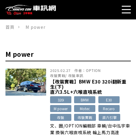
首頁
M power
M power
2025.02.27
作者：
OPTION
改裝實戰
/
改裝車訊
【改裝實戰】BMW E30 320i翻新重
生(下)
直六3.5L+六喉直噴系統
320i
BMW
E30
M power
Motec
Recaro
改裝
改裝實戰
直六引擎
文、圖/OPTION編輯部 車輛/台中泓宇車
業 換裝六喉直噴系統 輪上馬力高達