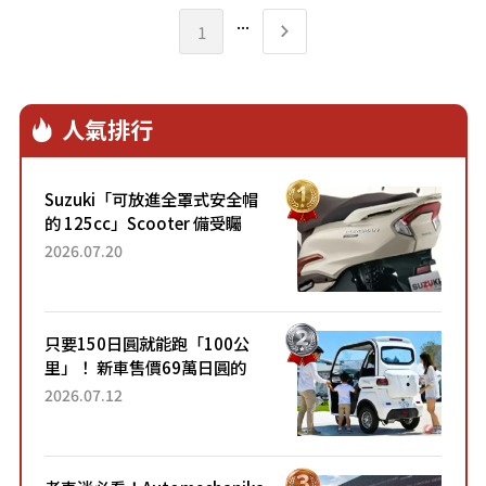
...
1
人氣排行
Suzuki「可放進全罩式安全帽
的 125cc」Scooter 備受矚
目！採用全新流線設計與各項
2026.07.20
升級，騎乘更加舒適！已陸續
開始出口的新款「B...
只要150日圓就能跑「100公
里」！ 新車售價69萬日圓的
「3人座」Trike大受歡迎！ 順
2026.07.12
應時代需求，究竟為何能迅速
熱賣？