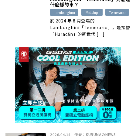
什麼樣的車？
Lamborghini
Midship
Temerario
於 2024 年 8 月登場的
Lamborghini「Temerario」，是接替
「Huracán」的新世代 […]
2026.04.14
作者：
KURUMAのNEWS