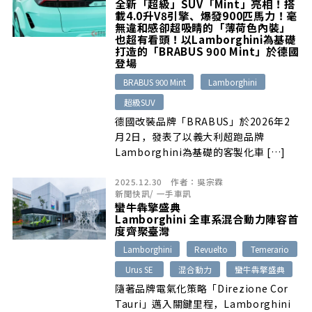
全新「超級」SUV「Mint」亮相！搭
只是將Temerario當作直接取代
載4.0升V8引擎、爆發900匹馬力！毫
Huracan的「新款小牛」，事實上，
無違和感卻超吸睛的「薄荷色內裝」
也超有看頭！以Lamborghini為基礎
Temerario雖然接替家族入門定位，但
打造的「BRABUS 900 Mint」於德國
整體車格設定早已跳脫過往入門超跑級
登場
距，因此，Lamborghini Taipei在原廠
BRABUS 900 Mint
Lamborghini
支持下選定麗寶國際賽道作為全新
Temerario的國內首次動態試駕場地，
超級SUV
讓臺灣熱血愛好者與受邀媒體能夠深入感
德國改裝品牌「BRABUS」於2026年2
受新車的真正性能實力！
月2日，發表了以義大利超跑品牌
Lamborghini為基礎的客製化車 […]
2025.12.30
作者：
吳宗霖
新聞快訊
/
一手車訊
蠻牛犇擎盛典
Lamborghini 全車系混合動力陣容首
度齊聚臺灣
Lamborghini
Revuelto
Temerario
Urus SE
混合動力
蠻牛犇擎盛典
隨著品牌電氣化策略「Direzione Cor
Tauri」邁入關鍵里程，Lamborghini