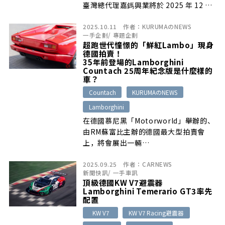
臺灣總代理嘉鎷興業將於 2025 年 12 月
27 日至 29 日，於臺北信義區藝術文化
2025.10.11
作者：
KURUMAのNEWS
新地標 Fubon Art Pavilion（富邦美術
一手企劃
/
專題企劃
館附屬商業棟），舉辦一場完整呈現
超跑世代憧憬的「鮮紅Lambo」現身
Lamborghini 最新世代電能化產品陣容
德國拍賣！
的品牌展示。
35年前登場的Lamborghini
Countach 25周年紀念版是什麼樣的
車？
Countach
KURUMAのNEWS
Lamborghini
在德國慕尼黑「Motorworld」舉辦的、
由RM蘇富比主辦的德國最大型拍賣會
上，將會展出一輛…
2025.09.25
作者：
CARNEWS
新聞快訊
/
一手車訊
頂級德國KW V7避震器
Lamborghini Temerario GT3率先
配置
KW V7
KW V7 Racing避震器