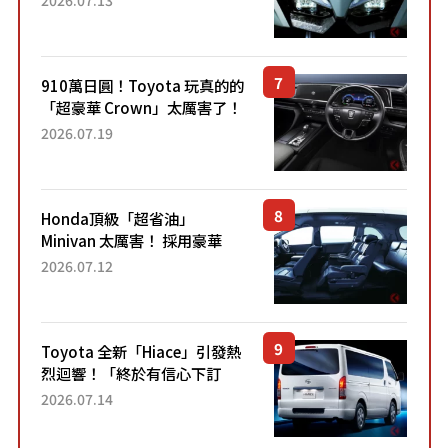
力系統！ 採用與高階「Super
Sport」車款相同的...
910萬日圓！Toyota 玩真的的
「超豪華 Crown」太厲害了！
採用由「匠人技藝」打造的
2026.07.19
「專屬車色」與運動化「底盤
設定」！還配備專屬豪華...
Honda頂級「超省油」
Minivan 太厲害！ 採用豪華
「真皮座椅」與專屬「黑色內
2026.07.12
裝」！ 每公升可跑約20公里，
兼具優異節能表現與舒適
「三...
Toyota 全新「Hiace」引發熱
烈迴響！「終於有信心下訂
了！」「哪個等級交車最
2026.07.14
快？」討論不斷！但下訂後竟
然還要等「超過半年」才能交