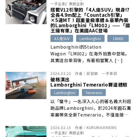
一手企劃
/
專題企劃
搭載V12引擎的「4人座SUV」現身!?
全長4.9m配上「Countach引擎」
×5速MT！超重量級車體＆豪華內裝
的Lamborghini「LM002」——「國
王擁有車」在美國AAC登場
4人座SUV
Lamborghini
LM002
Lamborghini的Station
Wagon「LM002」在海外拍賣中登場。
其實這台車背後，有著相當驚人 […]
2026.03.23
作者：
莊智顯
一手車訊
破格演出
Lamborghini Temerario賽道體驗
Lamborghini
Temerario
以「蠻牛」一名深入人心的著名義大利超
跑品牌Lamborghini，於2024年圓石灘
車展帶來全新Temerario，不僅是接續
Revuelto之後的第二款HPEV高性能混
2026.02.15
作者：
KURUMAのNEWS
合動力超跑，更代表著品牌全面邁向電能
一手企劃
/
專題企劃
化世代。不過對大部分車迷來說，卻多半