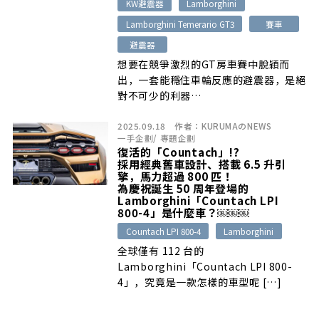
KW避震器
Lamborghini
Lamborghini Temerario GT3
賽車
避震器
想要在競爭激烈的GT房車賽中脫穎而
出，一套能穩住車輪反應的避震器，是絕
對不可少的利器…
2025.09.18
作者：
KURUMAのNEWS
一手企劃
/
專題企劃
復活的「Countach」!?
採用經典舊車設計、搭載 6.5 升引
擎，馬力超過 800 匹！
為慶祝誕生 50 周年登場的
Lamborghini「Countach LPI
800-4」是什麼車？￼￼￼
Countach LPI 800-4
Lamborghini
全球僅有 112 台的
Lamborghini「Countach LPI 800-
4」，究竟是一款怎樣的車型呢 […]