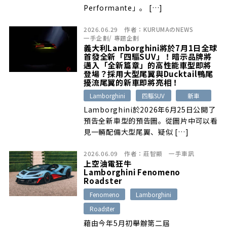
Performante」。 […]
2026.06.29
作者：
KURUMAのNEWS
一手企劃
/
專題企劃
義大利Lamborghini將於7月1日全球
首發全新「四驅SUV」！暗示品牌將
邁入「全新篇章」的高性能車型即將
登場？採用大型尾翼與Ducktail鴨尾
擾流尾翼的新車即將亮相！
Lamborghini
四驅SUV
新車
Lamborghini於2026年6月25日公開了
預告全新車型的預告圖。從圖片中可以看
見一輛配備大型尾翼、疑似 […]
2026.06.09
作者：
莊智顯
一手車訊
上空油電狂牛
Lamborghini Fenomeno
Roadster
Fenomeno
Lamborghini
Roadster
藉由今年5月初舉辦第二屆