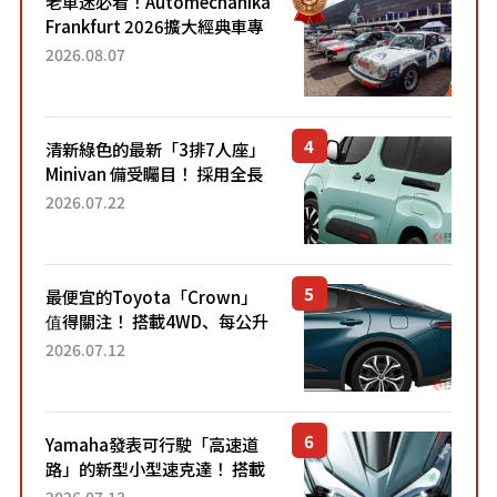
老車迷必看！Automechanika
Frankfurt 2026擴大經典車專
區 1954年珍稀古董車現場修復
2026.08.07
清新綠色的最新「3排7人座」
Minivan 備受矚目！ 採用全長
4.7公尺剛剛好的車身尺寸與
2026.07.22
「滑門」設計！ 還推出467萬
元日圓起的5人座版...
最便宜的Toyota「Crown」
值得關注！ 搭載4WD、每公升
22.4公里低油耗表現超亮眼！
2026.07.12
配備豐富、超越售價水準，堪
稱高CP值代表的「...
Yamaha發表可行駛「高速道
路」的新型小型速克達！ 搭載
能享受超強勁「渦輪感」的動
2026.07.13