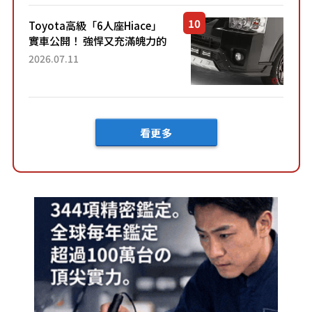
車？...
Toyota高級「6人座Hiace」
實車公開！ 強悍又充滿魄力的
「全黑設計」搭配特別「豪華
2026.07.11
內裝」！ Premium打造的「限
定Bruno」由...
看更多