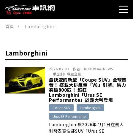
首頁
Lamborghini
Lamborghini
2026.07.03
作者：
KURUMAのNEWS
一手企劃
/
專題企劃
最快速的新型「Coupe SUV」全球首
發！ 搭載大排氣量「V8」引擎、馬力
突破800匹！ 超狂
Lamborghini「Urus SE
Performante」於義大利登場
Coupe SUV
Lamborghini
Urus SE Performante
Lamborghini於2026年7月1日在義大
利發表高性能SUV「Urus SE