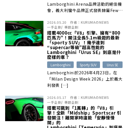
Lamborghini Arena品牌活動的絕佳機
會，義大利蠻牛品牌正式發表隸屬Few-
Off特殊定製車款系列的最新作品
2026.05.20
作者：
KURUMAのNEWS
─Fenomeno Roadster，從車名不難
一手企劃
/
專題企劃
發現本車是由2025年問世的Fenomeno
搭載4000cc「V8」引擎、擁有“800
衍生而來，不過相較於限量生產29輛的
匹馬力”！關注全長5.1m級距的最新
Coupe版本，敞篷車型進一步將生產數
「sporty SUV」！幾乎達到
“supercar等級”超高性能的
量控制在15輛，更加珍稀的限量配額自
Lamborghini「Urus SE」到底是什
然也引來全球層峰買家爭相入主，在發表
麼樣的車？
前便已全數完售。
Lamborghini
Sporty SUV
Urus SE
Lamborghini於2026年4月23日，在
「Milan Design Week 2026」上於義大
利發表 […]
2026.05.17
作者：
KURUMAのNEWS
一手企劃
/
專題企劃
搭載可飆到「1萬轉」的「V8」引
擎！全新「Midship」Sportscar 引
發關注！離開家時還能「安靜慢慢
開」的
Lamborghini「Temerario」到底是