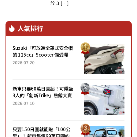
於自 […]
人氣排行
Suzuki「可放進全罩式安全帽
的 125cc」Scooter 備受矚
目！採用全新流線設計與各項
2026.07.20
升級，騎乘更加舒適！已陸續
開始出口的新款「B...
新車只要60萬日圓起！可乘坐
3人的「創新Trike」熱銷大賣
成為人氣車款！「養車成本真
2026.07.10
的超便宜！」「150日圓就能
跑100公里」「小朋友坐得...
只要150日圓就能跑「100公
里」！ 新車售價69萬日圓的