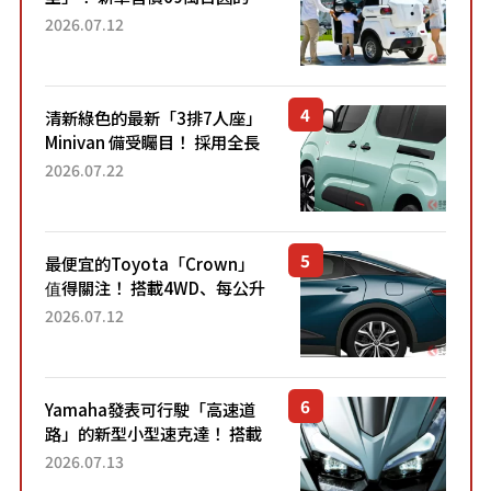
「3人座」Trike大受歡迎！ 順
2026.07.12
應時代需求，究竟為何能迅速
熱賣？
清新綠色的最新「3排7人座」
Minivan 備受矚目！ 採用全長
4.7公尺剛剛好的車身尺寸與
2026.07.22
「滑門」設計！ 還推出467萬
元日圓起的5人座版...
最便宜的Toyota「Crown」
值得關注！ 搭載4WD、每公升
22.4公里低油耗表現超亮眼！
2026.07.12
配備豐富、超越售價水準，堪
稱高CP值代表的「...
Yamaha發表可行駛「高速道
路」的新型小型速克達！ 搭載
能享受超強勁「渦輪感」的動
2026.07.13
力系統！ 採用與高階「Super