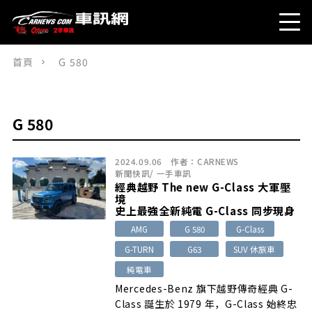
首頁
G 580
G 580
2024.09.06
作者：
CARNEWS
新聞快訊
/
一手車訊
經典越野 The new G-Class 大軍壓
境
史上最強全新純電 G-Class 同步現身
AMG
G 580
G-Class
G-TURN
G63
SUV 休旅車
純電車
Mercedes-Benz 旗下越野傳奇經典 G-
Class 誕生於 1979 年，G-Class 始終忠