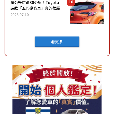
每公升可跑30公里！Toyota
這款「五門掀背車」真的很厲
害！ 擁有全長4.3公尺的「剛剛
2026.07.10
好車身尺寸」，配備全面升
級！ 採Hybrid專屬設...
看更多