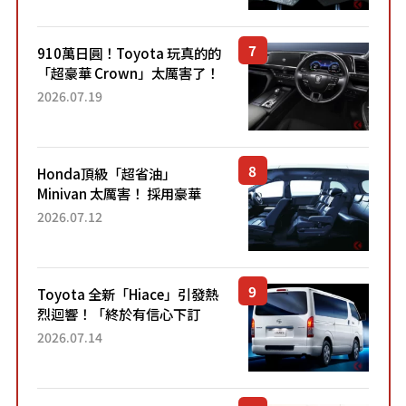
Sport」車款相同的...
910萬日圓！Toyota 玩真的的
「超豪華 Crown」太厲害了！
採用由「匠人技藝」打造的
2026.07.19
「專屬車色」與運動化「底盤
設定」！還配備專屬豪華...
Honda頂級「超省油」
Minivan 太厲害！ 採用豪華
「真皮座椅」與專屬「黑色內
2026.07.12
裝」！ 每公升可跑約20公里，
兼具優異節能表現與舒適
「三...
Toyota 全新「Hiace」引發熱
烈迴響！「終於有信心下訂
了！」「哪個等級交車最
2026.07.14
快？」討論不斷！但下訂後竟
然還要等「超過半年」才能交
車？...