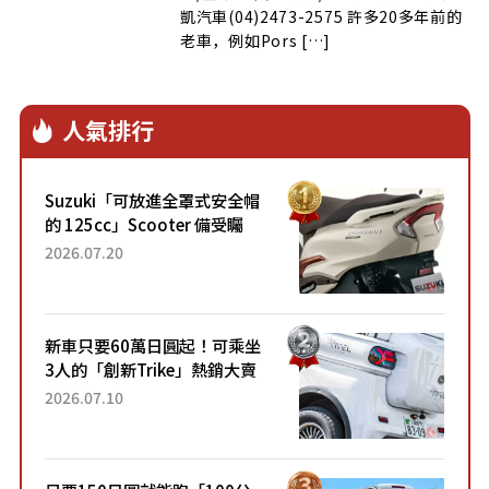
凱汽車(04)2473-2575 許多20多年前的
老車，例如Pors […]
人氣排行
Suzuki「可放進全罩式安全帽
的 125cc」Scooter 備受矚
目！採用全新流線設計與各項
2026.07.20
升級，騎乘更加舒適！已陸續
開始出口的新款「B...
新車只要60萬日圓起！可乘坐
3人的「創新Trike」熱銷大賣
成為人氣車款！「養車成本真
2026.07.10
的超便宜！」「150日圓就能
跑100公里」「小朋友坐得...