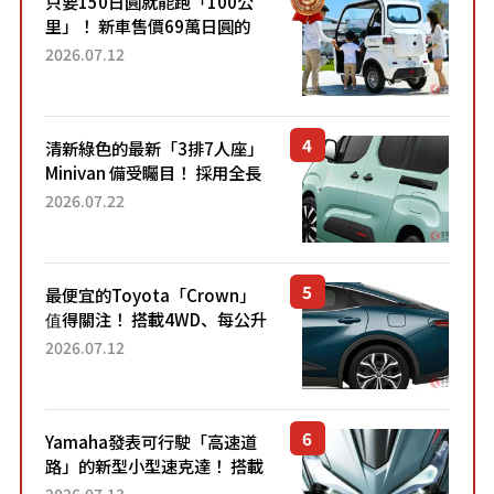
只要150日圓就能跑「100公
里」！ 新車售價69萬日圓的
「3人座」Trike大受歡迎！ 順
2026.07.12
應時代需求，究竟為何能迅速
熱賣？
清新綠色的最新「3排7人座」
Minivan 備受矚目！ 採用全長
4.7公尺剛剛好的車身尺寸與
2026.07.22
「滑門」設計！ 還推出467萬
元日圓起的5人座版...
最便宜的Toyota「Crown」
值得關注！ 搭載4WD、每公升
22.4公里低油耗表現超亮眼！
2026.07.12
配備豐富、超越售價水準，堪
稱高CP值代表的「...
Yamaha發表可行駛「高速道
路」的新型小型速克達！ 搭載
能享受超強勁「渦輪感」的動
2026.07.13