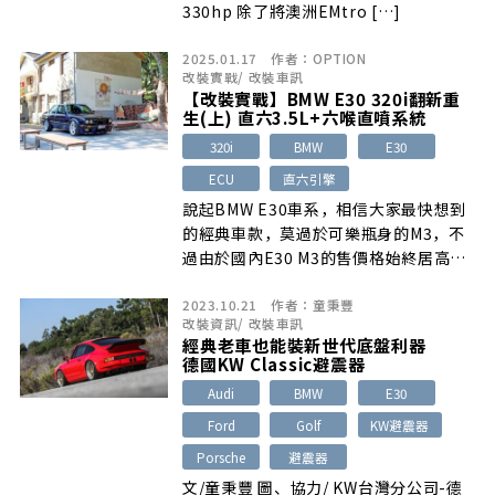
330hp 除了將澳洲EMtro […]
2025.01.17
作者：
OPTION
改裝實戰
/
改裝車訊
【改裝實戰】BMW E30 320i翻新重
生(上) 直六3.5L+六喉直噴系統
320i
BMW
E30
ECU
直六引擎
說起BMW E30車系，相信大家最快想到
的經典車款，莫過於可樂瓶身的M3，不
過由於國內E30 M3的售價格始終居高不
下…
2023.10.21
作者：
童秉豐
改裝資訊
/
改裝車訊
經典老車也能裝新世代底盤利器
德國KW Classic避震器
Audi
BMW
E30
Ford
Golf
KW避震器
Porsche
避震器
文/童秉豐 圖、協力/ KW台灣分公司-德