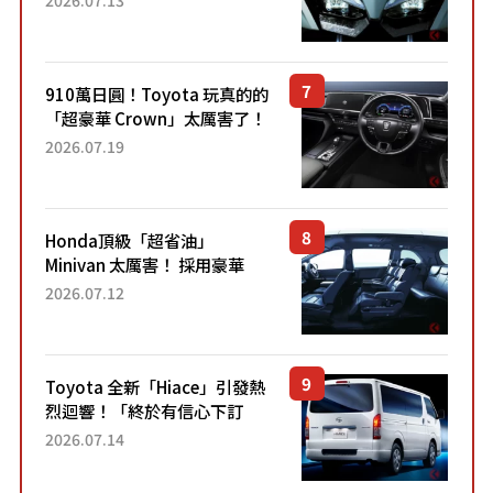
力系統！ 採用與高階「Super
Sport」車款相同的...
910萬日圓！Toyota 玩真的的
「超豪華 Crown」太厲害了！
採用由「匠人技藝」打造的
2026.07.19
「專屬車色」與運動化「底盤
設定」！還配備專屬豪華...
Honda頂級「超省油」
Minivan 太厲害！ 採用豪華
「真皮座椅」與專屬「黑色內
2026.07.12
裝」！ 每公升可跑約20公里，
兼具優異節能表現與舒適
「三...
Toyota 全新「Hiace」引發熱
烈迴響！「終於有信心下訂
了！」「哪個等級交車最
2026.07.14
快？」討論不斷！但下訂後竟
然還要等「超過半年」才能交