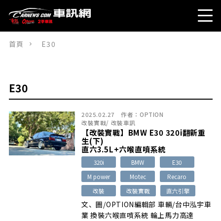
首頁
E30
E30
2025.02.27
作者：
OPTION
改裝實戰
/
改裝車訊
【改裝實戰】BMW E30 320i翻新重
生(下)
直六3.5L+六喉直噴系統
320i
BMW
E30
M power
Motec
Recaro
改裝
改裝實戰
直六引擎
文、圖/OPTION編輯部 車輛/台中泓宇車
業 換裝六喉直噴系統 輪上馬力高達