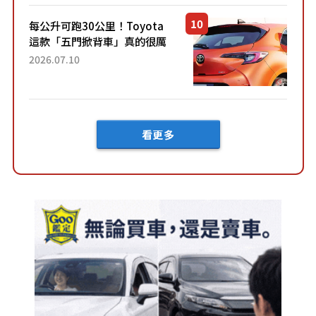
車？...
每公升可跑30公里！Toyota
這款「五門掀背車」真的很厲
害！ 擁有全長4.3公尺的「剛剛
2026.07.10
好車身尺寸」，配備全面升
級！ 採Hybrid專屬設...
看更多