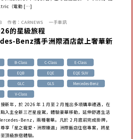
tric（電動 […]
3
作者：
CARNEWS
一手車訊
026的星級旅程
cedes-Benz攜手洲際酒店獻上奢華新
B-Class
C-Class
E-Class
EQB
EQE
EQE SUV
GLC
GLS
Mercedes-Benz
V-Class
新年，於 2026 年 1 月至 2 月推出多項購車禮遇，在
起點入主全新三芒星座駕，體驗豪華移動，延伸舒適生活
ercedes-Benz，兩種奢華。凡於 2 月底前完成掛牌，
可尊享「星之寵愛・洲際臻選」洲際飯店住宿專案，將星
伸至頂級旅宿體驗。