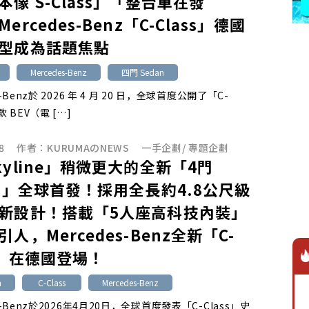
本像 S-Class」「整台車在發
ercedes-Benz「C-Class」德國
型成為話題焦點
Mercedes-Benz
四門 Sedan
s-Benz於 2026 年 4 月 20 日，全球首度公開了「C-
款 BEV（電 […]
8
作者：
KURUMAのNEWS
一手企劃
/
專題企劃
kyline」稍微更大的全新「4門
an」全球首發！採用全長約4.8公尺級
新設計！搭載「5人座高科技內裝」
人，Mercedes-Benz全新「C-
ss」在德國登場！
n
C-Class
Mercedes-Benz
es-Benz於2026年4月20日，全球首度發表「C-Class」史