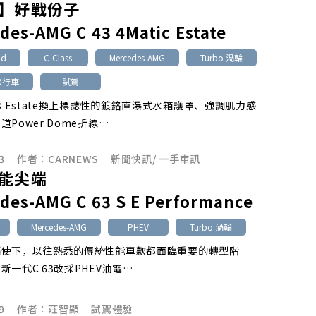
】好戰份子
des-AMG C 43 4Matic Estate
id
C-Class
Mercedes-AMG
Turbo 渦輪
 旅行車
試駕
43 Estate換上標誌性的鍍鉻直瀑式水箱護罩、強調肌力感
Power Dome折線…
3
作者：
CARNEWS
新聞快訊
/
一手車訊
能尖端
des-AMG C 63 S E Performance
Mercedes-AMG
PHEV
Turbo 渦輪
驅使下，以往熟悉的傳統性能車款都面臨重要的轉型階
新一代C 63改採PHEV油電…
9
作者：
莊智顯
試駕體驗