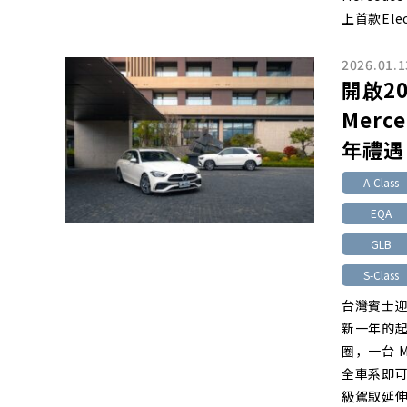
上首款Elec
2026.01.1
開啟2
Mer
年禮遇
A-Class
EQA
GLB
S-Class
台灣賓士迎接
新一年的
圈，一台 M
全車系即
級駕馭延