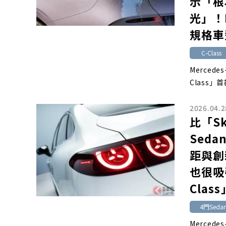
示「根
光」！M
規格車
C-Class
Mercede
Class」首
2026.04.2
比「S
Sed
距與創
也很吸引
Cla
4門Seda
Merced