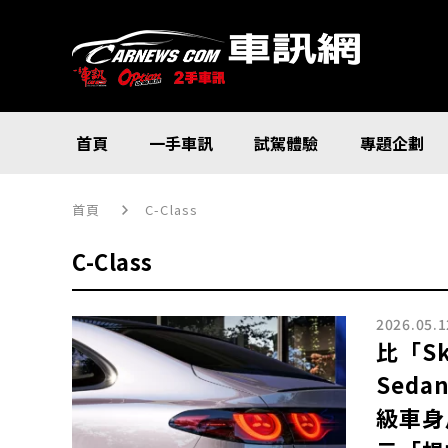
首頁
一手車訊
試駕體驗
專題企劃
首頁
C-Class
C-Class
2026.05.1
比「S
Sed
級車身