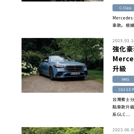
C-Class
Merced
車款。根
2025.03.1
強化豪
Merc
升級
AMG
C63 S E 
台灣賓士分
點車款升級
系GLC…
2023.06.0