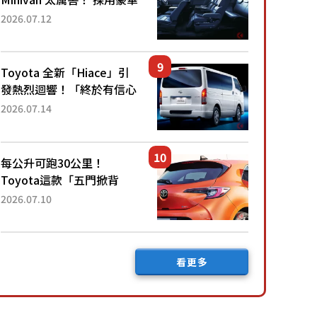
「真皮座椅」與專屬「黑色
2026.07.12
內裝」！ 每公升可跑約20
公里，兼具優異節能表現與
舒適「三...
Toyota 全新「Hiace」引
發熱烈迴響！「終於有信心
下訂了！」「哪個等級交車
2026.07.14
最快？」討論不斷！但下訂
後竟然還要等「超過半年」
才能交車？...
每公升可跑30公里！
Toyota這款「五門掀背
車」真的很厲害！ 擁有全
2026.07.10
長4.3公尺的「剛剛好車身
尺寸」，配備全面升級！
採Hybrid專屬設...
看更多