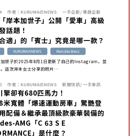
4
作者：
KURUMAのNEWS
一手企劃
/
專題企劃
「岸本加世子」公開「愛車」高級
發話題！
合適」的「賓士」究竟是哪一款？
KURUMAのNEWS
Mercdes-Benz
加世子於2025年8月1日更新了自己的Instagram，並
車。這次岸本女士分享的照片…
0
作者：
KURUMAのNEWS
新聞快訊
/
一手車訊
升引擎卻有680匹馬力！
.8米寬體「爆速運動房車」驚艷登
用配備＆繼承最頂級款豪華裝備的
des-AMG「C 63 S E
FORMANCE」是什麼？