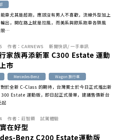
部
性能車尤其是超跑，應該沒有男人不喜歡，流線外型加上
力輸出，開在路上就是拉風，而美系與歐系跑車各領風
有限…
5
作者：
CARNEWS
新聞快訊
/
一手車訊
家族再添新軍 C300 Estate 運動
上市
Mercedes-Benz
Wagon 旅行車
對於全新 C-Class 的期待，台灣賓士於今日正式推出新
 300 Estate 運動版，即日起正式接單，建議售價新台
元起
4
作者：
莊智顯
試駕體驗
] 實在好型
des-Benz C200 Estate運動版