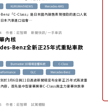
KURUMAのNEWS
Mercedes-AMG
es-Benz「C-Class」是日本國內銷售表現強勁的進口人氣
據日本汽車進口協會…
4
作者：
莊智顯
新聞快訊
/
一手車訊
華內核
edes-Benz全新正25年式重點車款
Burmester 3D環場音響系統
C-Class
Performance
GLC
Mercedes-Benz
別於3月6日與11日透過新聞稿宣布全新正25年式兩波重
內容，首先是中型豪華房車C-Class與主力豪華休旅車
5
作者：
莊智顯
試駕體驗