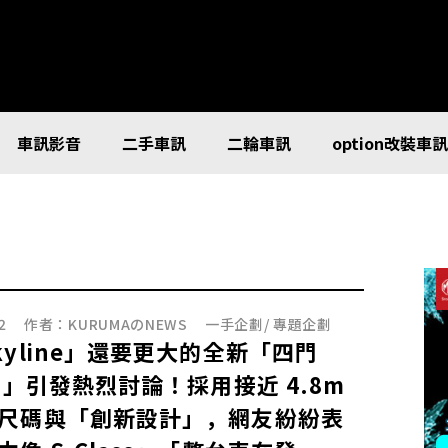
車訊影音
二手車訊
二輪車訊
option改裝車
2
作者：
KURUMAのNEWS
一手企劃
/
專題企劃
kyline」還要更大的全新「四門
an」引發熱烈討論！採用接近 4.8m
尺碼與「創新設計」，網友紛紛表