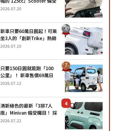
帽的 125cc」Scooter 備受
矚目！採用全新流線設計與
2026.07.20
各項升級，騎乘更加舒適！
已陸續開始出口的新款
「B...
新車只要60萬日圓起！可乘
坐3人的「創新Trike」熱銷
大賣成為人氣車款！「養車
2026.07.10
成本真的超便宜！」「150
日圓就能跑100公里」「小
朋友坐得...
只要150日圓就能跑「100
公里」！ 新車售價69萬日
圓的「3人座」Trike大受歡
2026.07.12
迎！ 順應時代需求，究竟
為何能迅速熱賣？
清新綠色的最新「3排7人
座」Minivan 備受矚目！ 採
用全長4.7公尺剛剛好的車
2026.07.22
身尺寸與「滑門」設計！