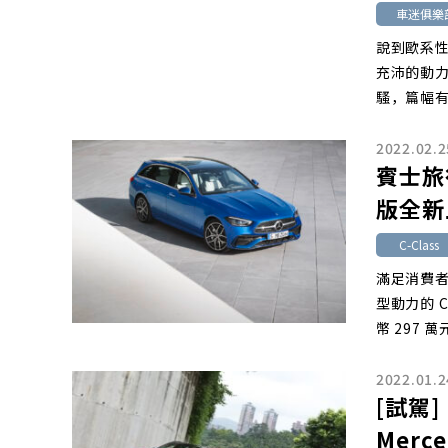
車迷俱樂
說到歐系
充沛的動
騷，篇幅
2022.02.2
賓士旅行
版全新
C-Class
滿足消費者
型動力的 C
幣 297 萬
2022.01.2
[試駕
Merce