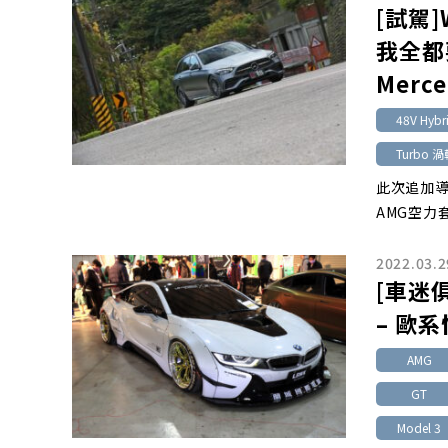
[試駕]
我全都
Merce
48V Hybr
Turbo 
此次追加導
AMG空力
2022.03.2
[車迷俱樂
– 歐
AMG
GT
Model 3