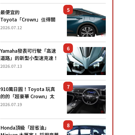
還推出467萬元日圓起的5
人座版...
最便宜的
Toyota「Crown」值得關
注！ 搭載4WD、每公升
2026.07.12
22.4公里低油耗表現超亮
眼！ 配備豐富、超越售價
水準，堪稱高CP值代表的
Yamaha發表可行駛「高速
「...
道路」的新型小型速克達！
搭載能享受超強勁「渦輪
2026.07.13
感」的動力系統！ 採用與
高階「Super Sport」車款
相同的...
910萬日圓！Toyota 玩真
的的「超豪華 Crown」太
厲害了！採用由「匠人技
2026.07.19
藝」打造的「專屬車色」與
運動化「底盤設定」！還配
備專屬豪華...
Honda頂級「超省油」
Minivan 太厲害！ 採用豪華