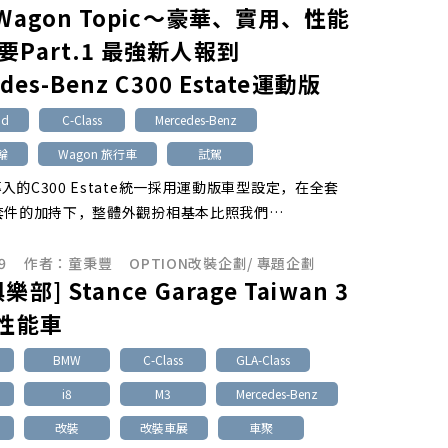
Wagon Topic～豪華、實用、性能
要Part.1 最強新人報到
des-Benz C300 Estate運動版
id
C-Class
Mercedes-Benz
渦輪
Wagon 旅行車
試駕
入的C300 Estate統一採用運動版車型設定，在全套
套件的加持下，整體外觀扮相基本比照我們…
9
作者：
童秉豐
OPTION改裝企劃
/
專題企劃
部] Stance Garage Taiwan 3
系性能車
BMW
C-Class
GLA-Class
i8
M3
Mercedes-Benz
改裝
改裝車展
車聚