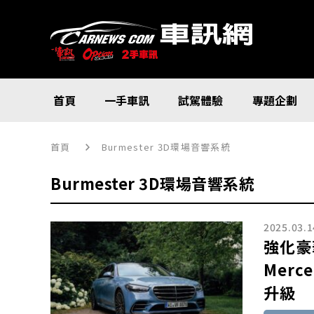
首頁
一手車訊
試駕體驗
專題企劃
首頁
Burmester 3D環場音響系統
Burmester 3D環場音響系統
2025.03.1
強化豪
Merc
升級