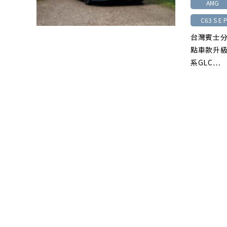
AMG
C63 S E 
台灣賓士分
點車款升級
系GLC…