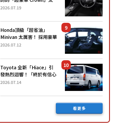
厲害了！採用由「匠人技
2026.07.19
藝」打造的「專屬車色」與
運動化「底盤設定」！還配
備專屬豪華...
Honda頂級「超省油」
Minivan 太厲害！ 採用豪華
「真皮座椅」與專屬「黑色
2026.07.12
內裝」！ 每公升可跑約20
公里，兼具優異節能表現與
舒適「三...
Toyota 全新「Hiace」引
發熱烈迴響！「終於有信心
下訂了！」「哪個等級交車
2026.07.14
最快？」討論不斷！但下訂
後竟然還要等「超過半年」
才能交車？...
看更多