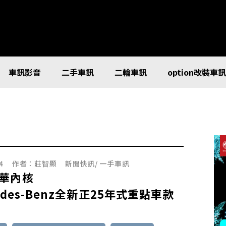
車訊影音
二手車訊
二輪車訊
option改裝車
4
作者：
莊智顯
新聞快訊
/
一手車訊
華內核
edes-Benz全新正25年式重點車款