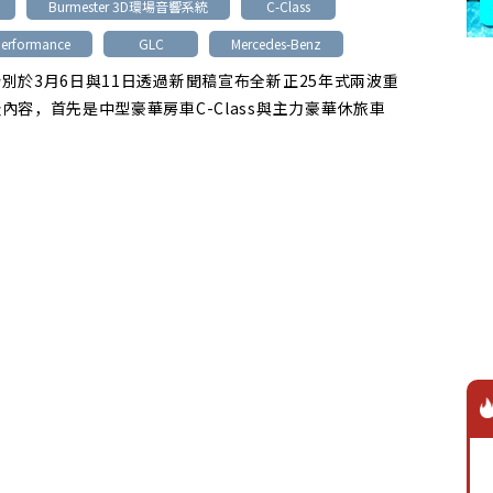
Burmester 3D環場音響系統
C-Class
Performance
GLC
Mercedes-Benz
別於3月6日與11日透過新聞稿宣布全新正25年式兩波重
內容，首先是中型豪華房車C-Class與主力豪華休旅車