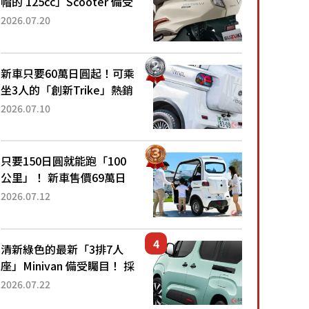
帽的 125cc」Scooter 備受
矚目！採用全新流線設計與
2026.07.20
各項升級，騎乘更加舒適！
已陸續開始出口的新款
「B...
新車只要60萬日圓起！可乘
坐3人的「創新Trike」熱銷
大賣成為人氣車款！「養車
2026.07.10
成本真的超便宜！」「150
日圓就能跑100公里」「小
朋友坐得...
只要150日圓就能跑「100
公里」！ 新車售價69萬日
圓的「3人座」Trike大受歡
2026.07.12
迎！ 順應時代需求，究竟
為何能迅速熱賣？
清新綠色的最新「3排7人
座」Minivan 備受矚目！ 採
用全長4.7公尺剛剛好的車
2026.07.22
身尺寸與「滑門」設計！