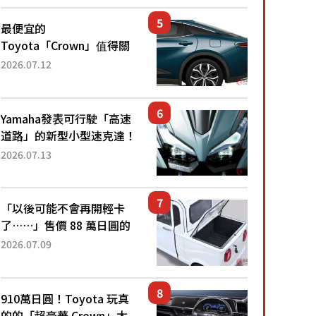
還推出467萬元日圓起的5
人座版...
最便宜的
Toyota「Crown」值得關
注！ 搭載4WD、每公升
2026.07.12
22.4公里低油耗表現超亮
眼！ 配備豐富、超越售價
水準，堪稱高CP值代表的
Yamaha發表可行駛「高速
「...
道路」的新型小型速克達！
搭載能享受超強勁「渦輪
2026.07.13
感」的動力系統！ 採用與
高階「Super Sport」車款
相同的...
「以後可能不會再開輕卡
了……」售價 88 萬日圓的
「超迷你輕型貨車」引發兩
2026.07.09
極評價！「150 日圓就能跑
100 公里！」「免驗車真的
太棒了！...
910萬日圓！Toyota 玩真
的的「超豪華 Crown」太