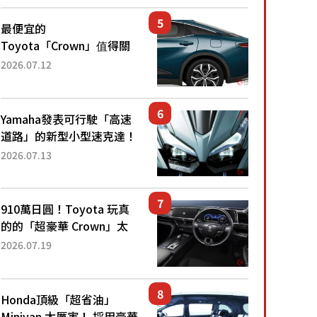
還推出467萬元日圓起的5
人座版...
最便宜的
Toyota「Crown」值得關
注！ 搭載4WD、每公升
2026.07.12
22.4公里低油耗表現超亮
眼！ 配備豐富、超越售價
水準，堪稱高CP值代表的
Yamaha發表可行駛「高速
「...
道路」的新型小型速克達！
搭載能享受超強勁「渦輪
2026.07.13
感」的動力系統！ 採用與
高階「Super Sport」車款
相同的...
910萬日圓！Toyota 玩真
的的「超豪華 Crown」太
厲害了！採用由「匠人技
2026.07.19
藝」打造的「專屬車色」與
運動化「底盤設定」！還配
備專屬豪華...
Honda頂級「超省油」
Minivan 太厲害！ 採用豪華