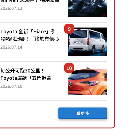
「真皮座椅」與專屬「黑色
2026.07.12
內裝」！ 每公升可跑約20
公里，兼具優異節能表現與
舒適「三...
Toyota 全新「Hiace」引
發熱烈迴響！「終於有信心
下訂了！」「哪個等級交車
2026.07.14
最快？」討論不斷！但下訂
後竟然還要等「超過半年」
才能交車？...
每公升可跑30公里！
Toyota這款「五門掀背
車」真的很厲害！ 擁有全
2026.07.10
長4.3公尺的「剛剛好車身
尺寸」，配備全面升級！
採Hybrid專屬設...
看更多