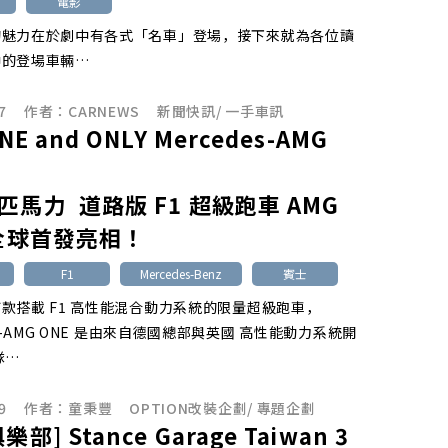
電影
的魅力在於劇中有各式「名車」登場，接下來就為各位讀
中的登場車輛…
7
作者：
CARNEWS
新聞快訊
/
一手車訊
NE and ONLY Mercedes-AMG
匹馬力 道路版 F1 超級跑車 AMG
 全球首發亮相！
F1
Mercedes-Benz
賓士
款搭載 F1 高性能混合動力系統的限量超級跑車，
es-AMG ONE 是由來自德國總部與英國 高性能動力系統開
隊…
9
作者：
童秉豐
OPTION改裝企劃
/
專題企劃
部] Stance Garage Taiwan 3