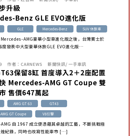
步升級
edes-Benz GLE EVO進化版
GLE
Mercedes-Benz
SUV 休旅車
Mercedes-AMG豪華小型車進化版之後，台灣賓士於
初再度發表中大型豪華休旅GLE EVO進化版…
9
作者：
CARNEWS
新聞快訊
/
一手車訊
 GT63保留8缸 首度導入2＋2座配置
 Mercedes-AMG GT Coupe 雙
市 售價647萬起
AMG GT 63
GT43
s-AMG GT Coupe
V8引擎
es-AMG 自 1967 成立便憑藉其卓越的工藝，不斷挑戰極
煌紀錄，同時也改寫性能車市 […]