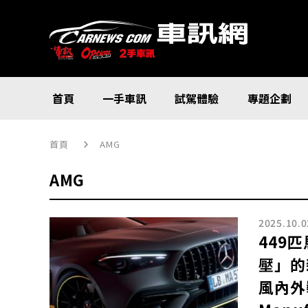
首頁
一手車訊
試駕體驗
專題企劃
首頁
AMG
AMG
2025.10.0
449
壓」的
風內外裝