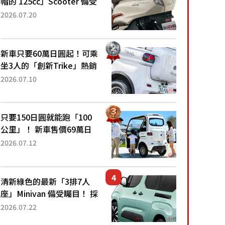
帽的 125cc」Scooter 備受
矚目！採用全新流線設計與
2026.07.20
各項升級，騎乘更加舒適！
已陸續開始出口的新款
「B...
新車只要60萬日圓起！可乘
坐3人的「創新Trike」熱銷
大賣成為人氣車款！「養車
2026.07.10
成本真的超便宜！」「150
日圓就能跑100公里」「小
朋友坐得...
只要150日圓就能跑「100
公里」！ 新車售價69萬日
圓的「3人座」Trike大受歡
2026.07.12
迎！ 順應時代需求，究竟
為何能迅速熱賣？
清新綠色的最新「3排7人
座」Minivan 備受矚目！ 採
用全長4.7公尺剛剛好的車
2026.07.22
身尺寸與「滑門」設計！