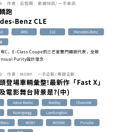
9
作者：
莊智顯
新聞快訊
/
一手車訊
轎跑
des-Benz CLE
id
AMG
CLE
Mercedes-Benz
渦輪
有C、E-Class Coupe的三芒星雙門轎跑代表，全新
nsual Purity設計理念…
3
作者：
MOBY
一手企劃
/
專題企劃
頭登場車輛彙整!最新作「Fast X」
及電影舞台背景是?(中)
Aston Martin
Bentley
Chevrolet
Koenigsegg
Lamborghini
-Benz
MOBY
NISSAN
Porsche