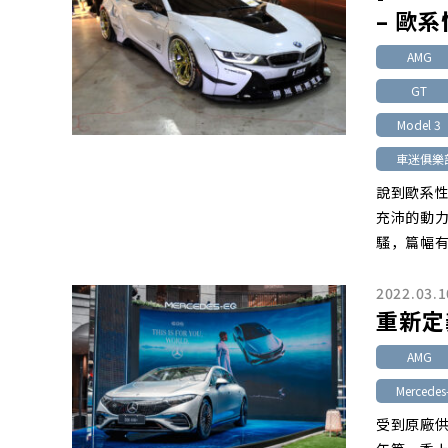
– 歐
AMG
GT
Model 3
車迷俱樂
說到歐系
充沛的動
騷，篇幅
2022.03.1
重新定
AMG
Mercede
受到原廠