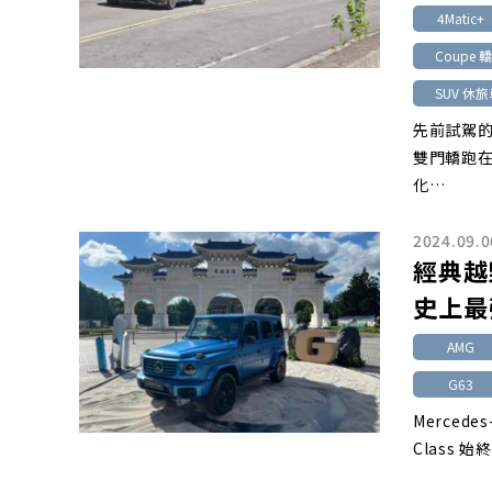
4Matic+
Coupe 
SUV 休
先前試駕的C
雙門轎跑
化…
2024.09.0
經典越野
史上最強
AMG
G63
Mercede
Class 始