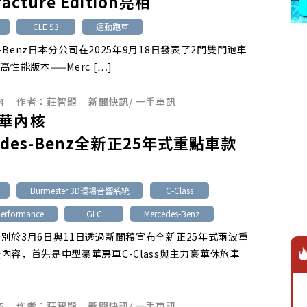
acture Edition亮相
CLE 53
運動跑車
es-Benz日本分公司在2025年9月18日發表了2門雙門跑車
高性能版本——Merc […]
4
作者：
莊智顯
新聞快訊
/
一手車訊
華內核
edes-Benz全新正25年式重點車款
Burmester 3D環場音響系統
C-Class
Performance
GLC
Mercedes-Benz
別於3月6日與11日透過新聞稿宣布全新正25年式兩波重
內容，首先是中型豪華房車C-Class與主力豪華休旅車
5
作者：
莊智顯
新聞快訊
/
一手車訊