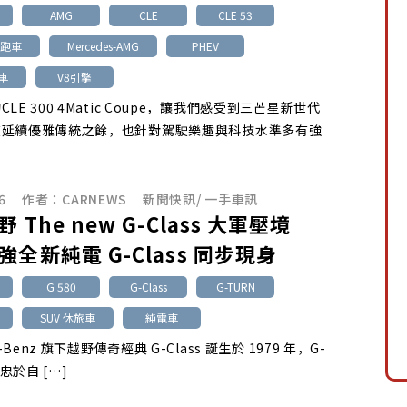
AMG
CLE
CLE 53
轎跑車
Mercedes-AMG
PHEV
旅車
V8引擎
LE 300 4Matic Coupe，讓我們感受到三芒星新世代
在延續優雅傳統之餘，也針對駕駛樂趣與科技水準多有強
6
作者：
CARNEWS
新聞快訊
/
一手車訊
 The new G-Class 大軍壓境
全新純電 G-Class 同步現身
G 580
G-Class
G-TURN
SUV 休旅車
純電車
s-Benz 旗下越野傳奇經典 G-Class 誕生於 1979 年，G-
終忠於自 […]