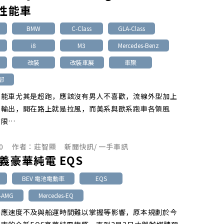
系性能車
BMW
C-Class
GLA-Class
i8
M3
Mercedes-Benz
改裝
改裝車展
車聚
部
性能車尤其是超跑，應該沒有男人不喜歡，流線外型加上
力輸出，開在路上就是拉風，而美系與歐系跑車各領風
有限…
0
作者：
莊智顯
新聞快訊
/
一手車訊
義豪華純電 EQS
BEV 電池電動車
EQS
s-AMG
Mercedes-EQ
供應速度不及與船運時間難以掌握等影響，原本規劃於今