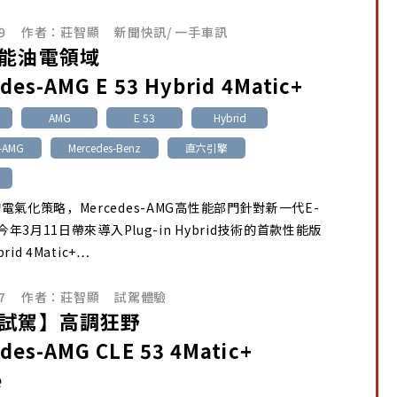
9
作者：
莊智顯
新聞快訊
/
一手車訊
能油電領域
des-AMG E 53 Hybrid 4Matic+
AMG
E 53
Hybrid
s-AMG
Mercedes-Benz
直六引擎
電氣化策略，Mercedes-AMG高性能部門針對新一代E-
於今年3月11日帶來導入Plug-in Hybrid技術的首款性能版
brid 4Matic+…
7
作者：
莊智顯
試駕體驗
試駕】高調狂野
des-AMG CLE 53 4Matic+
e