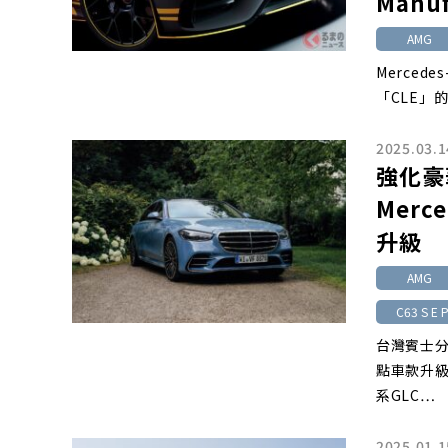
Manuf
AMG
Merced
「CLE」的
2025.03.1
強化豪
Merc
升級
AMG
C63 S E 
台灣賓士分
點車款升級
系GLC…
2025.01.1