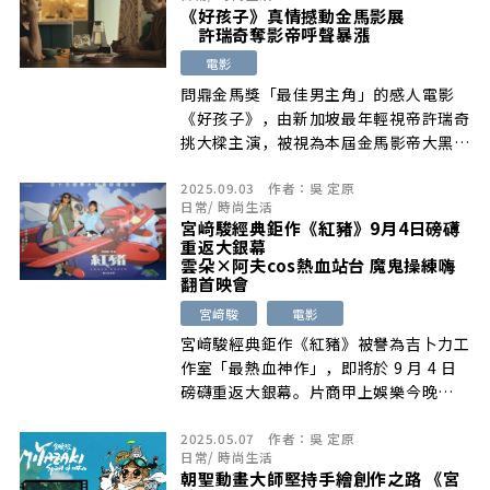
《好孩子》真情撼動金馬影展
許瑞奇奪影帝呼聲暴漲
電影
問鼎金馬獎「最佳男主角」的感人電影
《好孩子》，由新加坡最年輕視帝許瑞奇
挑大樑主演，被視為本屆金馬影帝大黑
馬，電 […]
2025.09.03
作者：
吳 定原
日常
/
時尚生活
宮﨑駿經典鉅作《紅豬》9月4日磅礡
重返大銀幕
雲朵×阿夫cos熱血站台 魔鬼操練嗨
翻首映會
宮﨑駿
電影
宮﨑駿經典鉅作《紅豬》被譽為吉卜力工
作室「最熱血神作」，即將於 9 月 4 日
磅礴重返大銀幕。片商甲上娛樂今晚
[…]
2025.05.07
作者：
吳 定原
日常
/
時尚生活
朝聖動畫大師堅持手繪創作之路 《宮