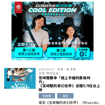
2025.04.17
作者：
吳 定原
日常
/
時尚生活
宮﨑駿慶幸「趕上手繪的最後時
代」
《宮﨑駿的奇幻世界》定檔5/9在台上
映
宮﨑駿
電影
電影《宮﨑駿的奇幻世界》（Miyazaki,