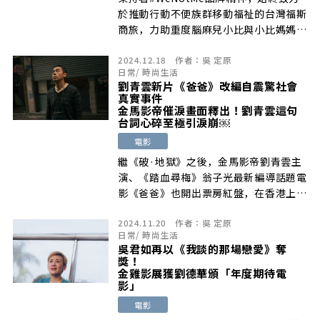
於推動行動不便族群移動福祉的台灣福斯
商旅，力助重度腦麻兒小比與小比媽媽陳
嘉齡成功登頂玉山…
2024.12.18
作者：
吳 定原
日常
/
時尚生活
劉青雲新片《爸爸》改編自震驚社會
真實事件
金馬影帝催淚畫面釋出！劉青雲這句
台詞心碎至極引淚崩￼
電影
繼《破·地獄》之後，金馬影帝劉青雲主
演、《踏血尋梅》翁子光最新編導話題電
影《爸爸》也開出票房紅盤，在香港上映
1 […]
2024.11.20
作者：
吳 定原
日常
/
時尚生活
吳君如再以《我談的那場戀愛》奪
獎！
金雞影展獲劉德華頒「年度期待電
影」
電影