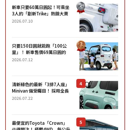
新車只要60萬日圓起！可乘坐
3人的「創新Trike」熱銷大賣
成為人氣車款！「養車成本真
2026.07.10
的超便宜！」「150日圓就能
跑100公里」「小朋友坐得...
只要150日圓就能跑「100公
里」！ 新車售價69萬日圓的
「3人座」Trike大受歡迎！ 順
2026.07.12
應時代需求，究竟為何能迅速
熱賣？
清新綠色的最新「3排7人座」
Minivan 備受矚目！ 採用全長
4.7公尺剛剛好的車身尺寸與
2026.07.22
「滑門」設計！ 還推出467萬
元日圓起的5人座版...
最便宜的Toyota「Crown」
值得關注！ 搭載4WD、每公升