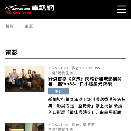
首頁
電影
電影
2025.11.28
作者：
CARNEWS
日常
/
時尚生活
舒淇首導《女孩》閃耀新加坡影展開
幕 攜9m88、白小櫻星光齊聚
電影
新加坡行驚喜滿滿！舒淇暖送香港簽名特
典 影展方送「堅持膏」獻上祝福 榮獲
釜山影展「最佳導演獎」、由金馬影后舒
淇 […]
2025.11.14
作者：
吳 定原
日常
/
時尚生活