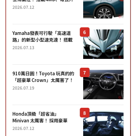
22.4公里低油耗表現超亮眼！
2026.07.12
配備豐富、超越售價水準，堪
稱高CP值代表的「...
Yamaha發表可行駛「高速道
路」的新型小型速克達！ 搭載
能享受超強勁「渦輪感」的動
2026.07.13
力系統！ 採用與高階「Super
Sport」車款相同的...
910萬日圓！Toyota 玩真的的
「超豪華 Crown」太厲害了！
採用由「匠人技藝」打造的
2026.07.19
「專屬車色」與運動化「底盤
設定」！還配備專屬豪華...
Honda頂級「超省油」
Minivan 太厲害！ 採用豪華
「真皮座椅」與專屬「黑色內
2026.07.12
裝」！ 每公升可跑約20公里，