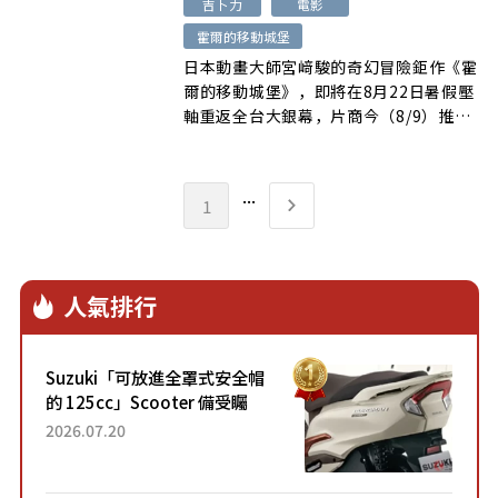
吉卜力
電影
霍爾的移動城堡
日本動畫大師宮﨑駿的奇幻冒險鉅作《霍
爾的移動城堡》，即將在8月22日暑假壓
軸重返全台大銀幕，片商今（8/9）推
[…]
...
1
人氣排行
Suzuki「可放進全罩式安全帽
的 125cc」Scooter 備受矚
目！採用全新流線設計與各項
2026.07.20
升級，騎乘更加舒適！已陸續
開始出口的新款「B...