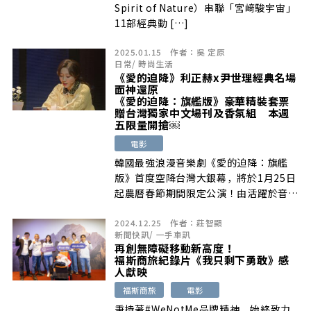
Spirit of Nature）串聯「宮﨑駿宇宙」
11部經典動 […]
2025.01.15
作者：
吳 定原
日常
/
時尚生活
《愛的迫降》利正赫x尹世理經典名場
面神還原
《愛的迫降：旗艦版》豪華精裝套票
贈台灣獨家中文場刊及香氛組 本週
五限量開搶￼
電影
韓國最強浪漫音樂劇《愛的迫降：旗艦
版》首度空降台灣大銀幕，將於1月25日
起農曆春節期間限定公演！由活躍於音樂
劇 […]
2024.12.25
作者：
莊智顯
新聞快訊
/
一手車訊
再創無障礙移動新高度！
福斯商旅紀錄片《我只剩下勇敢》感
人獻映
福斯商旅
電影
秉持著#WeNotMe品牌精神，始終致力