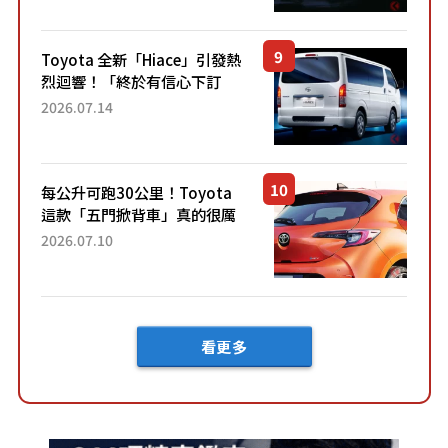
兼具優異節能表現與舒適
「三...
Toyota 全新「Hiace」引發熱
烈迴響！「終於有信心下訂
了！」「哪個等級交車最
2026.07.14
快？」討論不斷！但下訂後竟
然還要等「超過半年」才能交
車？...
每公升可跑30公里！Toyota
這款「五門掀背車」真的很厲
害！ 擁有全長4.3公尺的「剛剛
2026.07.10
好車身尺寸」，配備全面升
級！ 採Hybrid專屬設...
看更多