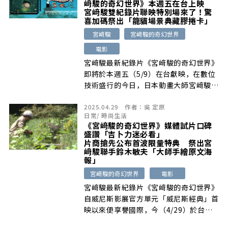
﨑駿的奇幻世界》本週五在台上映
宮﨑駿雙紀錄片聯映特別場來了！驚
喜加碼祭出「龍貓場景典藏膠捲卡」
宮﨑駿
宮﨑駿的奇幻世界
電影
宮﨑駿最新紀錄片《宮﨑駿的奇幻世界》
即將於本週五（5/9）在台獻映，在數位
技術盛行的今日，日本動畫大師宮﨑駿仍
[…]
2025.04.29
作者：
吳 定原
日常
/
時尚生活
《宮﨑駿的奇幻世界》媒體試片口碑
盛讚「吉卜力迷必看」
片商搶先公布首波限量特典 祭出宮
﨑駿聯手鈴木敏夫「大師手繪原文海
報」
宮﨑駿的奇幻世界
電影
宮﨑駿最新紀錄片《宮﨑駿的奇幻世界》
自威尼斯影展官方單元「威尼斯經典」首
映以來便享譽國際，今（4/29）於台北
[…]