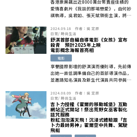
香港票房飆出近8000萬台幣賣座佳績的
愛情喜劇片《我談的那場戀愛》，由何妙
祺執導，吳君如、張天賦領銜主演，將於
[…]
2024.09.18
作者：
吳 定原
日常
/
時尚生活
舒淇首部自編自導電影《女孩》宣布
殺青 預計2025年上映
電影概念海報首亮相
電影
享譽國際影壇的舒淇演而優則導，先前傳
出她一直低調準備自己的首部導演作品，
並邀請知名演員及新生代演員共同參與演
出 […]
2024.08.09
作者：
吳 定原
日常
/
時尚生活
吉卜力授權《霍爾的移動城堡》互動
網站正式開站！祭出荒野女巫客製化
詛咒服務
粉紅泡泡滿天飛！沉浸式體驗跟「吉
卜力最帥男神」霍爾空中共舞、駕駛
飛艇