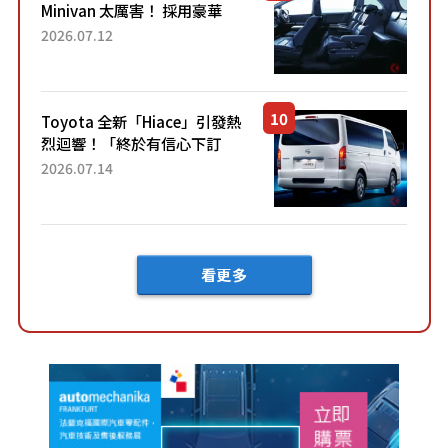
Minivan 太厲害！ 採用豪華
「真皮座椅」與專屬「黑色內
2026.07.12
裝」！ 每公升可跑約20公里，
兼具優異節能表現與舒適
「三...
Toyota 全新「Hiace」引發熱
烈迴響！「終於有信心下訂
了！」「哪個等級交車最
2026.07.14
快？」討論不斷！但下訂後竟
然還要等「超過半年」才能交
車？...
看更多