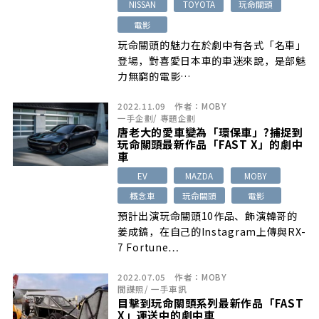
NISSAN
TOYOTA
玩命關頭
電影
玩命關頭的魅力在於劇中有各式「名車」
登場，對喜愛日本車的車迷來說，是部魅
力無窮的電影…
2022.11.09
作者：
MOBY
一手企劃
/
專題企劃
唐老大的愛車變為「環保車」?捕捉到
玩命關頭最新作品「FAST X」的劇中
車
EV
MAZDA
MOBY
概念車
玩命關頭
電影
預計出演玩命關頭10作品、飾演韓哥的
姜成鎬，在自己的Instagram上傳與RX-
7 Fortune…
2022.07.05
作者：
MOBY
間諜照
/
一手車訊
目擊到玩命關頭系列最新作品「FAST
X」運送中的劇中車