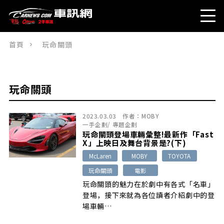
首頁
玩命關頭
玩命關頭
2023.03.03
作者：
MOBY
一手企劃
/
專題企劃
玩命關頭登場車輛彙整!最新作「Fast
X」上映日及舞台背景是?(下)
McLaren
MOBY
TOYOTA
玩命關頭
電影
玩命關頭的魅力在於劇中有各式「名車」
登場，接下來就為各位讀者介紹劇中的登
場車輛…