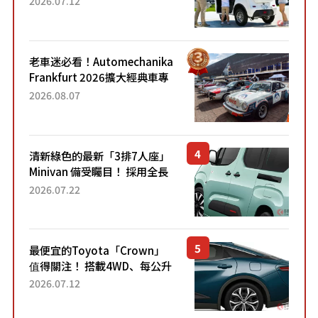
2026.07.12
應時代需求，究竟為何能迅速
熱賣？
老車迷必看！Automechanika
Frankfurt 2026擴大經典車專
區 1954年珍稀古董車現場修復
2026.08.07
清新綠色的最新「3排7人座」
Minivan 備受矚目！ 採用全長
4.7公尺剛剛好的車身尺寸與
2026.07.22
「滑門」設計！ 還推出467萬
元日圓起的5人座版...
最便宜的Toyota「Crown」
值得關注！ 搭載4WD、每公升
22.4公里低油耗表現超亮眼！
2026.07.12
配備豐富、超越售價水準，堪
稱高CP值代表的「...