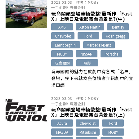
2023.03.03
作者：
MOBY
一手企劃
/
專題企劃
玩命關頭登場車輛彙整!最新作「Fast
X」上映日及電影舞台背景是?(中)
AMG
Aston Martin
Bentley
Chevrolet
Ford
Koenigsegg
Lamborghini
Mercedes-Benz
MOBY
NISSAN
Porsche
玩命關頭
電影
玩命關頭的魅力在於劇中有各式「名車」
登場，接下來就為各位讀者介紹劇中的登
場車輛…
2023.03.03
作者：
MOBY
一手企劃
/
專題企劃
玩命關頭登場車輛彙整!最新作「Fast
X」上映日及電影舞台背景是?(上)
Acura
Chevrolet
Ford
MAZDA
Mitsubishi
MOBY