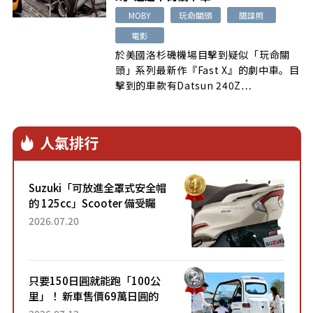
MOBY
玩命關頭
間諜照
電影
於美國洛杉磯機場目擊到疑似「玩命關
頭」系列最新作『Fast X』的劇中車。目
擊到的車款有Datsun 240Z…
人氣排行
Suzuki「可放進全罩式安全帽
的 125cc」Scooter 備受矚
目！採用全新流線設計與各項
2026.07.20
升級，騎乘更加舒適！已陸續
開始出口的新款「B...
只要150日圓就能跑「100公
里」！ 新車售價69萬日圓的
「3人座」Trike大受歡迎！ 順