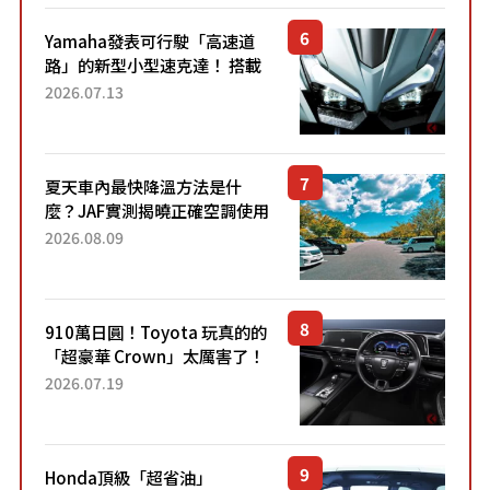
Yamaha發表可行駛「高速道
路」的新型小型速克達！ 搭載
能享受超強勁「渦輪感」的動
2026.07.13
力系統！ 採用與高階「Super
Sport」車款相同的...
夏天車內最快降溫方法是什
麼？JAF實測揭曉正確空調使用
方式
2026.08.09
910萬日圓！Toyota 玩真的的
「超豪華 Crown」太厲害了！
採用由「匠人技藝」打造的
2026.07.19
「專屬車色」與運動化「底盤
設定」！還配備專屬豪華...
Honda頂級「超省油」