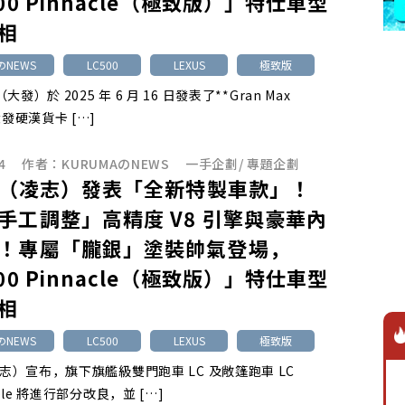
00 Pinnacle（極致版）」特仕車型
相
のNEWS
LC500
LEXUS
極致版
u（大發）於 2025 年 6 月 16 日發表了**Gran Max
大發硬漢貨卡 […]
4
作者：
KURUMAのNEWS
一手企劃
/
專題企劃
us（凌志）發表「全新特製車款」！
手工調整」高精度 V8 引擎與豪華內
！專屬「朧銀」塗裝帥氣登場，
00 Pinnacle（極致版）」特仕車型
相
のNEWS
LC500
LEXUS
極致版
（凌志）宣布，旗下旗艦級雙門跑車 LC 及敞篷跑車 LC
ible 將進行部分改良，並 […]