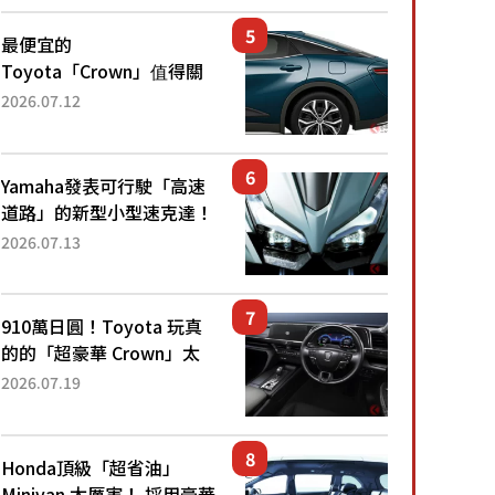
還推出467萬元日圓起的5
人座版...
最便宜的
Toyota「Crown」值得關
注！ 搭載4WD、每公升
2026.07.12
22.4公里低油耗表現超亮
眼！ 配備豐富、超越售價
水準，堪稱高CP值代表的
Yamaha發表可行駛「高速
「...
道路」的新型小型速克達！
搭載能享受超強勁「渦輪
2026.07.13
感」的動力系統！ 採用與
高階「Super Sport」車款
相同的...
910萬日圓！Toyota 玩真
的的「超豪華 Crown」太
厲害了！採用由「匠人技
2026.07.19
藝」打造的「專屬車色」與
運動化「底盤設定」！還配
備專屬豪華...
Honda頂級「超省油」
Minivan 太厲害！ 採用豪華