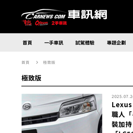
首頁
一手車訊
試駕體驗
專題企劃
首頁
極致版
極致版
2025.07.2
Lex
職人「
裝加持