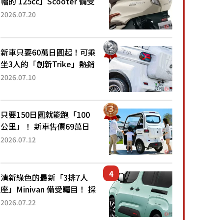
帽的 125cc」Scooter 備受
矚目！採用全新流線設計與
2026.07.20
各項升級，騎乘更加舒適！
已陸續開始出口的新款
「B...
新車只要60萬日圓起！可乘
坐3人的「創新Trike」熱銷
大賣成為人氣車款！「養車
2026.07.10
成本真的超便宜！」「150
日圓就能跑100公里」「小
朋友坐得...
只要150日圓就能跑「100
公里」！ 新車售價69萬日
圓的「3人座」Trike大受歡
2026.07.12
迎！ 順應時代需求，究竟
為何能迅速熱賣？
清新綠色的最新「3排7人
座」Minivan 備受矚目！ 採
用全長4.7公尺剛剛好的車
2026.07.22
身尺寸與「滑門」設計！