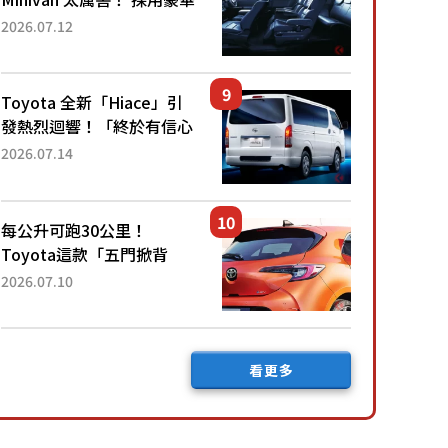
「真皮座椅」與專屬「黑色
2026.07.12
內裝」！ 每公升可跑約20
公里，兼具優異節能表現與
舒適「三...
Toyota 全新「Hiace」引
發熱烈迴響！「終於有信心
下訂了！」「哪個等級交車
2026.07.14
最快？」討論不斷！但下訂
後竟然還要等「超過半年」
才能交車？...
每公升可跑30公里！
Toyota這款「五門掀背
車」真的很厲害！ 擁有全
2026.07.10
長4.3公尺的「剛剛好車身
尺寸」，配備全面升級！
採Hybrid專屬設...
看更多