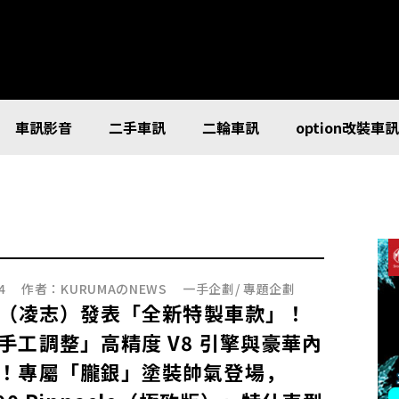
車訊影音
二手車訊
二輪車訊
option改裝車
4
作者：
KURUMAのNEWS
一手企劃
/
專題企劃
us（凌志）發表「全新特製車款」！
手工調整」高精度 V8 引擎與豪華內
！專屬「朧銀」塗裝帥氣登場，